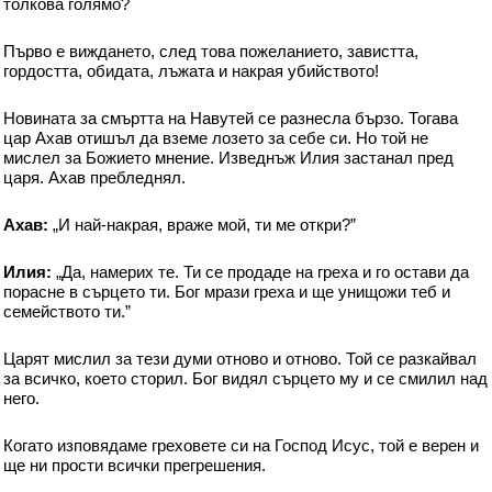
толкова голямо?
Първо е виждането, след това пожеланието, завистта,
гордостта, обидата, лъжата и накрая убийството!
Новината за смъртта на Навутей се разнесла бързо. Тогава
цар Ахав отишъл да вземе лозето за себе си. Но той не
мислел за Божието мнение. Изведнъж Илия застанал пред
царя. Ахав пребледнял.
Ахав:
„И най-накрая, враже мой, ти ме откри?”
Илия:
„Да, намерих те. Ти се продаде на греха и го остави да
порасне в сърцето ти. Бог мрази греха и ще унищожи теб и
семейството ти.”
Царят мислил за тези думи отново и отново. Той се разкайвал
за всичко, което сторил. Бог видял сърцето му и се смилил над
него.
Когато изповядаме греховете си на Господ Исус, той е верен и
ще ни прости всички прегрешения.