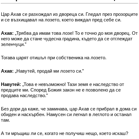
Цар Ахав се разхождал из двореца си. Гледал през прозорците
и се възхищавал на лозето, което виждал пред себе си.
Ахав:
„Трябва да имам това лозе! То е точно до моя дворец. От
него може да стане чудесна градина, където да се отглеждат
зеленчуци.”
Тогава царят отишъл при собственика на лозето.
Ахав:
„Навутей, продай ми лозето си.”
Навутей:
„Това е невъзможно! Тази земя е наследство от
предците ми. Според Божия закон не е позволено да се
продава наследство.”
Без дори да каже, че заминава, цар Ахав се прибрал в дома си
обиден и наскърбен. Намусен си легнал в леглото и останал
там.
А ти мръщиш ли се, когато не получиш нещо, което искаш?