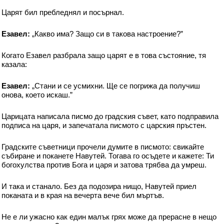
Царят бил пребледнял и посърнал.
Езавел:
„Какво има? Защо си в такова настроение?”
Когато Езавел разбрала защо царят е в това състояние, тя
казала:
Езавел:
„Стани и се усмихни. Ще се погрижа да получиш
онова, което искаш.”
Царицата написала писмо до градския съвет, като подправила
подписа на царя, и запечатала писмото с царския пръстен.
Градските съветници прочели думите в писмото: свикайте
събиране и поканете Навутей. Тогава го осъдете и кажете: Ти
богохулства против Бога и царя и затова трябва да умреш.
И така и станало. Без да подозира нищо, Навутей приел
поканата и в края на вечерта вече бил мъртъв.
Не е ли ужасно как един малък грях може да прерасне в нещо