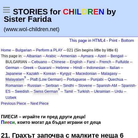
STORIES for
C
H
I
L
D
R
E
N
by
Sister Farida
(www.wol-children.net)
This page in HTML4
-
Print
-
Bottom
Home
--
Bulgarian
--
Perform a PLAY
-- 021 (Sin begins little by little 6)
This page in: --
Albanian
--
Arabic
--
Armenian
--
Aymara
--
Azeri
--
Bengali
--
BULGARIAN --
Cebuano
--
Chinese
--
English
--
Farsi
--
French
--
Fulfulde
--
German
--
Greek
--
Guarani
--
Hebrew
--
Hindi
--
Indonesian
--
Italian
--
Japanese
--
Kazakh
--
Korean
--
Kyrgyz
--
Macedonian
--
Malagasy
--
?
Malayalam
--
Platt (Low German)
--
Portuguese
--
Punjabi
--
Quechua
--
Romanian
--
Russian
--
Serbian
--
Sindhi
--
Slovene
--
Spanish-AM
--
Spanish-
?
ES
--
Swedish
--
Swiss German
--
Tamil
--
Turkish
--
Ukrainian
--
Urdu
--
Uzbek
Previous Piece
--
Next Piece
ПИЕСИ – играйте ги пред други деца!
П
и
е
с
и,
които могат да бъдат играни от деца
21. Грахът започва с малките неща 6