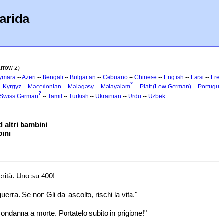
arida
arrow 2)
ymara
--
Azeri
--
Bengali
--
Bulgarian
--
Cebuano
--
Chinese
--
English
--
Farsi
--
Fr
?
-
Kyrgyz
--
Macedonian
--
Malagasy
--
Malayalam
--
Platt (Low German)
--
Portug
?
Swiss German
--
Tamil
--
Turkish
--
Ukrainian
--
Urdu
--
Uzbek
d altri bambini
bini
erità. Uno su 400!
rra. Se non Gli dai ascolto, rischi la vita."
ondanna a morte. Portatelo subito in prigione!"