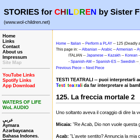
STORIES for
C
H
I
L
D
R
E
N
by Sister F
(www.wol-children.net)
Home
Links
Home
--
Italian
--
Perform a PLAY
-- 125 (Deadly 
Contact
This page in: --
Albanian
--
Arabic
--
Armenian
--
A
About us
ITALIAN --
Japanese
--
Kazakh
--
Korean
-
Impressum
-
Spanish-AM
--
Spanish-ES
--
Swedish
--
Site Map
Previous Piece
--
Next Piece
YouTube Links
TESTI TEATRALI -- puoi interpretarli a
Spotify Links
T
e
s
t
i
t
e
a
t
r
a
l
i
da far interpretare ai bam
App Download
125. La freccia mortale 2
WATERS OF LIFE
WoL AUDIO
Uno soltanto aveva il coraggio di dire la v
عربي
Micaia:
"Re Acab, Dio non vuole questa gue
Aymara
Azərbaycanca
Bahasa Indones.
Acab:
"L'avete sentito? Annuncia la mia c