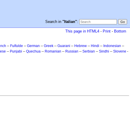
Search in
"Italian"
:
This page in HTML4
-
Print
-
Bottom
ench
--
Fulfulde
--
German
--
Greek
--
Guarani
--
Hebrew
--
Hindi
--
Indonesian
--
uese
--
Punjabi
--
Quechua
--
Romanian
--
Russian
--
Serbian
--
Sindhi
--
Slovene
-