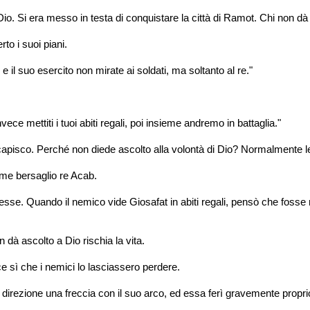
o. Si era messo in testa di conquistare la città di Ramot. Chi non dà as
to i suoi piani.
l suo esercito non mirate ai soldati, ma soltanto al re."
vece mettiti i tuoi abiti regali, poi insieme andremo in battaglia."
capisco. Perché non diede ascolto alla volontà di Dio? Normalmente l
ome bersaglio re Acab.
e. Quando il nemico vide Giosafat in abiti regali, pensò che fosse r
dà ascolto a Dio rischia la vita.
e sì che i nemici lo lasciassero perdere.
irezione una freccia con il suo arco, ed essa ferì gravemente proprio