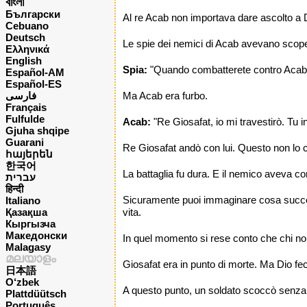
বাংলা
Български
Al re Acab non importava dare ascolto a Di
Cebuano
Deutsch
Le spie dei nemici di Acab avevano scoper
Ελληνικά
English
Spia:
"Quando combatterete contro Acab e i
Español-AM
Español-ES
فارسی
Ma Acab era furbo.
Français
Fulfulde
Acab:
"Re Giosafat, io mi travestirò. Tu in
Gjuha shqipe
Guarani
Re Giosafat andò con lui. Questo non lo 
հայերեն
한국어
La battaglia fu dura. E il nemico aveva c
עברית
हिन्दी
Sicuramente puoi immaginare cosa success
Italiano
Қазақша
vita.
Кыргызча
Македонски
In quel momento si rese conto che chi non 
Malagasy
മലയാളം
Giosafat era in punto di morte. Ma Dio fec
日本語
O‘zbek
A questo punto, un soldato scoccò senza d
Plattdüütsch
Português