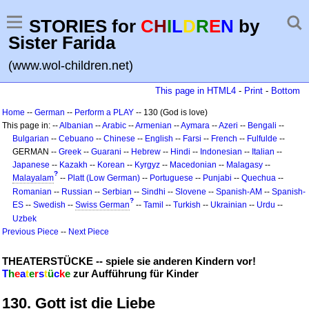
STORIES for
C
H
I
L
D
R
E
N
by
Sister Farida
(www.wol-children.net)
This page in HTML4
-
Print
-
Bottom
Home
--
German
--
Perform a PLAY
-- 130 (God is love)
This page in: --
Albanian
--
Arabic
--
Armenian
--
Aymara
--
Azeri
--
Bengali
--
Bulgarian
--
Cebuano
--
Chinese
--
English
--
Farsi
--
French
--
Fulfulde
--
GERMAN --
Greek
--
Guarani
--
Hebrew
--
Hindi
--
Indonesian
--
Italian
--
Japanese
--
Kazakh
--
Korean
--
Kyrgyz
--
Macedonian
--
Malagasy
--
?
Malayalam
--
Platt (Low German)
--
Portuguese
--
Punjabi
--
Quechua
--
Romanian
--
Russian
--
Serbian
--
Sindhi
--
Slovene
--
Spanish-AM
--
Spanish-
?
ES
--
Swedish
--
Swiss German
--
Tamil
--
Turkish
--
Ukrainian
--
Urdu
--
Uzbek
Previous Piece
--
Next Piece
THEATERSTÜCKE -- spiele sie anderen Kindern vor!
T
h
e
a
t
e
r
s
t
ü
c
k
e
zur Aufführung für Kinder
130. Gott ist die Liebe