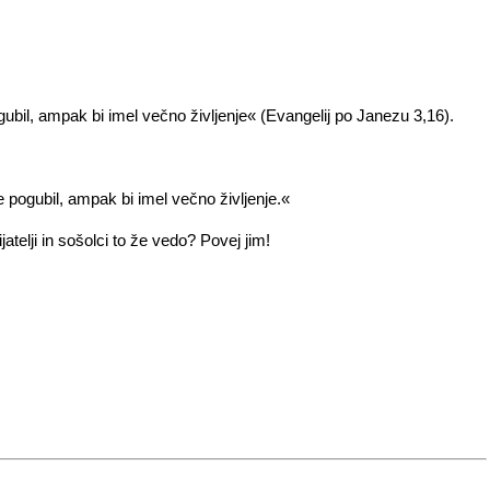
gubil, ampak bi imel večno življenje« (Evangelij po Janezu 3,16).
e pogubil, ampak bi imel večno življenje.«
jatelji in sošolci to že vedo? Povej jim!