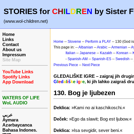
STORIES for
C
H
I
L
D
R
E
N
by Sister F
(www.wol-children.net)
Home
Links
Home
--
Slovene
--
Perform a PLAY
-- 130 (God is
Contact
This page in: --
Albanian
--
Arabic
--
Armenian
--
A
About us
Italian
--
Japanese
--
Kazakh
--
Korean
--
Impressum
-
Spanish-AM
--
Spanish-ES
--
Swedish
--
Site Map
Previous Piece
--
Next Piece
YouTube Links
GLEDALIŠKE IGRE – zaigraj jih drugi
Spotify Links
G
l
e
d
a
l
i
š
k
e
i
g
r
e,
ki jih lahko zaigraš d
App Download
130. Bog je ljubezen
WATERS OF LIFE
WoL AUDIO
Deklica:
»Kami no ai kaschikoschi.«
عربي
Deček:
»Ego da slawit; Bog est ljubow.«
Aymara
Azərbaycanca
Bahasa Indones.
Deklica:
»Isa sevgidir, sever beni.«