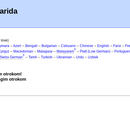
arida
 love)
ymara
--
Azeri
--
Bengali
--
Bulgarian
--
Cebuano
--
Chinese
--
English
--
Farsi
--
Fr
?
Kyrgyz
--
Macedonian
--
Malagasy
--
Malayalam
--
Platt (Low German)
--
Portugue
?
Swiss German
--
Tamil
--
Turkish
--
Ukrainian
--
Urdu
--
Uzbek
m otrokom!
rugim otrokom