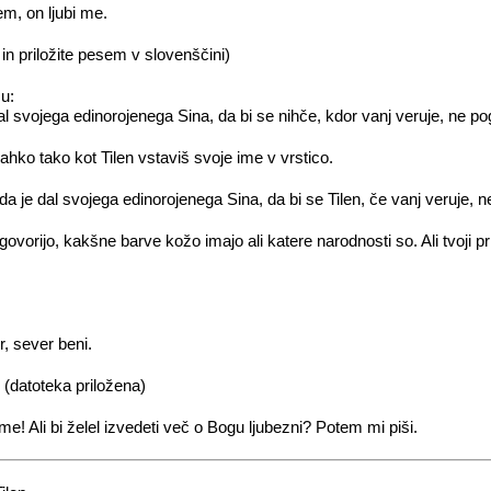
m, on ljubi me.
n priložite pesem v slovenščini)
u:
al svojega edinorojenega Sina, da bi se nihče, kdor vanj veruje, ne po
 lahko tako kot Tilen vstaviš svoje ime v vrstico.
da je dal svojega edinorojenega Sina, da bi se Tilen, če vanj veruje, n
govorijo, kakšne barve kožo imajo ali katere narodnosti so. Ali tvoji pri
r, sever beni.
« (datoteka priložena)
 me! Ali bi želel izvedeti več o Bogu ljubezni? Potem mi piši.