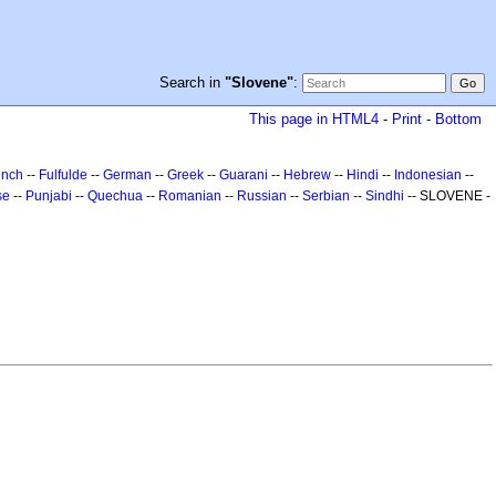
Search in
"Slovene"
:
This page in HTML4
-
Print
-
Bottom
ench
--
Fulfulde
--
German
--
Greek
--
Guarani
--
Hebrew
--
Hindi
--
Indonesian
--
se
--
Punjabi
--
Quechua
--
Romanian
--
Russian
--
Serbian
--
Sindhi
-- SLOVENE -