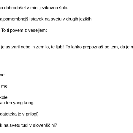
no dobrodošel v mini jezikovno šolo.
najpomembnejši stavek na svetu v drugih jezikih.
 To ti povem z veseljem:
i je ustvaril nebo in zemljo, te ljubi! To lahko prepoznaš po tem, da je
ine.
i me.
kole:
 tau ten yang kong.
datoteka je v prilogi)
k na svetu tudi v slovenščini?