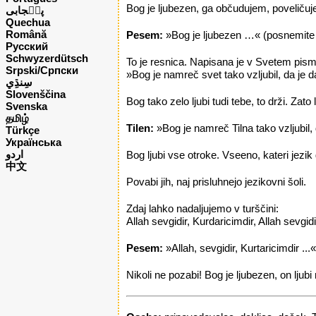
Bog je ljubezen, ga občudujem, poveličuje
پن٘جابی
Quechua
Română
Pesem:
»Bog je ljubezen …« (posnemite i
Русский
Schwyzerdütsch
To je resnica. Napisana je v Svetem pism
Srpski/Српски
»Bog je namreč svet tako vzljubil, da je d
Slovenščina
Bog tako zelo ljubi tudi tebe, to drži. Zato
Svenska
தமிழ்
Tilen:
»Bog je namreč Tilna tako vzljubil, 
Türkçe
Українська
اردو
Bog ljubi vse otroke. Vseeno, kateri jezik 
中文
Povabi jih, naj prisluhnejo jezikovni šoli.
Zdaj lahko nadaljujemo v turščini:
Allah sevgidir, Kurdaricimdir, Allah sevgidi
Pesem:
»Allah, sevgidir, Kurtaricimdir ...
Nikoli ne pozabi! Bog je ljubezen, on ljubi