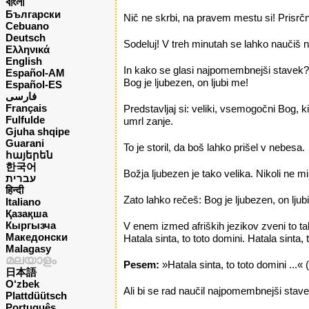
বাংলা
Български
Nič ne skrbi, na pravem mestu si! Prisrč
Cebuano
Deutsch
Sodeluj! V treh minutah se lahko naučiš 
Ελληνικά
English
In kako se glasi najpomembnejši stavek?
Español-AM
Bog je ljubezen, on ljubi me!
Español-ES
فارسی
Français
Predstavljaj si: veliki, vsemogočni Bog, k
Fulfulde
umrl zanje.
Gjuha shqipe
Guarani
To je storil, da boš lahko prišel v nebesa.
հայերեն
한국어
Božja ljubezen je tako velika. Nikoli ne m
עברית
हिन्दी
Zato lahko rečeš: Bog je ljubezen, on ljub
Italiano
Қазақша
Кыргызча
V enem izmed afriških jezikov zveni to ta
Македонски
Hatala sinta, to toto domini. Hatala sinta,
Malagasy
മലയാളം
Pesem:
»Hatala sinta, to toto domini ...« (
日本語
O‘zbek
Ali bi se rad naučil najpomembnejši stave
Plattdüütsch
Português