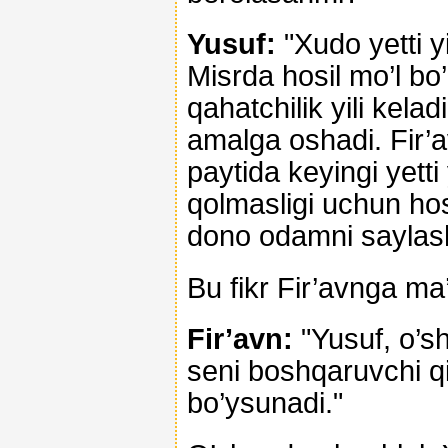
Yusuf:
"Xudo yetti yi
Misrda hosil mo’l bo’l
qahatchilik yili kela
amalga oshadi. Fir’av
paytida keyingi yetti
qolmasligi uchun hosi
dono odamni saylash
Bu fikr Fir’avnga ma’
Fir’avn:
"Yusuf, o’s
seni boshqaruvchi q
bo’ysunadi."