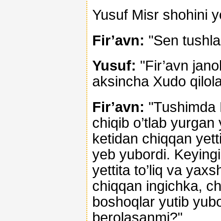
Yusuf Misr shohini yo
Fir’avn:
"Sen tushlar
Yusuf:
"Fir’avn jano
aksincha Xudo qilola
Fir’avn:
"Tushimda N
chiqib o’tlab yurgan y
ketidan chiqqan yett
yeb yubordi. Keyingi
yettita to’liq va yax
chiqqan ingichka, ch
boshoqlar yutib yubor
berolasanmi?"