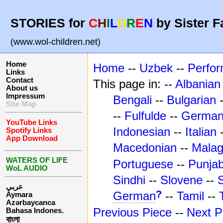
STORIES for
C
H
I
L
D
R
E
N
by Sister F
(www.wol-children.net)
Home
Home
--
Uzbek
--
Perfo
Links
Contact
This page in: --
Albanian
About us
Impressum
Bengali
--
Bulgarian
Site Map
--
Fulfulde
--
Germa
YouTube Links
Indonesian
--
Italian
Spotify Links
App Download
Macedonian
--
Mala
WATERS OF LIFE
Portuguese
--
Punjab
WoL AUDIO
Sindhi
--
Slovene
--
عربي
?
German
--
Tamil
--
Aymara
Azərbaycanca
Previous Piece
--
Next P
Bahasa Indones.
বাংলা