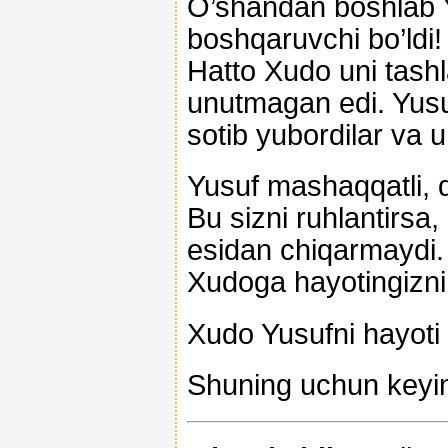
O’shandan boshlab Yu
boshqaruvchi bo’ldi!
Hatto Xudo uni tash
unutmagan edi. Yusuf
sotib yubordilar va 
Yusuf mashaqqatli, 
Bu sizni ruhlantirsa
esidan chiqarmaydi.
Xudoga hayotingizni
Xudo Yusufni hayoti 
Shuning uchun keying