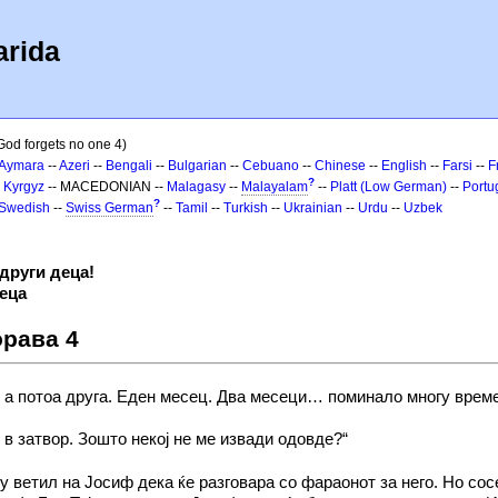
arida
God forgets no one 4)
Aymara
--
Azeri
--
Bengali
--
Bulgarian
--
Cebuano
--
Chinese
--
English
--
Farsi
--
F
?
-
Kyrgyz
-- MACEDONIAN --
Malagasy
--
Malayalam
--
Platt (Low German)
--
Portu
?
Swedish
--
Swiss German
--
Tamil
--
Turkish
--
Ukrainian
--
Urdu
--
Uzbek
други деца!
деца
орава 4
 а потоа друга. Еден месец. Два месеци… поминало многу врем
 в затвор. Зошто некој не ме извади одовде?“
у ветил на Јосиф дека ќе разговара со фараонот за него. Но со