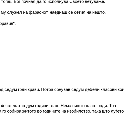
И тогаш Бог почнал да го исполнува Своето ветување.
ј му служел на фараонот, наеднаш се сетил на нешто.
оравив“.
 од седум грди крави. Потоа сонував седум дебели класови кои
 ќе следат седум години глад. Нема ништо да се роди. Тоа
а го собира житото во годините на изобилство, така што луѓето