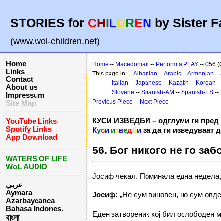
STORIES for
C
H
I
L
D
R
E
N
by Sister F
(www.wol-children.net)
Home
Home
--
Macedonian
--
Perform a PLAY
-- 056 (
Links
This page in: --
Albanian
--
Arabic
--
Armenian
--
Contact
Italian
--
Japanese
--
Kazakh
--
Korean
-
About us
Slovene
--
Spanish-AM
--
Spanish-ES
--
Impressum
Previous Piece
--
Next Piece
Site Map
КУСИ ИЗВЕДБИ – одглуми ги пред 
YouTube Links
Spotify Links
К
у
с
и
и
з
в
е
д
б
и
за да ги изведуваат 
App Download
56. Бог никого не го заб
WATERS OF LIFE
WoL AUDIO
Јосиф чекал. Поминала една недела,
عربي
Aymara
Јосиф:
„Не сум виновен, но сум овде
Azərbaycanca
Bahasa Indones.
Еден затвореник кој бил ослободен м
বাংলা