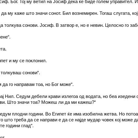
сиф. Бог. Тој му ветил на Јосиф дека ќе биде голем управител. 
 да му каже што значи сонот. Бил вознемирен. Тогаш слугата, ко
а толкува сонови. Јосиф. В затвор е, но е невин. Целосно го заб
ене“.
та.
пет и му се поклонил.
толкуваш сонови“.
 да го направам тоа, но Бог може“.
ај Нил. Седум дебели крави излегоа од водата, но беа изедени
ови. Што значи тоа? Можеш ли да ми кажеш?“
седум плодни години. Во Египет ќе има изобилна жетва. Но потоа
о што треба да се направи е да се најде мудар човек кој може д
те години глад“.
от.