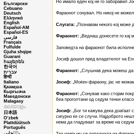
Но имало еден кој не го заборавил Јо
Български
Cebuano
Фараонот сонувал. Но никој не можел
Deutsch
Ελληνικά
English
Слугата:
„Познавам некого кој може д
Español-AM
Español-ES
Фараонот:
„Веднаш донесете го кај м
فارسی
Français
Fulfulde
Заповедта на фараонот била исполне
Gjuha shqipe
Guarani
Јосиф дошол пред владетелот на Еги
հայերեն
한국어
Фараонот:
„Слушнав дека можеш да 
עברית
हिन्दी
Јосиф:
„Моќен фараону, јас не можам
Italiano
Қазақша
Кыргызча
Фараонот:
„Сонував како стојам покр
Македонски
беа проголтани од седум тенки клас
Malagasy
മലയാളം
Јосиф:
„Бог ти кажува дека доаѓаат 
日本語
сигурно ќе се случи. Најдоброто нешт
O‘zbek
нема да гладуваат за време на седум
Plattdüütsch
Português
پن٘جابی
Таа идеја му се допаднала на фараон