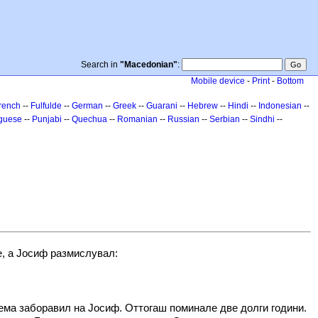
Search in
"Macedonian"
:
Mobile device
-
Print
-
Bottom
rench
--
Fulfulde
--
German
--
Greek
--
Guarani
--
Hebrew
--
Hindi
--
Indonesian
--
guese
--
Punjabi
--
Quechua
--
Romanian
--
Russian
--
Serbian
--
Sindhi
--
е, а Јосиф размислувал:
сема заборавил на Јосиф. Оттогаш поминале две долги години.