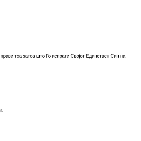
о прави тоа затоа што Го испрати Својот Единствен Син на
г.