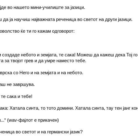
јде во нашето мини-училиште за јазици.
 да ја научиш најважната реченица во светот на други јазици.
оволство ќе ти го кажам одговорот:
ги создаде небото и земјата, те сака! Можеш да кажеш дека Тој г
та за твојот грев и да умре наместо тебе.
рска со Него и на земјата и на небото.
гаш не завршува.
те сака и тебе!
ка: Хатала синта, то тото домини. Хатала синта, тау тен јанг кон
...“ (wav-фајлот е прикачен)
еница во светот и на германски јазик?