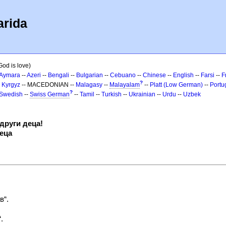
arida
God is love)
Aymara
--
Azeri
--
Bengali
--
Bulgarian
--
Cebuano
--
Chinese
--
English
--
Farsi
--
F
?
-
Kyrgyz
-- MACEDONIAN --
Malagasy
--
Malayalam
--
Platt (Low German)
--
Portu
?
Swedish
--
Swiss German
--
Tamil
--
Turkish
--
Ukrainian
--
Urdu
--
Uzbek
други деца!
деца
в“.
.