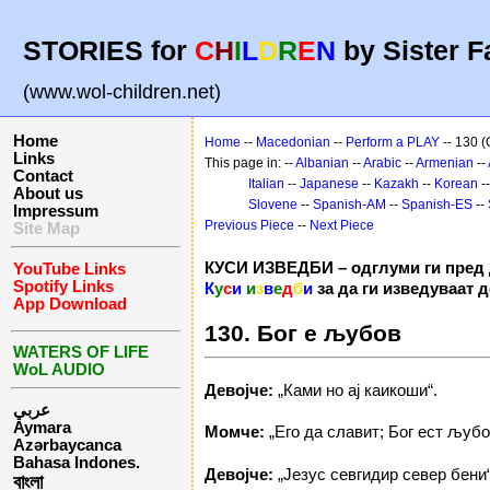
STORIES for
C
H
I
L
D
R
E
N
by Sister F
(www.wol-children.net)
Home
Home
--
Macedonian
--
Perform a PLAY
-- 130 (
Links
This page in: --
Albanian
--
Arabic
--
Armenian
--
Contact
Italian
--
Japanese
--
Kazakh
--
Korean
-
About us
Slovene
--
Spanish-AM
--
Spanish-ES
--
Impressum
Previous Piece
--
Next Piece
Site Map
КУСИ ИЗВЕДБИ – одглуми ги пред 
YouTube Links
Spotify Links
К
у
с
и
и
з
в
е
д
б
и
за да ги изведуваат 
App Download
130. Бог е љубов
WATERS OF LIFE
WoL AUDIO
Девојче:
„Ками но ај каикоши“.
عربي
Aymara
Момче:
„Его да славит; Бог ест љубо
Azərbaycanca
Bahasa Indones.
Девојче:
„Језус севгидир север бени“
বাংলা