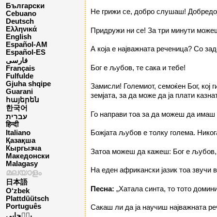
Български
Не грижи се, добро слушаш! Добредо
Cebuano
Deutsch
Ελληνικά
Придружи ни се! За три минути можеш
English
Español-AM
А која е најважната реченица? Со зад
Español-ES
فارسی
Бог е љубов, те сака и тебе!
Français
Fulfulde
Gjuha shqipe
Замисли! Големиот, семоќен Бог, кој 
Guarani
земјата, за да може да ја плати казна
հայերեն
한국어
Го направи тоа за да можеш да имаш в
עברית
हिन्दी
Божјата љубов е толку голема. Нико
Italiano
Қазақша
Кыргызча
Затоа можеш да кажеш: Бог е љубов, 
Македонски
Malagasy
На еден африкански јазик тоа звучи ва
മലയാളം
日本語
Песна:
„Хатала синта, то тото домини
O‘zbek
Plattdüütsch
Português
Сакаш ли да ја научиш најважната реч
پن٘جابی