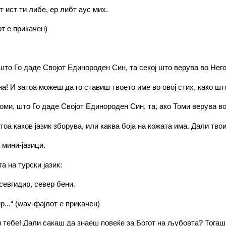
т ист ти либе, ер либт аус мих.
от е прикачен)
што Го даде Својот Единороден Син, та секој што верува во Него 
ина! И затоа можеш да го ставиш твоето име во овој стих, како ш
ми, што Го даде Својот Единороден Син, та, ако Томи верува во 
 тоа каков јазик зборува, или каква боја на кожата има. Дали тво
 мини-јазици.
 на турски јазик:
евгидир, север бени.
...“ (wav-фајлот е прикачен)
и тебе! Дали сакаш да знаеш повеќе за Богот на љубовта? Тогаш