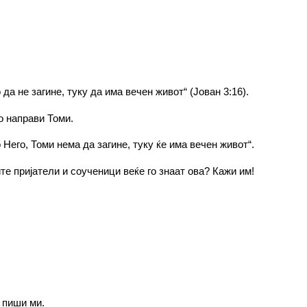
да не загине, туку да има вечен живот“ (Јован 3:16).
то направи Томи.
Него, Томи нема да загине, туку ќе има вечен живот“.
ите пријатели и соученици веќе го знаат ова? Кажи им!
 пиши ми.