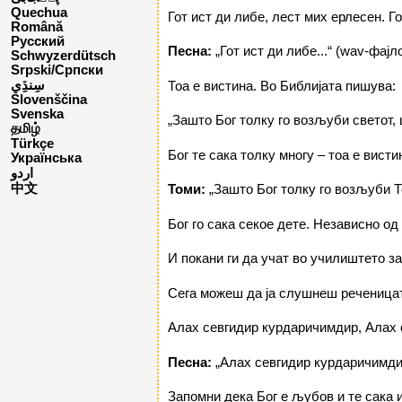
Quechua
Гот ист ди либе, лест мих ерлесен. Го
Română
Русский
Песна:
„Гот ист ди либе...“ (wav-фајл
Schwyzerdütsch
Srpski/Српски
Тоа е вистина. Во Библијата пишува:
Slovenščina
Svenska
„Зашто Бог толку го возљуби светот, 
தமிழ்
Türkçe
Бог те сака толку многу – тоа е вист
Українська
اردو
中文
Томи:
„Зашто Бог толку го возљуби То
Бог го сака секое дете. Независно од
И покани ги да учат во училиштето за
Сега можеш да ја слушнеш реченицата
Алах севгидир курдаричимдир, Алах с
Песна:
„Алах севгидир курдаричимдир
Запомни дека Бог е љубов и те сака 