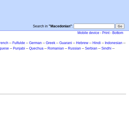
Search in
"Macedonian"
:
Mobile device
-
Print
-
Bottom
rench
--
Fulfulde
--
German
--
Greek
--
Guarani
--
Hebrew
--
Hindi
--
Indonesian
--
guese
--
Punjabi
--
Quechua
--
Romanian
--
Russian
--
Serbian
--
Sindhi
--