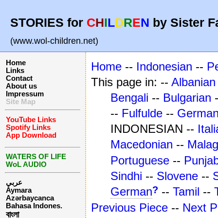
STORIES for
C
H
I
L
D
R
E
N
by Sister F
(www.wol-children.net)
Home
Home
--
Indonesian
--
P
Links
Contact
This page in: --
Albanian
About us
Impressum
Bengali
--
Bulgarian
Site Map
--
Fulfulde
--
Germa
YouTube Links
INDONESIAN --
Ital
Spotify Links
App Download
Macedonian
--
Mala
WATERS OF LIFE
Portuguese
--
Punjab
WoL AUDIO
Sindhi
--
Slovene
--
عربي
?
German
--
Tamil
--
Aymara
Azərbaycanca
Previous Piece
--
Next P
Bahasa Indones.
বাংলা