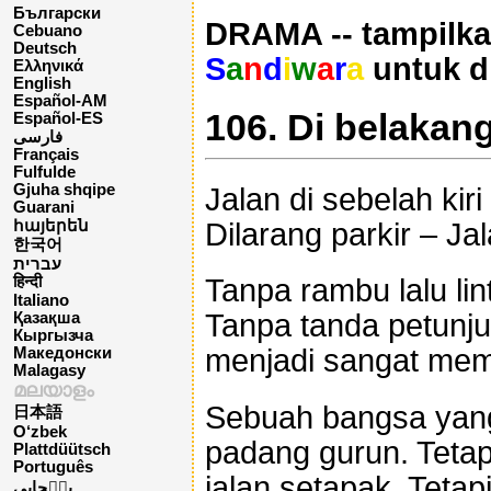
Български
DRAMA -- tampilka
Cebuano
Deutsch
S
a
n
d
i
w
a
r
a
untuk d
Ελληνικά
English
Español-AM
106. Di belakan
Español-ES
فارسی
Français
Fulfulde
Gjuha shqipe
Jalan di sebelah kir
Guarani
Dilarang parkir – Ja
հայերեն
한국어
עברית
Tanpa rambu lalu lin
हिन्दी
Italiano
Tanpa tanda petunjuk
Қазақша
Кыргызча
menjadi sangat me
Македонски
Malagasy
മലയാളം
Sebuah bangsa yang
日本語
O‘zbek
padang gurun. Tetap
Plattdüütsch
Português
jalan setapak. Tetap
پن٘جابی