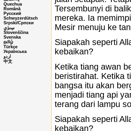
Quechua
Tersembunyi di balik
Română
Русский
mereka. Ia memimpi
Schwyzerdütsch
Srpski/Српски
Mesir menuju ke tan
Slovenščina
Svenska
Siapakah seperti Al
தமிழ்
Türkçe
kebaikan?
Українська
اردو
中文
Ketika tiang awan b
beristirahat. Ketika 
bangsa itu akan berg
menjadi tiang api y
terang dari lampu so
Siapakah seperti Al
kebaikan?