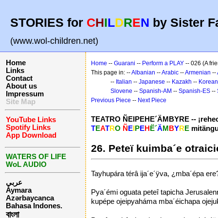
STORIES for
C
H
I
L
D
R
E
N
by Sister F
(www.wol-children.net)
Home
Home
--
Guarani
--
Perform a PLAY
-- 026 (A fri
Links
This page in: --
Albanian
--
Arabic
--
Armenian
--
Contact
--
Italian
--
Japanese
--
Kazakh
--
Korean
About us
Slovene
--
Spanish-AM
--
Spanish-ES
--
Impressum
Previous Piece
--
Next Piece
Site Map
TEATRO ÑEIPEHE´ÄMBYRE -- ¡rehec
YouTube Links
Spotify Links
T
E
A
T
R
O
Ñ
E
I
P
E
H
Ë´
Ä
M
B
Y
R
E
mitängu
App Download
26. Peteï kuimba´e otrai
WATERS OF LIFE
WoL AUDIO
Tayhupára térâ ija´e´ÿva, ¿mba´épa ere
عربي
Aymara
Pya´émi oguata peteî tapicha Jerusalen
Azərbaycanca
kupépe ojeipyaháma mba´éichapa ojeju
Bahasa Indones.
বাংলা