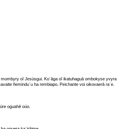
ô mombyry oî Jesúsgui. Ko´âga oî ikatuhaguâ ombokyse yvyra
avaite ñemindu´u ha rembiapo. Peichante voi oikovaerâ ra´e.
kúre oguahê oúo.
ha oguera ka´irâime.