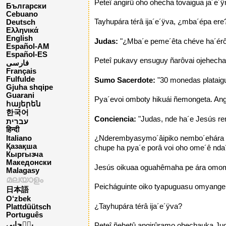
Peteî angirû oho ohecha tovaigua ja´e
Български
Cebuano
Tayhupára térâ ija´e´ÿva, ¿mba´épa ere
Deutsch
Ελληνικά
English
Judas:
"¿Mba´e peme´êta chéve ha´ér
Español-AM
Español-ES
Peteî pukavy ensuguy ñarôvai ojehecha
فارسی
Français
Fulfulde
Sumo Sacerdote:
"30 monedas plataig
Gjuha shqipe
Guarani
Pya´evoi omboty hikuái ñemongeta. An
հայերեն
한국어
Conciencia:
"Judas, nde ha´e Jesús rem
עברית
हिन्दी
¿Nderembyasymo´âipiko nembo´ehára re
Italiano
Қазақша
chupe ha pya´e porâ voi oho ome´ê nda´
Кыргызча
Македонски
Jesús oikuaa oguahêmaha pe ára omom
Malagasy
മലയാളം
Peicháguinte oiko tyapuguasu omyangekó
日本語
O‘zbek
¿Tayhupára térâ ija´e´ÿva?
Plattdüütsch
Português
پن٘جابی
Peteî ñehetû angirûramo ohechauka Jud