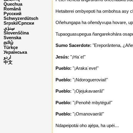
Quechua
Română
Hetaiterei ombyepoti ha ombohsa asy c
Русский
Schwyzerdütsch
Oñehungapa ha oñendyvupa hovare, upé
Srpski/Српски
Slovenščina
Tupaoguasupegua ñangarekohára osapuk
Svenska
தமிழ்
Sumo Sacerdote:
"Ereporântena, ¿Añe
Türkçe
Українська
Jesús:
"¡Ha´e!"
اردو
中文
Pueblo:
"¡Araka´eve!"
Pueblo:
"¡Ndorogueroviai!"
Pueblo:
"¡Ojejukavaerâ!"
Pueblo:
"¡Penohê mbytégui!"
Pueblo:
"¡Omanovaerâ!"
Ndapeipotái oho ajépa, ha upéi…