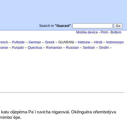
Search in
"Guarani"
:
Mobile device
-
Print
-
Bottom
rench
--
Fulfulde
--
German
--
Greek
-- GUARANI --
Hebrew
--
Hindi
--
Indonesian
guese
--
Punjabi
--
Quechua
--
Romanian
--
Russian
--
Serbian
--
Sindhi
--
a katu oîjepéma Pa´i ruvicha rógarovái. Okênguéra oñembotýva
emimbo´épe.