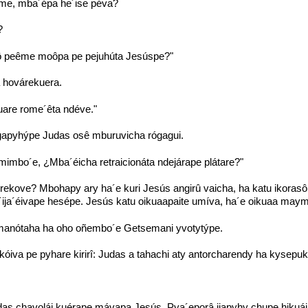
´ÿme, mba´épa he´ise péva?
?
ô peême moôpa pe pejuhúta Jesúspe?"
 hovárekuera.
uare rome´êta ndéve."
gapyhýpe Judas osê mburuvicha rógagui.
imbo´e, ¿Mba´éicha retraicionáta ndejárape plátare?"
kove? Mbohapy ary ha´e kuri Jesús angirû vaicha, ha katu ikoras
ija´éivape hesépe. Jesús katu oikuaapaite umíva, ha´e oikuaa maym
anótaha ha oho oñembo´e Getsemani yvotytýpe.
iva pe pyhare kirirî: Judas a tahachi aty antorcharendy ha kysepu
as chavolái kuérape mávapa Jesús. Pya´eporâ ijapyhy chupe hikuái 