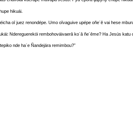
hupe hikuái.
icha oî juez renondépe. Umo oîvaguive upépe oñe´ê vai hese mbur
ái: Ndereguerekói rembohováivaerâ ko´â ñe´ême? Ha Jesús katu ok
tepiko nde ha´e Ñandejára remimbou?"