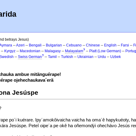
arida
end betrays Jesus)
Aymara
--
Azeri
--
Bengali
--
Bulgarian
--
Cebuano
--
Chinese
--
English
--
Farsi
--
F
?
--
Kyrgyz
--
Macedonian
--
Malagasy
--
Malayalam
--
Platt (Low German)
--
Portu
?
Swedish
--
Swiss German
--
Tamil
--
Turkish
--
Ukrainian
--
Urdu
--
Uzbek
hauka ambue mitänguérape!
érape ojehechaukava´erä
ciona Jesúspe
?
rape po´i kuérare. Ipy´amokôivaicha vaicha ha oma´ê hapykuéoty, h
kára Jesúspe. Peteî oipe´a pe okê ha oñemondýi ohechávo Jesús r