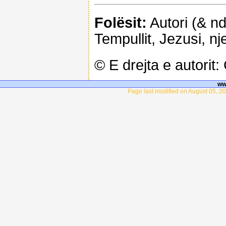
Folësit:
Autori (& ndë
Tempullit, Jezusi, nj
© E drejta e autorit
ww
Page last modified on August 05, 2