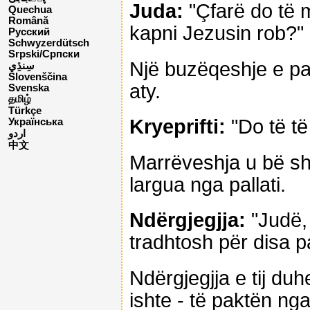
Juda:
"Çfarë do të m
Quechua
Română
kapni Jezusin rob?"
Русский
Schwyzerdütsch
Srpski/Српски
Një buzëqeshje e pat
Slovenščina
aty.
Svenska
தமிழ்
Türkçe
Kryeprifti:
"Do të të
Українська
اردو
中文
Marrëveshja u bë shp
largua nga pallati.
Ndërgjegjja:
"Judë, 
tradhtosh për disa p
Ndërgjegjja e tij duh
ishte - të paktën nga