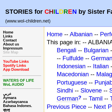
STORIES for
C
H
I
L
D
R
E
N
by Sister F
(www.wol-children.net)
Home
Home
--
Albanian
--
Per
Links
Contact
This page in: -- ALBANI
About us
Impressum
Bengali
--
Bulgarian
Site Map
--
Fulfulde
--
Germa
YouTube Links
Indonesian
--
Italian
Spotify Links
App Download
Macedonian
--
Mala
WATERS OF LIFE
Portuguese
--
Punjab
WoL AUDIO
Sindhi
--
Slovene
--
عربي
?
German
--
Tamil
--
Aymara
Azərbaycanca
Previous Piece
--
Next P
Bahasa Indones.
বাংলা