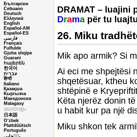
Български
DRAMAT – luajini pë
Cebuano
Deutsch
D
r
a
m
a
për tu luajt
Ελληνικά
English
Español-AM
26. Miku tradhë
Español-ES
فارسی
Français
Fulfulde
Gjuha shqipe
Mik apo armik? Si m
Guarani
հայերեն
한국어
Ai eci me shpejtësi 
עברית
shqetësuar, ktheu k
हिन्दी
Italiano
shtëpinë e Kryeprifti
Қазақша
Кыргызча
Këta njerëz donin të
Македонски
Malagasy
u habit kur pa një di
മലയാളം
日本語
O‘zbek
Miku shkon tek armik
Plattdüütsch
Português
پن٘جابی