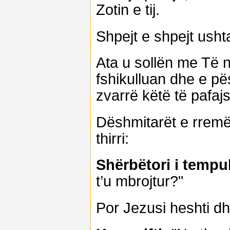
Zotin e tij.
Shpejt e shpejt usht
Ata u sollën me Të 
fshikulluan dhe e pë
zvarrë këtë të pafaj
Dëshmitarët e rremë 
thirri:
Shërbëtori i tempul
t’u mbrojtur?"
Por Jezusi heshti dh