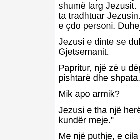
shumë larg Jezusit. 
ta tradhtuar Jezusin
e çdo personi. Duhe
Jezusi e dinte se duh
Gjetsemanit.
Papritur, një zë u d
pishtarë dhe shpata
Mik apo armik?
Jezusi e tha një he
kundër meje."
Me një puthje, e cil