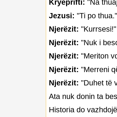
Kryeprifti:
"Na thuaj 
Jezusi:
"Ti po thua.
Njerëzit:
"Kurrsesi!"
Njerëzit:
"Nuk i beso
Njerëzit:
"Meriton v
Njerëzit:
"Merreni që
Njerëzit:
"Duhet të 
Ata nuk donin ta be
Historia do vazhdojë