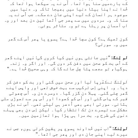
کے بارےمیں سنا ہوا تھا۔ اُس نے یہ سیکھا ہوا تھا کہ
خُدا نے اپنا بیٹا دنیا میں بھیجا تاکہ وہ دنیا میں
موجود ہر انسان کے لیے اپنی جان دے سکے۔ جب اُس نے یہ
سنا کہ وہ مردوں میں سے پھر جی اُٹھا تین دن بعد اور وہ
اب آسمان پر رہتا ہے تو وہ متاثر ہوئی۔
کون ٹھیک ہے؟ کون سچا خُدا ہے؟ یسوع یا پھر اُس کے گھر
میں وہ مورتی؟
لو لِنگ:
’’مَیں جانتی ہوں مَیں کیا کروں گی: مَیں اپنے گھر
کے اُس بت کو صحن میں دفن کر دوں گی۔ اور اگر وہ زندہ
ہوگیا، تو مجھے پتا چل جائے گا کہ وہی صحیح خُدا ہے۔‘‘
لولِنگ نےکھُرپا لیا اور صحن میں گئی اور بت کو دفن کر
دیا۔ وہ اپنی اِس ترکیب سے بہت خوش تھی اور واپس اپنے
گھر چلی گئی۔ پہلا دن گزر گیا۔ دوسرے دن وہ اُس چھوٹی
قبر کے پاس گئی اور اُس کو کھودا اور اُس پر سے تھوڑی مٹی
ہٹائی۔ مورتی ابھی بھی اُدھر ہی لیٹی تھی۔ اُس نے بڑی
مشکل سے تیسرے دن تک انتظار کیا۔ لیکن اِس دن بھی پہلے
دنوں کی طرح وہ بت مرا ہی پڑا ہوا تھازمین میں۔
لولِنگ:
’’اب مَیں خُداوند یسوع پر یقین کرتی ہوں، جس نے
میرے لیے اپنی جان دی اور پھر جی اٹھا۔‘‘