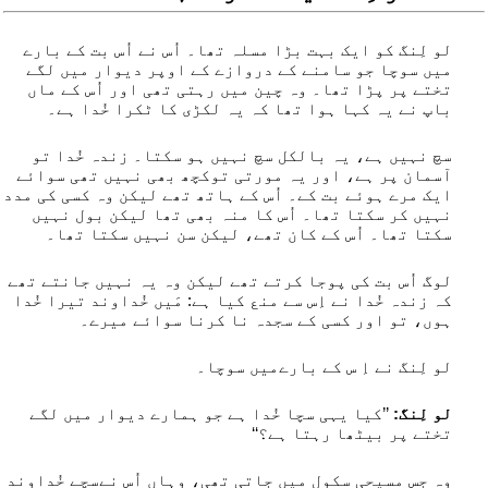
لو لِنگ کو ایک بہت بڑا مسلہ تھا۔ اُس نے اُس بت کے بارے
میں سوچا جو سامنے کے دروازے کے اوپر دیوار میں لگے
تختے پر پڑا تھا۔ وہ چین میں رہتی تھی اور اُس کے ماں
باپ نے یہ کہا ہوا تھا کہ یہ لکڑی کا ٹکرا خُدا ہے۔
سچ نہیں ہے، یہ بالکل سچ نہیں ہو سکتا۔ زندہ خُدا تو
آسمان پر ہے، اور یہ مورتی توکچھ بھی نہیں تھی سوائے
ایک مرے ہوئے بت کے۔ اُس کے ہاتھ تھے لیکن وہ کسی کی مدد
نہیں کر سکتا تھا۔ اُس کا منہ بھی تھا لیکن بول نہیں
سکتا تھا۔ اُس کے کان تھے، لیکن سن نہیں سکتا تھا۔
لوگ اُس بت کی پوجا کرتے تھے لیکن وہ یہ نہیں جانتے تھے
کہ زندہ خُدا نے اِس سے منع کیا ہے: مَیں خُداوند تیرا خُدا
ہوں، تو اور کسی کے سجدہ نا کرنا سوائے میرے۔
لو لِنگ نے اِ س کے بارےمیں سوچا۔
لو لِنگ:
’’کیا یہی سچا خُدا ہے جو ہمارے دیوار میں لگے
تختے پر بیٹھا رہتا ہے؟‘‘
وہ جس مسیحی سکول میں جاتی تھی، وہاں اُس نےسچے خُداوند