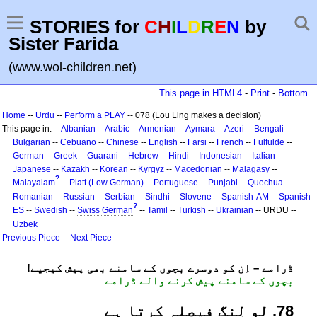
STORIES for
C
H
I
L
D
R
E
N
by
Sister Farida
(www.wol-children.net)
This page in HTML4
-
Print
-
Bottom
Home
--
Urdu
--
Perform a PLAY
-- 078 (Lou Ling makes a decision)
This page in: --
Albanian
--
Arabic
--
Armenian
--
Aymara
--
Azeri
--
Bengali
--
Bulgarian
--
Cebuano
--
Chinese
--
English
--
Farsi
--
French
--
Fulfulde
--
German
--
Greek
--
Guarani
--
Hebrew
--
Hindi
--
Indonesian
--
Italian
--
Japanese
--
Kazakh
--
Korean
--
Kyrgyz
--
Macedonian
--
Malagasy
--
?
Malayalam
--
Platt (Low German)
--
Portuguese
--
Punjabi
--
Quechua
--
Romanian
--
Russian
--
Serbian
--
Sindhi
--
Slovene
--
Spanish-AM
--
Spanish-
?
ES
--
Swedish
--
Swiss German
--
Tamil
--
Turkish
--
Ukrainian
-- URDU --
Uzbek
Previous Piece
--
Next Piece
!ڈرامے – اِن کو دوسرے بچوں کے سامنے بھی پیش کیجیے
بچوں کے سامنے پیش کرنے والے ڈرامے
87. لو لِنگ فیصلہ کرتا ہے