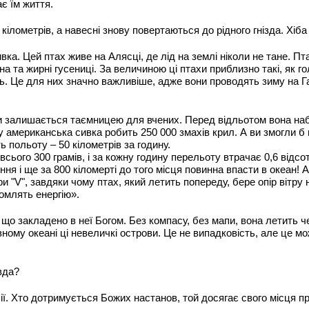
є їм життя.
кілометрів, а навесні знову повертаються до рідного гнізда. Хіба
вка. Цей птах живе на Алясці, де лід на землі ніколи не тане. 
 та жирні гусениці. За величиною ці птахи приблизно такі, як го
. Це для них значно важливіше, адже вони проводять зиму на Га
 залишається таємницею для вчених. Перед відльотом вона набира
у американська сивка робить 250 000 змахів крил. А ви змогли б
ь польоту – 50 кілометрів за годину.
сього 300 грамів, і за кожну годину перельоту втрачає 0,6 відсот
ня і ще за 800 кіломерті до того місця повинна впасти в океан! А
и "V", завдяки чому птах, який летить попереду, бере опір вітру н
омлять енергію».
о закладено в неї Богом. Без компасу, без мапи, вона летить чере
ному океані ці невеличкі острови. Це не випадковість, але це мо
вда?
ії. Хто дотримується Божих настанов, той досягає свого місця п