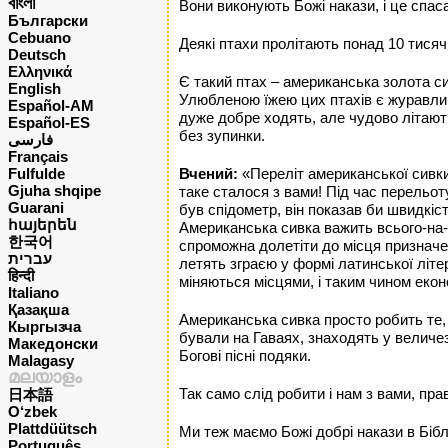
বাংলা
Вони виконують Божі накази, і це спаса
Български
Cebuano
Деякі птахи пролітають понад 10 тисяч 
Deutsch
Ελληνικά
Є такий птах – американська золота си
English
Улюбленою їжею цих птахів є журавлина
Español-AM
дуже добре ходять, але чудово літають
Español-ES
без зупинки.
فارسی
Français
Fulfulde
Вчений:
«Переліт американської сивки
Gjuha shqipe
таке сталося з вами! Під час перельот
Guarani
був спідометр, він показав би швидкіст
հայերեն
Американська сивка важить всього-на-в
한국어
спроможна долетіти до місця призначен
עברית
летять зграєю у формі латинської літер
हिन्दी
міняються місцями, і таким чином екон
Italiano
Қазақша
Американська сивка просто робить те, щ
Кыргызча
бували на Гаваях, знаходять у величез
Македонски
Богові пісні подяки.
Malagasy
മലയാളം
Так само слід робити і нам з вами, пра
日本語
O‘zbek
Plattdüütsch
Ми теж маємо Божі добрі накази в Бібл
Português