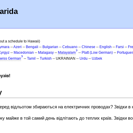
arida
out a schedule to Hawaii)
ymara
--
Azeri
--
Bengali
--
Bulgarian
--
Cebuano
--
Chinese
--
English
--
Farsi
--
Fr
?
Kyrgyz
--
Macedonian
--
Malagasy
--
Malayalam
--
Platt (Low German)
--
Portugue
?
wiss German
--
Tamil
--
Turkish
-- UKRAINIAN --
Urdu
--
Uzbek
узів!
у
перед відльотом збираються на електричних проводах? Звідки в 
оку майже в той самий день відлітають до теплих країв. Звідки в