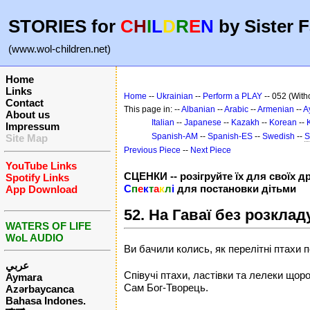
STORIES for
C
H
I
L
D
R
E
N
by Sister F
(www.wol-children.net)
Home
Links
Home
--
Ukrainian
--
Perform a PLAY
-- 052 (With
Contact
This page in: --
Albanian
--
Arabic
--
Armenian
--
A
About us
Italian
--
Japanese
--
Kazakh
--
Korean
--
Impressum
Spanish-AM
--
Spanish-ES
--
Swedish
--
S
Site Map
Previous Piece
--
Next Piece
YouTube Links
СЦЕНКИ -- розігруйте їх для своїх др
Spotify Links
С
п
е
к
т
а
к
л
і
для постановки дітьми
App Download
52. На Гаваї без розклад
WATERS OF LIFE
WoL AUDIO
Ви бачили колись, як перелітні птахи 
عربي
Співучі птахи, ластівки та лелеки щор
Aymara
Сам Бог-Творець.
Azərbaycanca
Bahasa Indones.