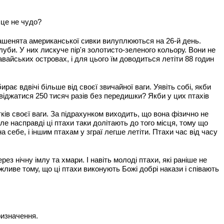
 це не чудо?
Пташенята американської сивки вилуплюються на 26-й день.
луби. У них лискуче пір'я золотисто-зеленого кольору. Вони не
вайських островах, і для цього їм доводиться летіти 88 годин
є вдвічі більше від своєї звичайної ваги. Уявіть собі, якби
 віджатися 250 тисяч разів без передишки? Якби у цих птахів
ків своєї ваги. За підрахунком виходить, що вона фізично не
ле насправді ці птахи таки долітають до того місця, тому що
а себе, і іншим птахам у зграї легше летіти. Птахи час від часу
з нічну імлу та хмари. І навіть молоді птахи, які раніше не
жливе тому, що ці птахи виконують Божі добрі накази і співають
ризначення.