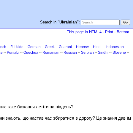
Search in
"Ukrainian"
:
This page in HTML4
-
Print
-
Bottom
ench
--
Fulfulde
--
German
--
Greek
--
Guarani
--
Hebrew
--
Hindi
--
Indonesian
--
se
--
Punjabi
--
Quechua
--
Romanian
--
Russian
--
Serbian
--
Sindhi
--
Slovene
--
них таке бажання летіти на південь?
они знають, що настав час збиратися в дорогу? Це знання дав їм