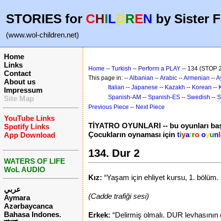
STORIES for
C
H
I
L
D
R
E
N
by Sister F
(www.wol-children.net)
Home
Links
Home
--
Turkish
--
Perform a PLAY
-- 134 (STOP 
Contact
This page in: --
Albanian
--
Arabic
--
Armenian
--
A
About us
Italian
--
Japanese
--
Kazakh
--
Korean
--
Impressum
Spanish-AM
--
Spanish-ES
--
Swedish
--
S
Site Map
Previous Piece
--
Next Piece
YouTube Links
TİYATRO OYUNLARI -- bu oyunları baş
Spotify Links
Çocukların oynaması için
t
i
y
a
t
r
o
o
y
u
n
l
App Download
134. Dur 2
WATERS OF LIFE
WoL AUDIO
Kız:
“Yaşam için ehliyet kursu, 1. bölü
عربي
(Cadde trafiği sesi)
Aymara
Azərbaycanca
Bahasa Indones.
Erkek:
“Delirmiş olmalı. DUR levhasının o