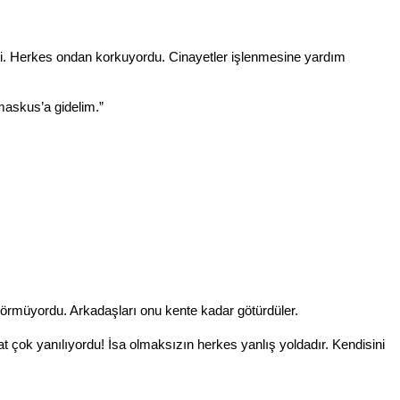
di. Herkes ondan korkuyordu. Cinayetler işlenmesine yardım
maskus’a gidelim.”
görmüyordu. Arkadaşları onu kente kadar götürdüler.
t çok yanılıyordu! İsa olmaksızın herkes yanlış yoldadır. Kendisini