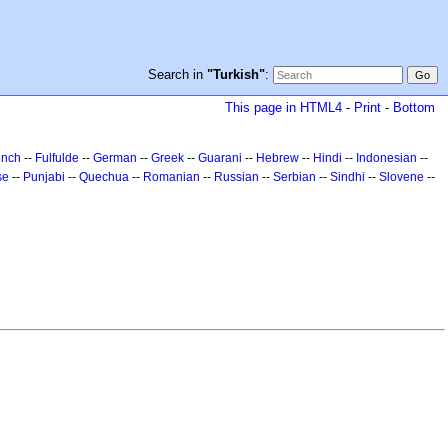
Search in
"Turkish"
:
This page in HTML4
-
Print
-
Bottom
ench
--
Fulfulde
--
German
--
Greek
--
Guarani
--
Hebrew
--
Hindi
--
Indonesian
--
se
--
Punjabi
--
Quechua
--
Romanian
--
Russian
--
Serbian
--
Sindhi
--
Slovene
--