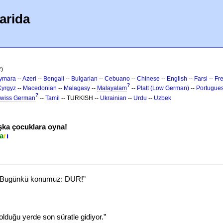
arida
2)
ymara
--
Azeri
--
Bengali
--
Bulgarian
--
Cebuano
--
Chinese
--
English
--
Farsi
--
Fr
?
Kyrgyz
--
Macedonian
--
Malagasy
--
Malayalam
--
Platt (Low German)
--
Portugue
?
wiss German
--
Tamil
-- TURKISH --
Ukrainian
--
Urdu
--
Uzbek
ka çocuklara oyna!
a
r
ı
m. Bugünkü konumuz: DUR!”
lduğu yerde son süratle gidiyor.”