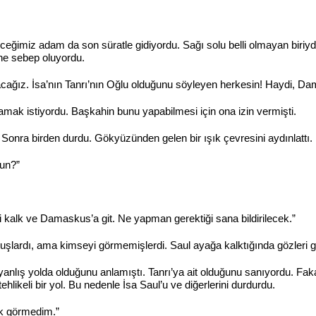
eğimiz adam da son süratle gidiyordu. Sağı solu belli olmayan biriy
ne sebep oluyordu.
cağız. İsa’nın Tanrı’nın Oğlu olduğunu söyleyen herkesin! Haydi, Da
lamak istiyordu. Başkahin bunu yapabilmesi için ona izin vermişti.
 Sonra birden durdu. Gökyüzünden gelen bir ışık çevresini aydınlattı.
sun?”
 kalk ve Damaskus’a git. Ne yapman gerektiği sana bildirilecek.”
ymuşlardı, ama kimseyi görmemişlerdi. Saul ayağa kalktığında gözleri 
nlış yolda olduğunu anlamıştı. Tanrı’ya ait olduğunu sanıyordu. Faka
likeli bir yol. Bu nedenle İsa Saul’u ve diğerlerini durdurdu.
ık görmedim.”