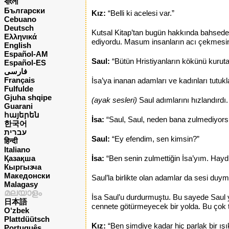
বাংলা
Български
Kız:
“Belli ki acelesi var.”
Cebuano
Deutsch
Kutsal Kitap’tan bugün hakkında bahsedec
Ελληνικά
ediyordu. Masum insanların acı çekmesi
English
Español-AM
Saul:
“Bütün Hristiyanların kökünü kuruta
Español-ES
فارسی
Français
İsa’ya inanan adamları ve kadınları tutuk
Fulfulde
Gjuha shqipe
(ayak sesleri)
Saul adımlarını hızlandırdı.
Guarani
հայերեն
İsa:
“Saul, Saul, neden bana zulmediyor
한국어
עברית
Saul:
“Ey efendim, sen kimsin?”
हिन्दी
Italiano
Қазақша
İsa:
“Ben senin zulmettiğin İsa’yım. Haydi
Кыргызча
Македонски
Saul’la birlikte olan adamlar da sesi du
Malagasy
മലയാളം
İsa Saul’u durdurmuştu. Bu sayede Saul ya
日本語
cennete götürmeyecek bir yolda. Bu çok teh
O‘zbek
Plattdüütsch
Kız:
“Ben şimdiye kadar hiç parlak bir ış
Português