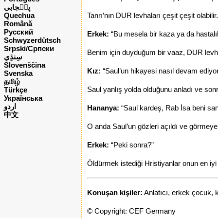
پن٘جابی
Quechua
Tanrı’nın DUR levhaları çeşit çeşit olabilir.
Română
Русский
Erkek:
“Bu mesela bir kaza ya da hastalık
Schwyzerdütsch
Srpski/Српски
Benim için duyduğum bir vaaz, DUR levhası
Slovenščina
Kız:
“Saul’un hikayesi nasıl devam ediyo
Svenska
தமிழ்
Saul yanlış yolda olduğunu anladı ve sonr
Türkçe
Українська
اردو
Hananya:
“Saul kardeş, Rab İsa beni san
中文
O anda Saul’un gözleri açıldı ve görmeye
Erkek:
“Peki sonra?”
Öldürmek istediği Hristiyanlar onun en iyi
Konuşan kişiler:
Anlatıcı, erkek çocuk, 
© Copyright: CEF Germany