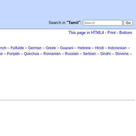
Search in
"Tamil"
:
This page in HTML4
-
Print
-
Bottom
ench
--
Fulfulde
--
German
--
Greek
--
Guarani
--
Hebrew
--
Hindi
--
Indonesian
--
se
--
Punjabi
--
Quechua
--
Romanian
--
Russian
--
Serbian
--
Sindhi
--
Slovene
--