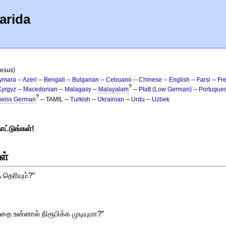
arida
Jesus)
ymara
--
Azeri
--
Bengali
--
Bulgarian
--
Cebuano
--
Chinese
--
English
--
Farsi
--
Fr
?
Kyrgyz
--
Macedonian
--
Malagasy
--
Malayalam
--
Platt (Low German)
--
Portugue
?
wiss German
-- TAMIL --
Turkish
--
Ukrainian
--
Urdu
--
Uzbek
ாட்டுங்கள்!
ள்
 தெரியும்?”
 உன்னால் நிரூபிக்க முடியுமா?”