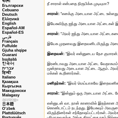
বাংলা
நீ சாராள் என்பதை நிரூபிக்க முடியுமா?
Български
Cebuano
சாராள்:
“எனக்கு அடையாள அட்டை உள்ளது. 
Deutsch
Ελληνικά
English
இயேசுவிற்கு ஐந்து அடையாள அட்டைகள் இர
Español-AM
Español-ES
சாராள்:
“அவர் ஐந்து அடையாள அட்டைகளைப
فارسی
Français
இயேசு முதலாவது இறைவனிடமிருந்து அடையா
Fulfulde
Gjuha shqipe
இறைவன்:
“இவர் என்னுடைய நேச குமாரன்,
Guarani
հայերեն
한국어
இரண்டாவது அடையாள அட்டை வேதாகமம் ஆகு
עברית
மூன்றாவது அடையாள அட்டை ஆகும். அவர் 
हिन्दी
மக்கள் கூறினார்கள்.
Italiano
Қазақша
மனிதர்கள்:
“இவர் மெய்யாகவே இறைவனின்
Кыргызча
Македонски
சாராள்:
“இன்னும் ஒரு அடையாள அட்டை வ
Malagasy
മലയാളം
என்னுடன் வா. நான் கானாவில் இதற்கான ஆதா
日本語
கொண்டாட்டம் நடந்தது. இயேசுவும் அவருடை
O‘zbek
விருந்தினர்கள் சந்தோஷப்பட்டார்கள். அவர்க
Plattdüütsch
Português
பரிமாறுவதற்கு அங்கு திராட்சை ரசம் இல்ல