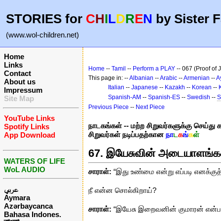
STORIES for
C
H
I
L
D
R
E
N
by Sister F
(www.wol-children.net)
Home
Links
Home
--
Tamil
--
Perform a PLAY
-- 067 (Proof of 
Contact
This page in: --
Albanian
--
Arabic
--
Armenian
--
A
About us
Italian
--
Japanese
--
Kazakh
--
Korean
--
Impressum
Spanish-AM
--
Spanish-ES
--
Swedish
--
S
Site Map
Previous Piece
--
Next Piece
YouTube Links
நாடகங்கள் -- மற்ற சிறுவர்களுக்கு செய்து க
Spotify Links
சிறுவர்கள் நடிப்பதற்கான
நா
ட
க
ங்
க
ள்
App Download
67. இயேசுவின் அடையாளங்க
WATERS OF LIFE
WoL AUDIO
சாராள்:
“இது உண்மை என்று எப்படி எனக்குத்
عربي
நீ என்ன சொல்கிறாய்?
Aymara
Azərbaycanca
சாராள்:
“இயேசு இறைவனின் குமாரன் என்பதை
Bahasa Indones.