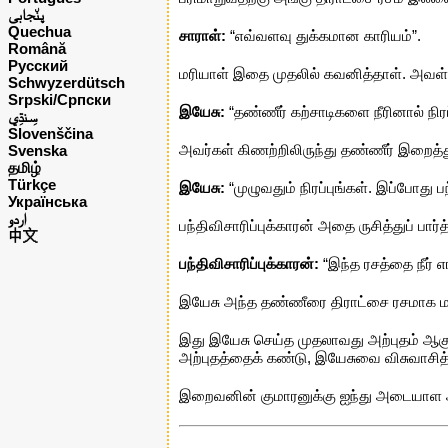
پن٘جابی
Quechua
சாராள்:
“எவ்வளவு துக்கமான காரியம்”.
Română
Русский
மரியாள் இதை முதலில் கவனித்தாள். அவள்
Schwyzerdütsch
Srpski/Српски
இயேசு:
“தண்ணீர் கற்சாடிகளை நீரினால் நிரப்
Slovenščina
அவர்கள் கிணற்றிலிருந்து தண்ணீர் இறைத்து
Svenska
தமிழ்
Türkçe
இயேசு:
“முழுவதும் நிரப்புங்கள். இப்போது 
Українська
اردو
பந்திவிசாரிப்புக்காரன் அதை ருசித்துப் ப
中文
பந்திவிசாரிப்புக்காரன்:
“இந்த ரசத்தை நீர் 
இயேசு அந்த தண்ணீரை திராட்சை ரசமாக மாற
இது இயேசு செய்த முதலாவது அற்புதம் ஆக
அற்புதத்தைக் கண்டு, இயேசுவை விசுவாசித்
இறைவனின் குமாரனுக்கு ஐந்து அடையாள அ