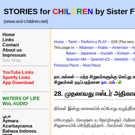
STORIES for
C
H
I
L
D
R
E
N
by Sister F
(www.wol-children.net)
Home
Links
Home
--
Tamil
--
Perform a PLAY
-- 028 (The very f
Contact
This page in: --
Albanian
--
Arabic
--
Armenian
--
A
About us
Italian
--
Japanese
--
Kazakh
--
Korean
--
Impressum
Spanish-AM
--
Spanish-ES
--
Swedish
--
S
Site Map
Previous Piece
--
Next Piece
YouTube Links
நாடகங்கள் -- மற்ற சிறுவர்களுக்கு செய்து க
Spotify Links
சிறுவர்கள் நடிப்பதற்கான
நா
ட
க
ங்
க
ள்
App Download
28. முதலாவது ஈஸ்டர் அதிக
WATERS OF LIFE
WoL AUDIO
நீங்கள் இன்று காலையில் எப்போது எழுந்தீர்
عربي
மரியாளும், அவளுடைய தோழிகளும் அதிகாலை
Aymara
சிலுவையில் மரித்திருந்தார். அவர்கள் அத
Azərbaycanca
Bahasa Indones.