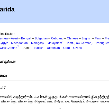
arida
irst Easter)
ymara
--
Azeri
--
Bengali
--
Bulgarian
--
Cebuano
--
Chinese
--
English
--
Farsi
--
Fr
?
Kyrgyz
--
Macedonian
--
Malagasy
--
Malayalam
--
Platt (Low German)
--
Portugue
?
wiss German
-- TAMIL --
Turkish
--
Ukrainian
--
Urdu
--
Uzbek
ாட்டுங்கள்!
ாலை
கள்?
யில் எழுந்தார்கள். அவர்கள் இருதயங்கள் கவலையினால் நிறைந்திருந
ை நினைத்து, நினைத்து அழுதார்கள். அதிகாலை நேரத்தில் அவர்கள் கல்லற