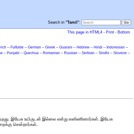
Search in
"Tamil"
:
This page in HTML4
-
Print
-
Bottom
ench
--
Fulfulde
--
German
--
Greek
--
Guarani
--
Hebrew
--
Hindi
--
Indonesian
--
se
--
Punjabi
--
Quechua
--
Romanian
--
Russian
--
Serbian
--
Sindhi
--
Slovene
--
்தது. இயேசு உயிருடன் இல்லை என்று எண்ணினார்கள். இயேசு
ைக்கு சென்றார்கள்.