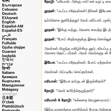
বাংলা
தோழி:
“மரியாள். அங்கு பார்! கல் உருட்டி வ
Български
Cebuano
தூதன்:
“பயப்படாதேயுங்கள்! நீங்கள் இயேசு
Deutsch
Ελληνικά
நம்பிக்கை துளிர்த்தது! அவர் மரிப்பார். ம
English
Español-AM
தூதன்:
“இங்கு வந்து, அவரை வைத்த இடத்தை
Español-ES
فارسی
Français
தூதன்:
“போய் சீஷர்களுக்கு இதை சொல்லுங
Fulfulde
Gjuha shqipe
அவர்கள் மிகுந்த மகிழ்ச்சியுடனும், வியப்
Guarani
அவரை தொட்டார்கள். அவர் அவர்களுடன் ப
հայերեն
한국어
இயேசு:
“பயப்படாதேயுங்கள். போய் மற்றவர்க
עברית
हिन्दी
அவர்கள் அப்படியே செய்தார்கள்.
Italiano
Қазақша
Кыргызча
மரியாள்:
“இயேசு உயிருடன் இருக்கிறார்!”
Македонски
Malagasy
தோழி:
“அவர் உயிர்த்தெழுந்தார்!”
മലയാളം
日本語
மரியாள் & தோழி:
“கல்லறை வெறுமையாய் உ
O‘zbek
Plattdüütsch
(இந்த வசனத்தை வாசிக்கும் போது பின்
Português