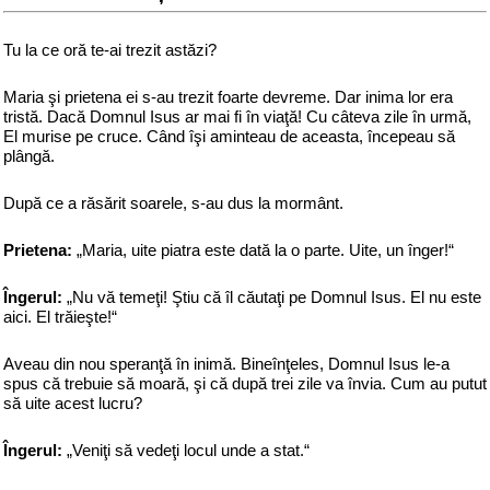
Tu la ce oră te-ai trezit astăzi?
Maria şi prietena ei s-au trezit foarte devreme. Dar inima lor era
tristă. Dacă Domnul Isus ar mai fi în viaţă! Cu câteva zile în urmă,
El murise pe cruce. Când îşi aminteau de aceasta, începeau să
plângă.
După ce a răsărit soarele, s-au dus la mormânt.
Prietena:
„Maria, uite piatra este dată la o parte. Uite, un înger!“
Îngerul:
„Nu vă temeţi! Ştiu că îl căutaţi pe Domnul Isus. El nu este
aici. El trăieşte!“
Aveau din nou speranţă în inimă. Bineînţeles, Domnul Isus le-a
spus că trebuie să moară, şi că după trei zile va învia. Cum au putut
să uite acest lucru?
Îngerul:
„Veniţi să vedeţi locul unde a stat.“