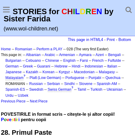
STORIES for
C
H
I
L
D
R
E
N
by
Sister Farida
(www.wol-children.net)
This page in HTML4
-
Print
-
Bottom
Home
--
Romanian
--
Perform a PLAY
-- 028 (The very first Easter)
This page in: --
Albanian
--
Arabic
--
Armenian
--
Aymara
--
Azeri
--
Bengali
--
Bulgarian
--
Cebuano
--
Chinese
--
English
--
Farsi
--
French
--
Fulfulde
--
German
--
Greek
--
Guarani
--
Hebrew
--
Hindi
--
Indonesian
--
Italian
--
Japanese
--
Kazakh
--
Korean
--
Kyrgyz
--
Macedonian
--
Malagasy
--
?
Malayalam
--
Platt (Low German)
--
Portuguese
--
Punjabi
--
Quechua
--
ROMANIAN --
Russian
--
Serbian
--
Sindhi
--
Slovene
--
Spanish-AM
--
?
Spanish-ES
--
Swedish
--
Swiss German
--
Tamil
--
Turkish
--
Ukrainian
--
Urdu
--
Uzbek
Previous Piece
--
Next Piece
POVESTIRILE in format scris – citește-le și altor copii!
P
o
v
e
s
t
i
r
i
pentru copii
28. Primul Paște