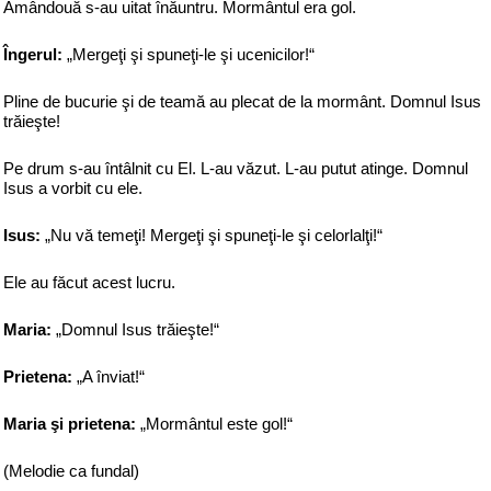
Amândouă s-au uitat înăuntru. Mormântul era gol.
Îngerul:
„Mergeţi şi spuneţi-le şi ucenicilor!“
Pline de bucurie şi de teamă au plecat de la mormânt. Domnul Isus
trăieşte!
Pe drum s-au întâlnit cu El. L-au văzut. L-au putut atinge. Domnul
Isus a vorbit cu ele.
Isus:
„Nu vă temeţi! Mergeţi şi spuneţi-le şi celorlalţi!“
Ele au făcut acest lucru.
Maria:
„Domnul Isus trăieşte!“
Prietena:
„A înviat!“
Maria şi prietena:
„Mormântul este gol!“
(Melodie ca fundal)