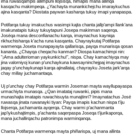
ima ruwasqampis allimpuni llojsisqa, nimapis mana allinqa
kasqachu makimpeqa. ¿Yachayta munankichejchu imaraykuchus
ajina kasqanta? Diostata paywan kasharqa tukuy imapi yanapaspa.
Potifarqa tukuy imakuchus wasimpi kajta chanta jallp’ampi llank’ana
imakunatapis tukuy tukuytapuni Josepa makinman saqerqa.
Joséqa mana desconfianachu karqa, imaynachus kayniqa
rikhuchisharqa k’acha runa kasqanta. Chayraykutaj Potifarpa
warmenqa Joseta munapayayta qallarisqa, payqa munarisqa qosan
kananta. ¿Chayqa cheqachu kanman? Diospa kamachimpi nin:
"¡Ama adulterioman yaykunkichu!", nispa. Chay kamachiyqa may
jina valorniyoj kunan p’unchaykuna kawsayninchejpaj imaynachus
jaqay p’unchaykunapi karqa ajinallataj, chayrayku Joseta jark’arqa
chay millay juchamantaqa.
Uj p’unchay chay Potifarpa warmin Joseman mayta wayllupayaspa
urmachiyta munasqa. ¿Qan imatataj ruwanki, pipis mana
munashajta imatapis ruwachisuyta munajtinrí? Imaynatachus José
ruwasqa jinata ruwanayki tiyan: Payqa imapis kachun nispa t’iju
llojserqa, juchamanta ayqerqa. Chay warmi p’achanmanta
jap’iykushajtimpis, p’achanta saqerpaspa Joseqa t’ijurikaporqa,
mana juchallirqachu patronimpa warminqanqa.
Chanta Potifarpa warmenqa mayta phiñarispa, uj mana allinta