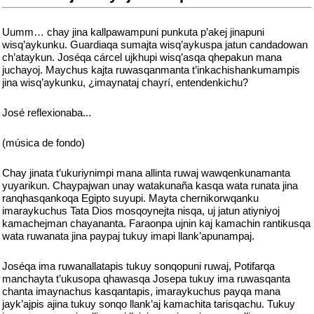
Uumm… chay jina kallpawampuni punkuta p’akej jinapuni
wisq’aykunku. Guardiaqa sumajta wisq’aykuspa jatun candadowan
ch’ataykun. Joséqa cárcel ujkhupi wisq’asqa qhepakun mana
juchayoj. Maychus kajta ruwasqanmanta t’inkachishankumampis
jina wisq’aykunku, ¿imaynataj chayrí, entendenkichu?
José reflexionaba...
(música de fondo)
Chay jinata t’ukuriynimpi mana allinta ruwaj wawqenkunamanta
yuyarikun. Chaypajwan unay watakunaña kasqa wata runata jina
ranqhasqankoqa Egipto suyupi. Mayta chernikorwqanku
imaraykuchus Tata Dios mosqoynejta nisqa, uj jatun atiyniyoj
kamachejman chayananta. Faraonpa ujnin kaj kamachin rantikusqa
wata ruwanata jina paypaj tukuy imapi llank’apunampaj.
Joséqa ima ruwanallatapis tukuy sonqopuni ruwaj, Potifarqa
manchayta t’ukusopa qhawasqa Josepa tukuy ima ruwasqanta
chanta imaynachus kasqantapis, imaraykuchus payqa mana
jayk’ajpis ajina tukuy sonqo llank’aj kamachita tarisqachu. Tukuy