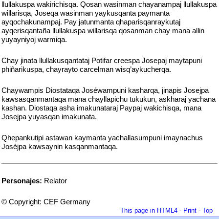
llullakuspa wakirichisqa. Qosan wasinman chayanampaj llullakuspa
willarisqa, Joseqa wasinman yaykusqanta paymanta
ayqochakunampaj. Pay jatunmanta qhaparisqanraykutaj
ayqerisqantaña llullakuspa willarisqa qosanman chay mana allin
yuyayniyoj warmiqa.
Chay jinata llullakusqantataj Potifar creespa Josepaj maytapuni
phiñarikuspa, chayrayto carcelman wisq’aykucherqa.
Chaywampis Diostataqa Joséwampuni kasharqa, jinapis Josejpa
kawsasqanmantaqa mana chayllapichu tukukun, askharaj yachana
kashan. Diostaqa asha imakunataraj Paypaj wakichisqa, mana
Josejpa yuyasqan imakunata.
Qhepankutipi astawan kaymanta yachallasumpuni imaynachus
Joséjpa kawsaynin kasqanmantaqa.
Personajes:
Relator
© Copyright: CEF Germany
This page in HTML4
-
Print
-
Top