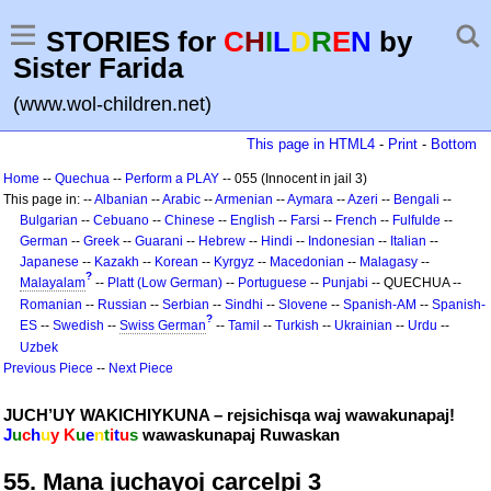
STORIES for
C
H
I
L
D
R
E
N
by
Sister Farida
(www.wol-children.net)
This page in HTML4
-
Print
-
Bottom
Home
--
Quechua
--
Perform a PLAY
-- 055 (Innocent in jail 3)
This page in: --
Albanian
--
Arabic
--
Armenian
--
Aymara
--
Azeri
--
Bengali
--
Bulgarian
--
Cebuano
--
Chinese
--
English
--
Farsi
--
French
--
Fulfulde
--
German
--
Greek
--
Guarani
--
Hebrew
--
Hindi
--
Indonesian
--
Italian
--
Japanese
--
Kazakh
--
Korean
--
Kyrgyz
--
Macedonian
--
Malagasy
--
?
Malayalam
--
Platt (Low German)
--
Portuguese
--
Punjabi
-- QUECHUA --
Romanian
--
Russian
--
Serbian
--
Sindhi
--
Slovene
--
Spanish-AM
--
Spanish-
?
ES
--
Swedish
--
Swiss German
--
Tamil
--
Turkish
--
Ukrainian
--
Urdu
--
Uzbek
Previous Piece
--
Next Piece
JUCH’UY WAKICHIYKUNA – rejsichisqa waj wawakunapaj!
J
u
c
h
u
y K
u
e
n
t
i
t
u
s
wawaskunapaj Ruwaskan
55. Mana juchayoj carcelpi 3