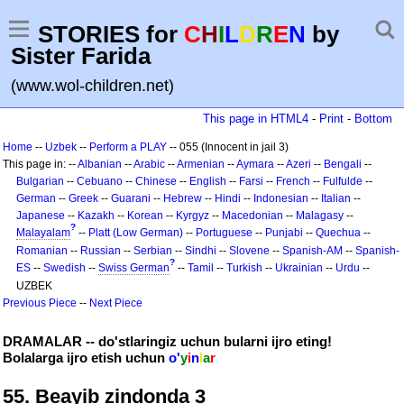
STORIES for
C
H
I
L
D
R
E
N
by
Sister Farida
(www.wol-children.net)
This page in HTML4
-
Print
-
Bottom
Home
--
Uzbek
--
Perform a PLAY
-- 055 (Innocent in jail 3)
This page in: --
Albanian
--
Arabic
--
Armenian
--
Aymara
--
Azeri
--
Bengali
--
Bulgarian
--
Cebuano
--
Chinese
--
English
--
Farsi
--
French
--
Fulfulde
--
German
--
Greek
--
Guarani
--
Hebrew
--
Hindi
--
Indonesian
--
Italian
--
Japanese
--
Kazakh
--
Korean
--
Kyrgyz
--
Macedonian
--
Malagasy
--
?
Malayalam
--
Platt (Low German)
--
Portuguese
--
Punjabi
--
Quechua
--
Romanian
--
Russian
--
Serbian
--
Sindhi
--
Slovene
--
Spanish-AM
--
Spanish-
?
ES
--
Swedish
--
Swiss German
--
Tamil
--
Turkish
--
Ukrainian
--
Urdu
--
UZBEK
Previous Piece
--
Next Piece
DRAMALAR -- do'stlaringiz uchun bularni ijro eting!
Bolalarga ijro etish uchun
o'
y
i
n
l
a
r
55. Beayib zindonda 3