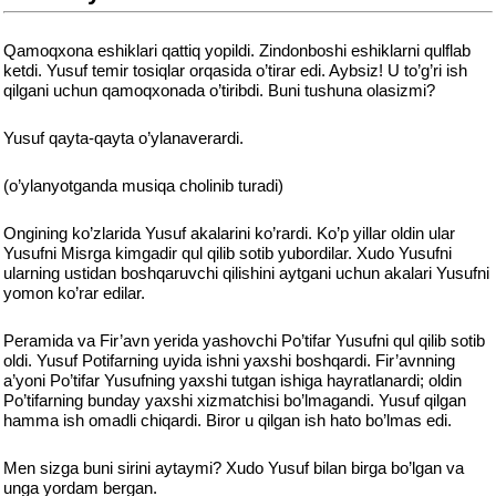
Qamoqxona eshiklari qattiq yopildi. Zindonboshi eshiklarni qulflab
ketdi. Yusuf temir tosiqlar orqasida o’tirar edi. Aybsiz! U to’g’ri ish
qilgani uchun qamoqxonada o’tiribdi. Buni tushuna olasizmi?
Yusuf qayta-qayta o’ylanaverardi.
(o’ylanyotganda musiqa cholinib turadi)
Ongining ko’zlarida Yusuf akalarini ko’rardi. Ko’p yillar oldin ular
Yusufni Misrga kimgadir qul qilib sotib yubordilar. Xudo Yusufni
ularning ustidan boshqaruvchi qilishini aytgani uchun akalari Yusufni
yomon ko’rar edilar.
Peramida va Fir’avn yerida yashovchi Po’tifar Yusufni qul qilib sotib
oldi. Yusuf Potifarning uyida ishni yaxshi boshqardi. Fir’avnning
a’yoni Po’tifar Yusufning yaxshi tutgan ishiga hayratlanardi; oldin
Po’tifarning bunday yaxshi xizmatchisi bo’lmagandi. Yusuf qilgan
hamma ish omadli chiqardi. Biror u qilgan ish hato bo’lmas edi.
Men sizga buni sirini aytaymi? Xudo Yusuf bilan birga bo’lgan va
unga yordam bergan.