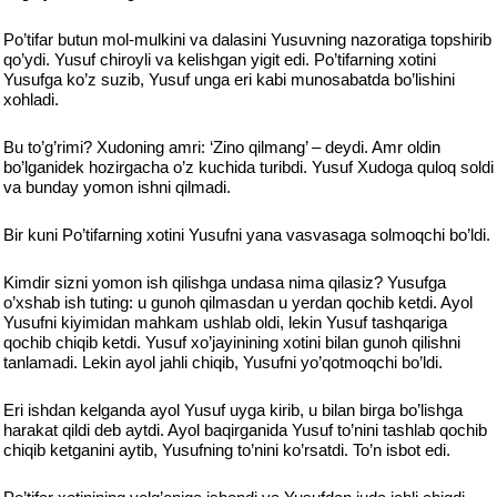
Po’tifar butun mol-mulkini va dalasini Yusuvning nazoratiga topshirib
qo’ydi. Yusuf chiroyli va kelishgan yigit edi. Po’tifarning xotini
Yusufga ko’z suzib, Yusuf unga eri kabi munosabatda bo’lishini
xohladi.
Bu to’g’rimi? Xudoning amri: ‘Zino qilmang’ – deydi. Amr oldin
bo’lganidek hozirgacha o’z kuchida turibdi. Yusuf Xudoga quloq soldi
va bunday yomon ishni qilmadi.
Bir kuni Po’tifarning xotini Yusufni yana vasvasaga solmoqchi bo’ldi.
Kimdir sizni yomon ish qilishga undasa nima qilasiz? Yusufga
o’xshab ish tuting: u gunoh qilmasdan u yerdan qochib ketdi. Ayol
Yusufni kiyimidan mahkam ushlab oldi, lekin Yusuf tashqariga
qochib chiqib ketdi. Yusuf xo’jayinining xotini bilan gunoh qilishni
tanlamadi. Lekin ayol jahli chiqib, Yusufni yo’qotmoqchi bo’ldi.
Eri ishdan kelganda ayol Yusuf uyga kirib, u bilan birga bo’lishga
harakat qildi deb aytdi. Ayol baqirganida Yusuf to’nini tashlab qochib
chiqib ketganini aytib, Yusufning to’nini ko’rsatdi. To’n isbot edi.