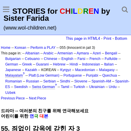
STORIES for
C
H
I
L
D
R
E
N
by
Sister Farida
(www.wol-children.net)
This page in HTML4
-
Print
-
Bottom
Home
--
Korean
--
Perform a PLAY
-- 055 (Innocent in jail 3)
This page in: --
Albanian
--
Arabic
--
Armenian
--
Aymara
--
Azeri
--
Bengali
--
Bulgarian
--
Cebuano
--
Chinese
--
English
--
Farsi
--
French
--
Fulfulde
--
German
--
Greek
--
Guarani
--
Hebrew
--
Hindi
--
Indonesian
--
Italian
--
Japanese
--
Kazakh
-- KOREAN --
Kyrgyz
--
Macedonian
--
Malagasy
--
?
Malayalam
--
Platt (Low German)
--
Portuguese
--
Punjabi
--
Quechua
--
Romanian
--
Russian
--
Serbian
--
Sindhi
--
Slovene
--
Spanish-AM
--
Spanish-
?
ES
--
Swedish
--
Swiss German
--
Tamil
--
Turkish
--
Ukrainian
--
Urdu
--
Uzbek
Previous Piece
--
Next Piece
드라마 -- 여러분의 친구를 위해 연극해보세요
어린이를 위한
연
극
대
본
55. 죄없이 감옥에 갇힌 자 3