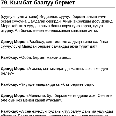
79. Кымбат баалуу бермет
(суунун чулп эткени) Индиялык суучул бермет алыш үчүн
океан суусуна шамдагай секирди. Анын эң жакшы досу Дэвид
Морс кайыкта суудан анын башы көрүнгүчө карап, күтүп
отурду. Ал бычак менен моллюсканын капкагын ачты.
Дэвид Морс:
«Рамбхау, сен тим эле алдыңа киши салбаган
суучулсуң! Мындай бермет самандай акча турат да!»
Рамбхау:
«Ооба, бермет жаман эмес».
Дэвид Морс:
«А эмне, сен мындан да жакшыларын көрдүң
беле?»
Рамбхау:
«Үйүмдө мындан да кымбат бермет бар».
Дэвид Морс:
«Менимче, бул берметке теңдеши жок. Сен өтө
эле сын көз менен карап атасың».
Рамбхау:
«А сен өзүңдүн Кудайың тууралуу дайыма ушундай
айтасың. Бардыгы өздөрүн жакшы адаммын деп эсептешет,