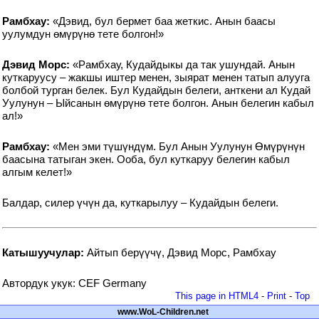
Рамбхау:
«Дэвид, бул бермет баа жеткис. Анын баасы
уулумдун өмүрүнө тете болгон!»
Дэвид Морс:
«Рамбхау, Кудайдыкы да так ушундай. Анын
куткаруусу – жакшы иштер менен, зыярат менен татып алууга
болбой турган белек. Бул Кудайдын белеги, анткени ал Кудай
Уулунун – Ыйсанын өмүрүнө тете болгон. Анын белегин кабыл
ал!»
Рамбхау:
«Мен эми түшүндүм. Бул Анын Уулунун Өмүрүнүн
баасына татыган экен. Ооба, бул куткаруу белегин кабыл
алгым келет!»
Балдар, силер үчүн да, куткарылуу – Кудайдын белеги.
Катышуучулар:
Айтып берүүчү, Дэвид Морс, Рамбхау
Автордук укук: CEF Germany
This page in HTML4
-
Print
-
Top
www.WoL-Children.net