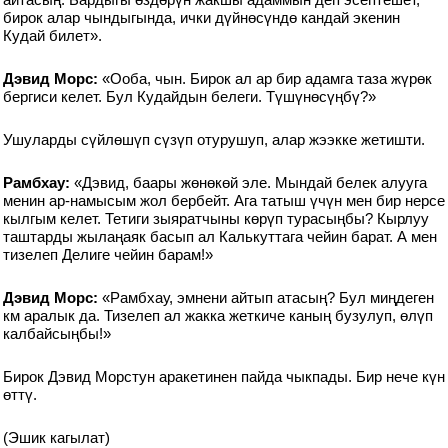
бирок алар чындыгында, ички дүйнөсүндө кандай экенин
Кудай билет».
Дэвид Морс:
«Ооба, чын. Бирок ал ар бир адамга таза жүрөк
бергиси келет. Бул Кудайдын белеги. Түшүнөсүңбү?»
Ушуларды сүйлөшүп сүзүп отурушуп, алар жээкке жетишти.
Рамбхау:
«Дэвид, баары жөнөкөй эле. Мындай белек алууга
менин ар-намысым жол бербейт. Ага татыш үчүн мен бир нерсе
кылгым келет. Тетиги зыяратчыны көрүп турасыңбы? Кырлуу
таштарды жылаңаяк басып ал Калькуттага чейин барат. А мен
тизелеп Делиге чейин барам!»
Дэвид Морс:
«Рамбхау, эмнени айтып атасың? Бул миңдеген
км аралык да. Тизелеп ал жакка жеткиче каның бузулуп, өлүп
калбайсыңбы!»
Бирок Дэвид Морстун аракетинен пайда чыкпады. Бир нече күн
өттү.
(Эшик кагылат)