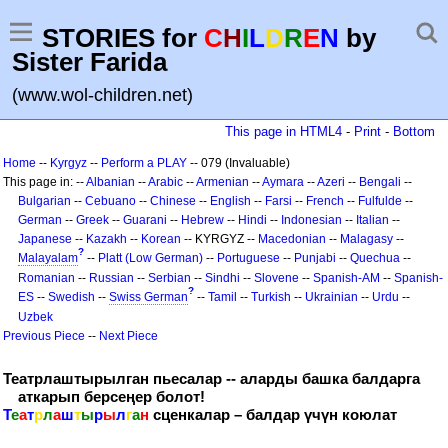
STORIES for
C
H
I
L
D
R
E
N
by
Sister Farida
(www.wol-children.net)
This page in HTML4
-
Print
-
Bottom
Home
--
Kyrgyz
--
Perform a PLAY
-- 079 (Invaluable)
This page in: --
Albanian
--
Arabic
--
Armenian
--
Aymara
--
Azeri
--
Bengali
--
Bulgarian
--
Cebuano
--
Chinese
--
English
--
Farsi
--
French
--
Fulfulde
--
German
--
Greek
--
Guarani
--
Hebrew
--
Hindi
--
Indonesian
--
Italian
--
Japanese
--
Kazakh
--
Korean
-- KYRGYZ --
Macedonian
--
Malagasy
--
?
Malayalam
--
Platt (Low German)
--
Portuguese
--
Punjabi
--
Quechua
--
Romanian
--
Russian
--
Serbian
--
Sindhi
--
Slovene
--
Spanish-AM
--
Spanish-
?
ES
--
Swedish
--
Swiss German
--
Tamil
--
Turkish
--
Ukrainian
--
Urdu
--
Uzbek
Previous Piece
--
Next Piece
Театрлаштырылган пьесалар -- аларды башка балдарга
аткарып берсеңер болот!
Т
е
а
т
р
л
а
ш
т
ы
р
ы
л
г
а
н
сценкалар – балдар үчүн коюлат