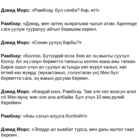
Дэвид Морс:
«Рамбхау, бул сенби? Кир, өт!»
Рамбхау:
«Дэвид, мен эртең зыяратыма чыгып атам. Адегенде
сага уулум тууралуу айтып беришим керек».
Дэвид Морс:
«Сенин уулуң барбы?»
Рамбхау:
«Болгон. Бүтүндөй жээк бою ал эң мыкты суучул
болчу. Ал эң сонун берметти тапкысы келген жана аны тапкан.
Бирок ошол үчүн ал суунун астында көп жүрүп калып, көп
өтпөй көз жумду. (мукактанып, солуктаган үн) Мен бул
берметти сага, эң жакын досума берем».
Дэвид Морс:
«Кандай кооз, Рамбхау. Тим эле көз жоосун алат
го! Мен муну жөн эле ала албайм. Бул үчүн 10 миң рупий
берейин».
Рамбхау:
«Аны сатып алууга болбойт!»
Дэвид Морс:
«Эгерде ал кымбат турса, мен дагы иштеп таап
берем».