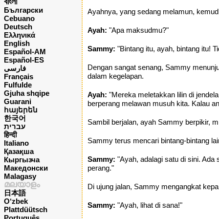
বাংলা
Български
Ayahnya, yang sedang melamun, kemud
Cebuano
Deutsch
Ayah:
"Apa maksudmu?"
Ελληνικά
English
Sammy:
"Bintang itu, ayah, bintang itu!
Español-AM
Español-ES
Dengan sangat senang, Sammy menunjuk ke
فارسی
dalam kegelapan.
Français
Fulfulde
Gjuha shqipe
Ayah:
"Mereka meletakkan lilin di jend
Guarani
berperang melawan musuh kita. Kalau an
հայերեն
한국어
Sambil berjalan, ayah Sammy berpikir, m
עברית
हिन्दी
Sammy terus mencari bintang-bintang lai
Italiano
Қазақша
Sammy:
"Ayah, adalagi satu di sini. Ada
Кыргызча
Македонски
perang."
Malagasy
മലയാളം
Di ujung jalan, Sammy mengangkat kepala
日本語
O‘zbek
Sammy:
"Ayah, lihat di sana!"
Plattdüütsch
Português