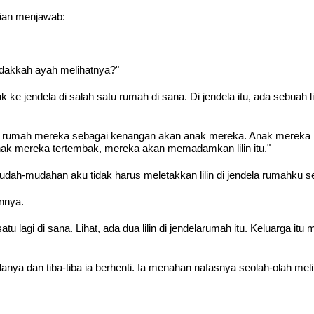
ian menjawab:
 Tidakkah ayah melihatnya?"
 jendela di salah satu rumah di sana. Di jendela itu, ada sebuah li
ela rumah mereka sebagai kenangan akan anak mereka. Anak mereka i
ak mereka tertembak, mereka akan memadamkan lilin itu."
udah-mudahan aku tidak harus meletakkan lilin di jendela rumahku se
nnya.
 satu lagi di sana. Lihat, ada dua lilin di jendelarumah itu. Keluarga
nya dan tiba-tiba ia berhenti. Ia menahan nafasnya seolah-olah meli