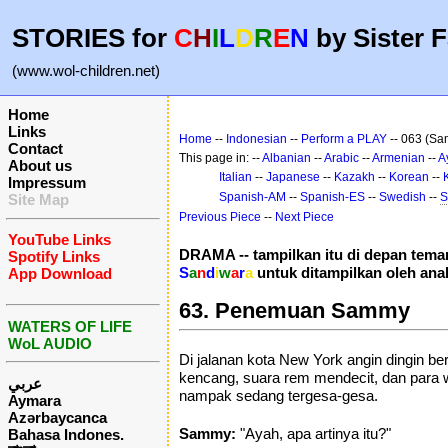
STORIES for
C
H
I
L
D
R
E
N
by Sister F
(www.wol-children.net)
Home
Links
Home
--
Indonesian
--
Perform a PLAY
-- 063 (Sa
Contact
This page in: --
Albanian
--
Arabic
--
Armenian
--
A
About us
Italian
--
Japanese
--
Kazakh
--
Korean
--
Impressum
Spanish-AM
--
Spanish-ES
--
Swedish
--
S
Site Map
Previous Piece
--
Next Piece
YouTube Links
DRAMA -- tampilkan itu di depan tem
Spotify Links
S
a
n
d
i
w
a
r
a
untuk ditampilkan oleh ana
App Download
63. Penemuan Sammy
WATERS OF LIFE
WoL AUDIO
Di jalanan kota New York angin dingin be
kencang, suara rem mendecit, dan par
عربي
nampak sedang tergesa-gesa.
Aymara
Azərbaycanca
Sammy:
"Ayah, apa artinya itu?"
Bahasa Indones.