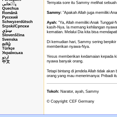
Ternyata sore itu Sammy melihat sebuah b
پن٘جابی
Quechua
Sammy:
"Apakah Allah juga memiliki Ana
Română
Русский
Schwyzerdütsch
Ayah:
"Ya, Allah memiliki Anak Tunggal-
Srpski/Српски
kasih-Nya. Ia memang kehilangan nyawa
kematian. Melalui Dia kita bisa mendap
Slovenščina
Svenska
Di kemudian hari, Sammy sering berpiki
தமிழ்
memberikan nyawa-Nya.
Türkçe
Українська
Yesus memberikan kedamaian kepada kit
اردو
nyawa banyak orang.
中文
Tetapi bintang di jendela Allah tidak a
orang yang mau menerimanya: Pribadi itu
Tokoh:
Narator, ayah, Sammy
© Copyright: CEF Germany