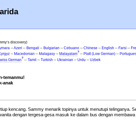
arida
mmy‘s discovery)
ymara
--
Azeri
--
Bengali
--
Bulgarian
--
Cebuano
--
Chinese
--
English
--
Farsi
--
Fr
?
Kyrgyz
--
Macedonian
--
Malagasy
--
Malayalam
--
Platt (Low German)
--
Portugue
?
wiss German
--
Tamil
--
Turkish
--
Ukrainian
--
Urdu
--
Uzbek
an-temanmu!
k-anak
rtiup kencang. Sammy menarik topinya untuk menutupi telinganya. Se
a wanita dengan tergesa-gesa masuk ke dalam bus dengan membawa