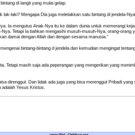
intang di langit yang mulai gelap.
k lak-laki? Mengapa Dia juga meletakkan satu bintang di jendela-Nya
Nya. Ia mengutus Anak-Nya itu ke dalam dunia untuk memerangi keja
-Nya. Tetapi Ia bahkan mengasihi musuh-musuh-Nya, orang-orang 
atkan damai dengan Allah dan dengan sesama manusia."
r mengenai bintang-bintang d jendela dan kemudian mengingat tenta
a. Tetapi masih saja ada peperangan yang mengerikan yang menimb
kan bisa direnggut. Dan tidak ada juga yang bisa merenggut Pribadi
 adalah Yesus Kristus.