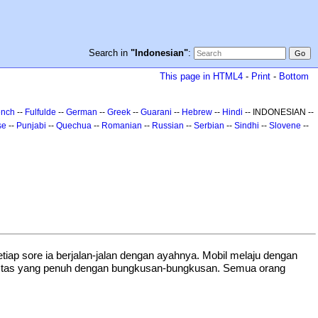
Search in
"Indonesian"
:
This page in HTML4
-
Print
-
Bottom
ench
--
Fulfulde
--
German
--
Greek
--
Guarani
--
Hebrew
--
Hindi
-- INDONESIAN --
se
--
Punjabi
--
Quechua
--
Romanian
--
Russian
--
Serbian
--
Sindhi
--
Slovene
--
tiap sore ia berjalan-jalan dengan ayahnya. Mobil melaju dengan
 tas yang penuh dengan bungkusan-bungkusan. Semua orang