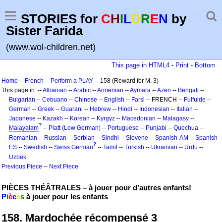
STORIES for
C
H
I
L
D
R
E
N
by
Sister Farida
(www.wol-children.net)
This page in HTML4
-
Print
-
Bottom
Home
--
French
--
Perform a PLAY
-- 158 (Reward for M. 3)
This page in: --
Albanian
--
Arabic
--
Armenian
--
Aymara
--
Azeri
--
Bengali
--
Bulgarian
--
Cebuano
--
Chinese
--
English
--
Farsi
-- FRENCH --
Fulfulde
--
German
--
Greek
--
Guarani
--
Hebrew
--
Hindi
--
Indonesian
--
Italian
--
Japanese
--
Kazakh
--
Korean
--
Kyrgyz
--
Macedonian
--
Malagasy
--
?
Malayalam
--
Platt (Low German)
--
Portuguese
--
Punjabi
--
Quechua
--
Romanian
--
Russian
--
Serbian
--
Sindhi
--
Slovene
--
Spanish-AM
--
Spanish-
?
ES
--
Swedish
--
Swiss German
--
Tamil
--
Turkish
--
Ukrainian
--
Urdu
--
Uzbek
Previous Piece
--
Next Piece
PIÈCES THÉÂTRALES – à jouer pour d’autres enfants!
P
i
è
c
e
s
à jouer pour les enfants
158. Mardochée récompensé 3