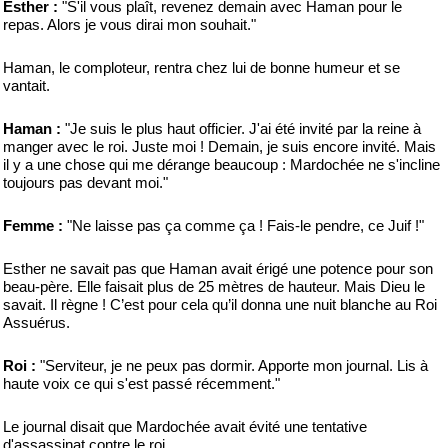
Esther :
"S'il vous plaît, revenez demain avec Haman pour le
repas. Alors je vous dirai mon souhait."
Haman, le comploteur, rentra chez lui de bonne humeur et se
vantait.
Haman :
"Je suis le plus haut officier. J'ai été invité par la reine à
manger avec le roi. Juste moi ! Demain, je suis encore invité. Mais
il y a une chose qui me dérange beaucoup : Mardochée ne s'incline
toujours pas devant moi."
Femme :
"Ne laisse pas ça comme ça ! Fais-le pendre, ce Juif !"
Esther ne savait pas que Haman avait érigé une potence pour son
beau-père. Elle faisait plus de 25 mètres de hauteur. Mais Dieu le
savait. Il règne ! C’est pour cela qu’il donna une nuit blanche au Roi
Assuérus.
Roi :
"Serviteur, je ne peux pas dormir. Apporte mon journal. Lis à
haute voix ce qui s'est passé récemment."
Le journal disait que Mardochée avait évité une tentative
d'assassinat contre le roi.