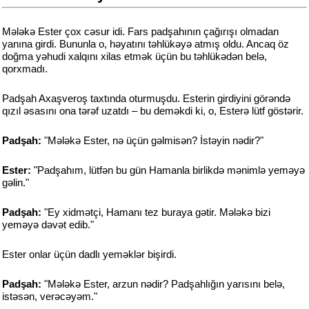
Mələkə Ester çox cəsur idi. Fars padşahının çağırışı olmadan
yanına girdi. Bununla o, həyatını təhlükəyə atmış oldu. Ancaq öz
doğma yəhudi xalqını xilas etmək üçün bu təhlükədən belə,
qorxmadı.
Padşah Axaşveroş taxtında oturmuşdu. Esterin girdiyini görəndə
qızıl əsasını ona tərəf uzatdı – bu deməkdi ki, o, Esterə lütf göstərir.
Padşah:
"Mələkə Ester, nə üçün gəlmisən? İstəyin nədir?"
Ester:
"Padşahım, lütfən bu gün Hamanla birlikdə mənimlə yeməyə
gəlin."
Padşah:
"Ey xidmətçi, Hamanı tez buraya gətir. Mələkə bizi
yeməyə dəvət edib."
Ester onlar üçün dadlı yeməklər bişirdi.
Padşah:
"Mələkə Ester, arzun nədir? Padşahlığın yarısını belə,
istəsən, verəcəyəm."