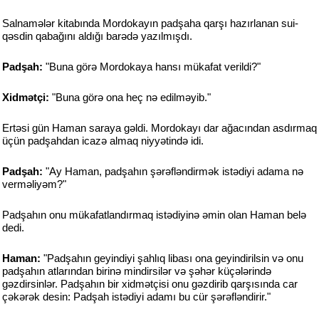
Salnamələr kitabında Mordokayın padşaha qarşı hazırlanan sui-
qəsdin qabağını aldığı barədə yazılmışdı.
Padşah:
"Buna görə Mordokaya hansı mükafat verildi?"
Xidmətçi:
"Buna görə ona heç nə edilməyib."
Ertəsi gün Haman saraya gəldi. Mordokayı dar ağacından asdırmaq
üçün padşahdan icazə almaq niyyətində idi.
Padşah:
"Ay Haman, padşahın şərəfləndirmək istədiyi adama nə
verməliyəm?"
Padşahın onu mükafatlandırmaq istədiyinə əmin olan Haman belə
dedi.
Haman:
"Padşahın geyindiyi şahlıq libası ona geyindirilsin və onu
padşahın atlarından birinə mindirsilər və şəhər küçələrində
gəzdirsinlər. Padşahın bir xidmətçisi onu gəzdirib qarşısında car
çəkərək desin: Padşah istədiyi adamı bu cür şərəfləndirir."