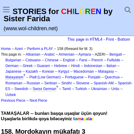
STORIES for
C
H
I
L
D
R
E
N
by
Sister Farida
(www.wol-children.net)
This page in HTML4
-
Print
-
Bottom
Home
--
Azeri
--
Perform a PLAY
-- 158 (Reward for M. 3)
This page in: --
Albanian
--
Arabic
--
Armenian
--
Aymara
-- AZERI --
Bengali
--
Bulgarian
--
Cebuano
--
Chinese
--
English
--
Farsi
--
French
--
Fulfulde
--
German
--
Greek
--
Guarani
--
Hebrew
--
Hindi
--
Indonesian
--
Italian
--
Japanese
--
Kazakh
--
Korean
--
Kyrgyz
--
Macedonian
--
Malagasy
--
?
Malayalam
--
Platt (Low German)
--
Portuguese
--
Punjabi
--
Quechua
--
Romanian
--
Russian
--
Serbian
--
Sindhi
--
Slovene
--
Spanish-AM
--
Spanish-
?
ES
--
Swedish
--
Swiss German
--
Tamil
--
Turkish
--
Ukrainian
--
Urdu
--
Uzbek
Previous Piece
--
Next Piece
TAMAŞALAR -- bunları başqa uşaqlar üçün qoyun!
Uşaqlarla birlikdə qoya biləcəyiniz
t
a
m
a
ş
a
l
a
r
158. Mordokayın mükafatı 3