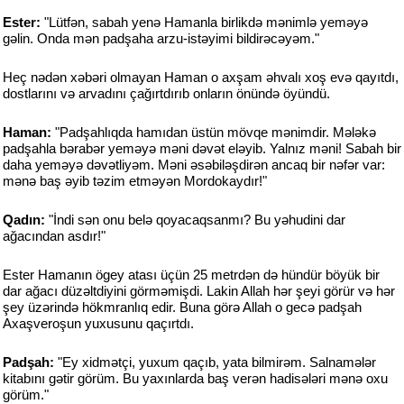
Ester:
"Lütfən, sabah yenə Hamanla birlikdə mənimlə yeməyə
gəlin. Onda mən padşaha arzu-istəyimi bildirəcəyəm."
Heç nədən xəbəri olmayan Haman o axşam əhvalı xoş evə qayıtdı,
dostlarını və arvadını çağırtdırıb onların önündə öyündü.
Haman:
"Padşahlıqda hamıdan üstün mövqe mənimdir. Mələkə
padşahla bərabər yeməyə məni dəvət eləyib. Yalnız məni! Sabah bir
daha yeməyə dəvətliyəm. Məni əsəbiləşdirən ancaq bir nəfər var:
mənə baş əyib təzim etməyən Mordokaydır!"
Qadın:
"İndi sən onu belə qoyacaqsanmı? Bu yəhudini dar
ağacından asdır!"
Ester Hamanın ögey atası üçün 25 metrdən də hündür böyük bir
dar ağacı düzəltdiyini görməmişdi. Lakin Allah hər şeyi görür və hər
şey üzərində hökmranlıq edir. Buna görə Allah o gecə padşah
Axaşveroşun yuxusunu qaçırtdı.
Padşah:
"Ey xidmətçi, yuxum qaçıb, yata bilmirəm. Salnamələr
kitabını gətir görüm. Bu yaxınlarda baş verən hadisələri mənə oxu
görüm."