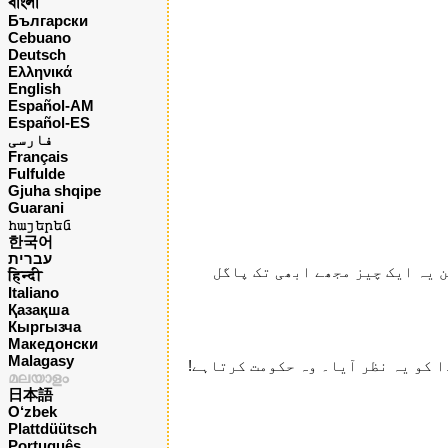
বাংলা
Български
Cebuano
Deutsch
Ελληνικά
English
Español-AM
Español-ES
فارسی
Français
Fulfulde
Gjuha shqipe
Guarani
հայերեն
한국어
עברית
کن یہ ایک چیز مجھے ابھی تک پاگل
हिन्दी
Italiano
Қазақша
Кыргызча
Македонски
Malagasy
ا کو یہ نظر آیا۔ وہ حکومت کرتاہے!
മലയാളം
日本語
O‘zbek
Plattdüütsch
Português