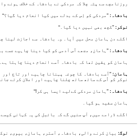
روزنامچے سے پتہ چلا کہ مردکی نے بادشاہ کے خلاف ہونے وا
بادشاہ:
’’مردکی کو اِس کے بدلے میں کیا انعام دیا گیا؟‘‘
نوکر:
’’کچھ بھی نہیں دیا گیا۔‘‘
اگلے دن ہامان محل میں آیا۔ وہ بادشاہ سے اجازت لینا چ
بادشاہ:
’’ہامان، مجھے اُس آدمی کو کیا دینا چاہیے جسے ب
ہامان کو یقین تھا کہ بادشاہ اُسے انعام دینا چاہتا ہے۔
ہامان:
’’اُسے بادشاہ کا چوغہ پہنانا چاہیے اور تاج اور 
نوکر کو اُس کے ساتھ ساتھ چلنا چاہیے اور اعلان کرتے جانا
بادشاہ:
’’ہامان مردکی کےلیے ایسا ہی کر!‘‘
ہامان سفید ہو گیا۔
اگلے ڈرامے میں، آپ سنیں گے کہ بائبل کی یہ کہانی کیسے 
لوگ:
بیان کرنے والی، بادشاہ، آستر، ہامان، بیوی، نوک