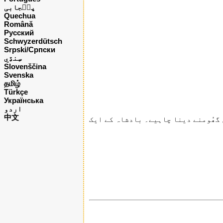
پن٘جابی
Quechua
Română
Русский
Schwyzerdütsch
Srpski/Српски
Slovenščina
Svenska
தமிழ்
Türkçe
Українська
اردو
中文
 گھُومنے دینا چاہیے۔ بادشاہ کے ایک