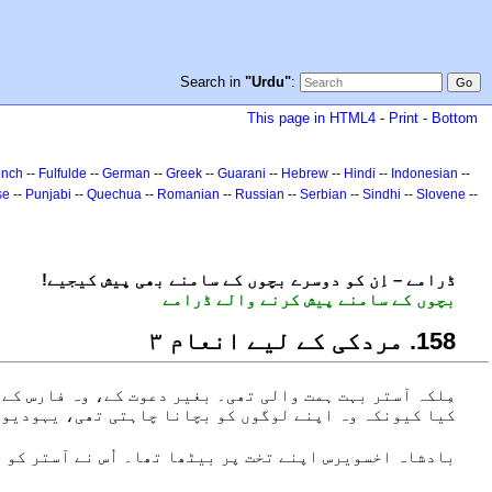
Search in
"Urdu"
:
This page in HTML4
-
Print
-
Bottom
ench
--
Fulfulde
--
German
--
Greek
--
Guarani
--
Hebrew
--
Hindi
--
Indonesian
--
se
--
Punjabi
--
Quechua
--
Romanian
--
Russian
--
Serbian
--
Sindhi
--
Slovene
--
!ڈرامے – اِن کو دوسرے بچوں کے سامنے بھی پیش کیجیے
بچوں کے سامنے پیش کرنے والے ڈرامے
851. مردکی کے لیے انعام ۳
مِلکہ آستر بہت ہمت والی تھی۔ بغیر دعوت کے، وہ فارس کے 
کیا کیونکہ وہ اپنے لوگوں کو بچانا چاہتی تھی، یہودیوں
بادشاہ اخسویرس اپنے تخت پر بیٹھا تھا۔ اُس نے آستر کو آ