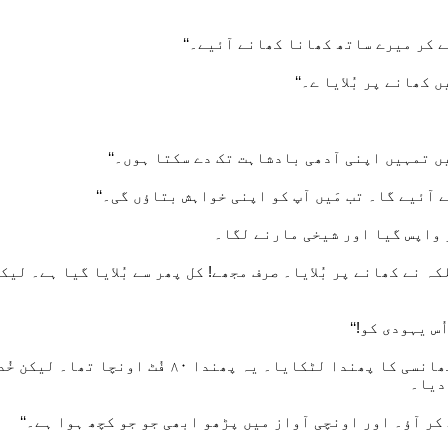
ے کر میرے ساتھ کھانا کھانے آئیے۔‘‘
 کھانے پر بُلایا ے۔‘‘
یں تمہیں اپنی آدھی بادشاہت تک دے سکتا ہوں۔‘‘
آئیے گا۔ تب مَیں آپ کو اپنی خواہش بتاؤں گی۔‘‘
 واپس گیا اور شیخی مارنے لگا۔
کہ نے کھانے پر بُلایا۔ صرف مجھے! کل پھر سے بُلایا گیا ہے۔ لی
س یہودی کو!‘‘
ھانسی کا پھندا لٹکایا۔ یہ پھندا ۰۸ فُٹ اونچا تھا۔ لیکن خُد
دیا۔
ر آؤ۔ اور اونچی آواز میں پڑھو ابھی جو جو کچھ ہوا ہے۔‘‘