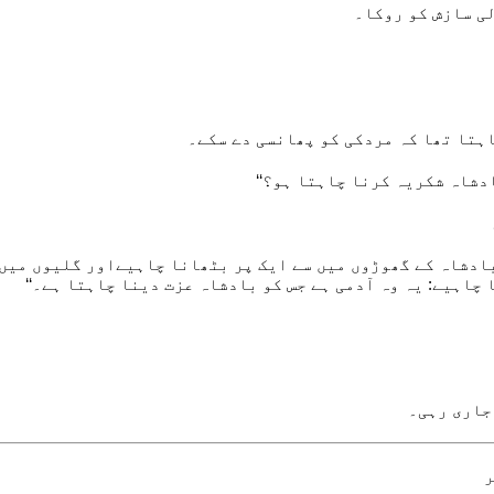
لی سازش کو روکا۔
اہتا تھا کہ مردکی کو پھانسی دے سکے۔
ادشاہ شکریہ کرنا چاہتا ہو؟‘‘
بادشاہ کے گھوڑوں میں سے ایک پر بٹھانا چاہیےاور گلیوں میں
 چاہیے: یہ وہ آدمی ہے جس کو بادشاہ عزت دینا چاہتا ہے۔‘‘
جاری رہی۔
ر