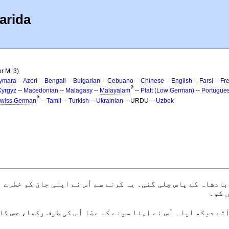
arida
r M. 3)
ymara
--
Azeri
--
Bengali
--
Bulgarian
--
Cebuano
--
Chinese
--
English
--
Farsi
--
Fr
?
Kyrgyz
--
Macedonian
--
Malagasy
--
Malayalam
--
Platt (Low German)
--
Portugue
?
wiss German
--
Tamil
--
Turkish
--
Ukrainian
-- URDU --
Uzbek
بادشاہ کے پاس چلی گئی۔ یہ کرنے سے اُس نے اپنی جان کو خطرے م
 کو۔
تے دیکھ لیا۔ اُس نے اپنا سونے کا عصّا اُس کی طرف رکھا، جس کا 