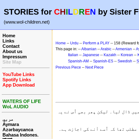
STORIES for
C
H
I
L
D
R
E
N
by Sister F
(www.wol-children.net)
Home
Links
Home
--
Urdu
--
Perform a PLAY
-- 158 (Reward fo
Contact
This page in: --
Albanian
--
Arabic
--
Armenian
--
A
About us
Italian
--
Japanese
--
Kazakh
--
Korean
--
Impressum
Spanish-AM
--
Spanish-ES
--
Swedish
--
S
Site Map
Previous Piece
--
Next Piece
YouTube Links
Spotify Links
App Download
WATERS OF LIFE
WoL AUDIO
یں ڈال لیا۔ لیکن پھر بھی اُس نے یہ
عربي
Aymara
مطلب تھا کہ اُسے آنے کی اجازت ہے۔
Azərbaycanca
Bahasa Indones.