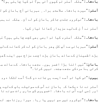
بادشاہ:
’’مِلکہ آستر تم کیوں آئی ہو؟ تم کیا چاہتی ہو؟‘‘
آستر:
’’میرے بادشاہ سلامت، براہ ِ مہربانی آج ہامان کو ل
بادشاہ:
’’نوکرو، جلدی جاکر ہامان کو لے آؤ۔ مِلکہ نے ہمیں
آستر نے اُ ن کےلیے مزیدار کھانا تیار کیا۔
بادشاہ:
’’مِلکہ آستر، کیا تم ابھی بھی کچھ چاہتی ہیں؟ مَ
آستر:
’’مہربانی سے آپ کل پھر ہامان کو لے کر کھانے کےلیے 
بڑے اطمینان کے ساتھ ہامان بڑے اچھے مزاج میں اپنے گھر
ہامان:
’’مَیں اتنا بڑا افسر ہوں۔ مجھے بادشاہ کے ساتھ مِل
کرتی ہے: مردکی مجھے سِجدہ نہیں کرتا۔‘‘
بیوی:
’’تو کیا تم اُسے ایسے ہی جانے دو گے؟ اُسے لٹکا دو، اُ
آستر نے نا دیکھا کہ ہامان نے اُس کے سوتیلے باپ کےلیے پ
اور اِسی لیے اُس نے بادشاہ اخسویرس کو ساری رات سونے نا 
بادشاہ:
’’نوکرو، مَیں سو نہیں پا رہا۔ میرا روزنامچہ لے ک