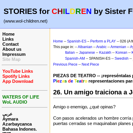
STORIES for
C
H
I
L
D
R
E
N
by Sister F
(www.wol-children.net)
Home
Links
Home
--
Spanish-ES
–
Perform a PLAY
-- 026 (A 
Contact
This page in: --
Albanian
--
Arabic
--
Armenian
--
A
About us
Italian
--
Japanese
--
Kazakh
--
Korean
--
Impressum
Spanish-AM
-- SPANISH-ES --
Swedish
--
Site Map
Previous Piece
--
Next Piece
YouTube Links
PIEZAS DE TEATRO -- ¡represéntalas p
Spotify Links
P
i
e
z
a
s
d
e
T
e
a
t
r
o
representaciones par
App Download
26. Un amigo traiciona a 
WATERS OF LIFE
WoL AUDIO
Amigo o enemigo, ¿qué opinas?
عربي
Con pasos acelerados un hombre corría po
Aymara
puertas cerradas se maquinaban planes pa
Azərbaycanca
Bahasa Indones.