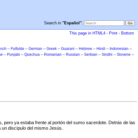
Search in
"Español"
:
This page in HTML4
-
Print
-
Bottom
ench
--
Fulfulde
--
German
--
Greek
--
Guarani
--
Hebrew
--
Hindi
--
Indonesian
--
se
--
Punjabi
--
Quechua
--
Romanian
--
Russian
--
Serbian
--
Sindhi
--
Slovene
--
 pero ya estaba frente al portón del sumo sacerdote. Detrás de las
a un discípulo del mismo Jesús.