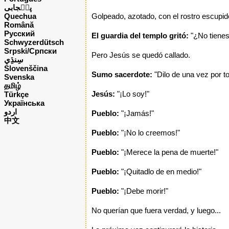
پن٘جابی
Quechua
Golpeado, azotado, con el rostro escupido
Română
Русский
El guardia del templo gritó:
"¿No tienes
Schwyzerdütsch
Srpski/Српски
Pero Jesús se quedó callado.
Slovenščina
Sumo sacerdote:
"Dilo de una vez por t
Svenska
தமிழ்
Jesús:
"¡Lo soy!"
Türkçe
Українська
اردو
Pueblo:
"¡Jamás!"
中文
Pueblo:
"¡No lo creemos!"
Pueblo:
"¡Merece la pena de muerte!"
Pueblo:
"¡Quitadlo de en medio!"
Pueblo:
"¡Debe morir!"
No querían que fuera verdad, y luego...