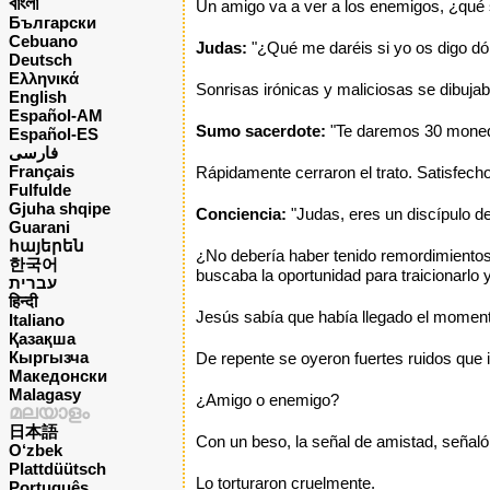
বাংলা
Un amigo va a ver a los enemigos, ¿qué 
Български
Cebuano
Judas:
"¿Qué me daréis si yo os digo dó
Deutsch
Ελληνικά
Sonrisas irónicas y maliciosas se dibujab
English
Español-AM
Sumo sacerdote:
"Te daremos 30 moneda
Español-ES
فارسی
Français
Rápidamente cerraron el trato. Satisfech
Fulfulde
Gjuha shqipe
Conciencia:
"Judas, eres un discípulo d
Guarani
հայերեն
¿No debería haber tenido remordimientos
한국어
buscaba la oportunidad para traicionarlo 
עברית
हिन्दी
Jesús sabía que había llegado el momento
Italiano
Қазақша
Кыргызча
De repente se oyeron fuertes ruidos que 
Македонски
Malagasy
¿Amigo o enemigo?
മലയാളം
日本語
Con un beso, la señal de amistad, señal
O‘zbek
Plattdüütsch
Lo torturaron cruelmente.
Português