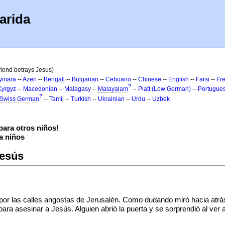
arida
friend betrays Jesus)
ymara
--
Azeri
--
Bengali
--
Bulgarian
--
Cebuano
--
Chinese
--
English
--
Farsi
--
Fr
?
Kyrgyz
--
Macedonian
--
Malagasy
--
Malayalam
--
Platt (Low German)
--
Portugue
?
Swiss German
--
Tamil
--
Turkish
--
Ukrainian
--
Urdu
--
Uzbek
ara otros niños!
a niños
Jesús
r las calles angostas de Jerusalén. Como dudando miró hacia atrás,
ra asesinar a Jesús. Alguien abrió la puerta y se sorprendió al ver 