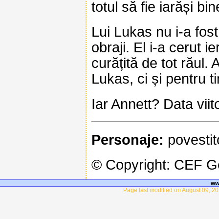
totul să fie iarăși bi
Lui Lukas nu i-a fos
obraji. El i-a cerut i
curățită de tot răul.
Lukas, ci și pentru ti
Iar Annett? Data vii
Personaje:
povestit
© Copyright: CEF 
ww
Page last modified on August 09, 20