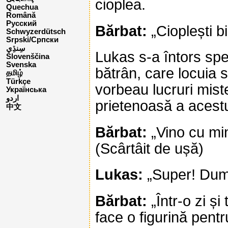
cioplea.
Quechua
Română
Русский
Bărbat:
„Cioplești bi
Schwyzerdütsch
Srpski/Српски
Lukas s-a întors spe
Slovenščina
Svenska
bătrân, care locuia 
தமிழ்
Türkçe
vorbeau lucruri mist
Українська
اردو
prietenoasă a acestu
中文
Bărbat:
„Vino cu min
(Scârtâit de ușă)
Lukas:
„Super! Dumn
Bărbat:
„Într-o zi și
face o figurină pentr