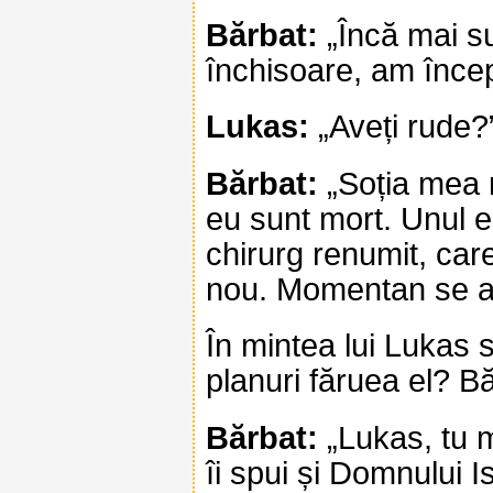
Bărbat:
„Încă mai su
închisoare, am încep
Lukas:
„Aveți rude?
Bărbat:
„Soția mea n
eu sunt mort. Unul es
chirurg renumit, car
nou. Momentan se afl
În mintea lui Lukas 
planuri făruea el? B
Bărbat:
„Lukas, tu mi
îi spui și Domnului I