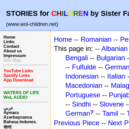
STORIES for
C
H
I
L
D
R
E
N
by Sister F
(www.wol-children.net)
Home
Home
--
Romanian
--
Pe
Links
Contact
This page in: --
Albanian
About us
Impressum
Bengali
--
Bulgarian
Site Map
--
Fulfulde
--
Germa
YouTube Links
Indonesian
--
Italian
Spotify Links
App Download
Macedonian
--
Mala
WATERS OF LIFE
Portuguese
--
Punjab
WoL AUDIO
--
Sindhi
--
Slovene
-
عربي
?
German
--
Tamil
--
Aymara
Azərbaycanca
Previous Piece
--
Next P
Bahasa Indones.
বাংলা