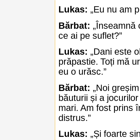
Lukas:
„Eu nu am pr
Bărbat:
„Înseamnă că
ce ai pe suflet?”
Lukas:
„Dani este ol
prăpastie. Toți mă u
eu o urăsc.”
Bărbat:
„Noi greșim 
băuturii și a jocuril
mari. Am fost prins 
distrus.”
Lukas:
„Și foarte si