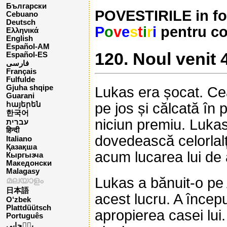
Български
POVESTIRILE in form
Cebuano
Deutsch
P
o
v
e
s
t
i
r
i
pentru co
Ελληνικά
English
Español-AM
120. Noul venit 
Español-ES
فارسی
Français
Fulfulde
Gjuha shqipe
Lukas era șocat. Ce
Guarani
pe jos și călcată în
հայերեն
한국어
niciun premiu. Lukas
עברית
हिन्दी
dovedească celorlalți
Italiano
Қазақша
acum lucarea lui de 
Кыргызча
Македонски
Malagasy
Lukas a bănuit-o pe
മലയാളം
日本語
acest lucru. A încep
O‘zbek
Plattdüütsch
apropierea casei lui
Português
پن٘جابی