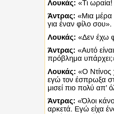
Λουκάς:
«Τι ωραία! 
Άντρας:
«Μια μέρα θ
για έναν φίλο σου».
Λουκάς:
«Δεν έχω φ
Άντρας:
«Αυτό είναι
πρόβλημα υπάρχει;
Λουκάς:
«Ο Ντίνος χ
εγώ τον έσπρωξα στ
μισεί πιο πολύ απ’ 
Άντρας:
«Όλοι κάνο
αρκετά. Εγώ είχα έν