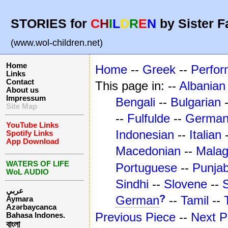
STORIES for
C
H
I
L
D
R
E
N
by Sister F
(www.wol-children.net)
Home
Home
--
Greek
--
Perfo
Links
Contact
This page in: --
Albanian
About us
Impressum
Bengali
--
Bulgarian
Site Map
--
Fulfulde
--
Germa
YouTube Links
Indonesian
--
Italian
Spotify Links
App Download
Macedonian
--
Mala
WATERS OF LIFE
Portuguese
--
Punjab
WoL AUDIO
Sindhi
--
Slovene
--
عربي
?
German
--
Tamil
--
Aymara
Azərbaycanca
Previous Piece
--
Next P
Bahasa Indones.
বাংলা