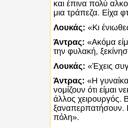
και έπινα πολύ αλκ
μια τράπεζα. Είχα φ
Λουκάς:
«Κι ένιωθε
Άντρας:
«Ακόμα είμ
την φυλακή, ξεκίνησ
Λουκάς:
«Έχεις συγ
Άντρας:
«Η γυναίκα 
νομίζουν ότι είμαι ν
άλλος χειρουργός.
ξαναπερπατήσουν. Κ
πόλη».