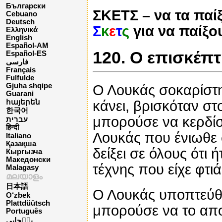
Български
ΣΚΕΤΣ – να τα παίξ
Cebuano
Deutsch
Σ
κ
ε
τ
ς
για να παίξο
Ελληνικά
English
Español-AM
120. Ο επισκέπτ
Español-ES
فارسی
Français
Fulfulde
Gjuha shqipe
Ο Λουκάς σοκαρίστη
Guarani
κάνει, βρισκόταν σ
հայերեն
한국어
μπορούσε να κερδίσ
עברית
हिन्दी
Λουκάς που ένιωθε 
Italiano
Қазақша
δείξει σε όλους ότι 
Кыргызча
Македонски
τέχνης που είχε φτιά
Malagasy
മലയാളം
日本語
Ο Λουκάς υποπτεύθηκ
O‘zbek
Plattdüütsch
μπορούσε να το απο
Português
پن٘جابی