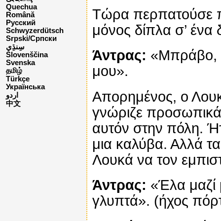
Quechua
Τώρα περπατούσε π
Română
Русский
μόνος δίπλα σ’ ένα 
Schwyzerdütsch
Srpski/Српски
Άντρας:
«Μπράβο, σ
Slovenščina
Svenska
μου».
தமிழ்
Türkçe
Українська
Απορημένος, ο Λουκά
اردو
中文
γνώριζε προσωπικά.
αυτόν στην πόλη. Ή
μια καλύβα. Αλλά τα
Λουκά να τον εμπιστ
Άντρας:
«Έλα μαζί μ
γλυπτά». (ήχος πόρ