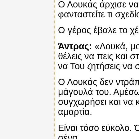
Ο Λουκάς άρχισε να 
φανταστείτε τι σχεδί
Ο γέρος έβαλε το χέ
Άντρας:
«Λουκά, μο
θέλεις να πεις και σ
να Του ζητήσεις να 
Ο Λουκάς δεν ντράπ
μάγουλά του. Αμέσως
συγχωρήσει και να 
αμαρτία.
Είναι τόσο εύκολο. 
σένα.