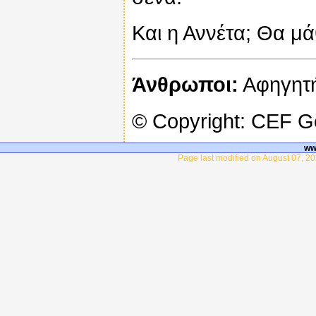
Και η Αννέτα; Θα μά
Άνθρωποι:
Αφηγητή
© Copyright: CEF 
ww
Page last modified on August 07, 20