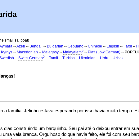
arida
he small sailboat)
Aymara
--
Azeri
--
Bengali
--
Bulgarian
--
Cebuano
--
Chinese
--
English
--
Farsi
--
F
?
-
Kyrgyz
--
Macedonian
--
Malagasy
--
Malayalam
--
Platt (Low German)
-- PORTU
?
Swedish
--
Swiss German
--
Tamil
--
Turkish
--
Ukrainian
--
Urdu
--
Uzbek
ianças!
om a família! Jefinho estava esperando por isso havia muito tempo. El
os dias construindo um barquinho. Seu pai até o deixou entrar em sua 
u uma vela branca. Orgulhoso do que havia feito, ele foi com seu bar