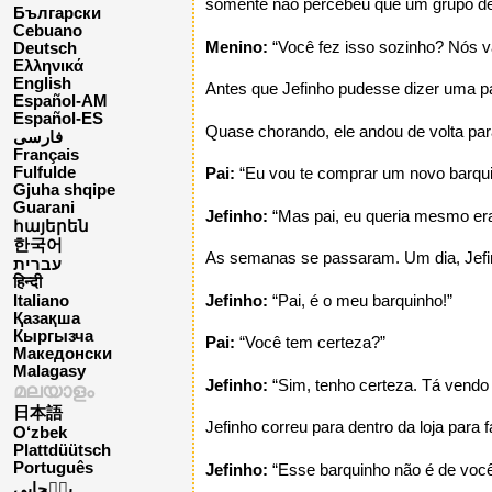
somente não percebeu que um grupo de
Български
Cebuano
Menino:
“Você fez isso sozinho? Nós v
Deutsch
Ελληνικά
English
Antes que Jefinho pudesse dizer uma pa
Español-AM
Español-ES
Quase chorando, ele andou de volta par
فارسی
Français
Fulfulde
Pai:
“Eu vou te comprar um novo barqui
Gjuha shqipe
Guarani
Jefinho:
“Mas pai, eu queria mesmo era
հայերեն
한국어
As semanas se passaram. Um dia, Jefinh
עברית
हिन्दी
Jefinho:
“Pai, é o meu barquinho!”
Italiano
Қазақша
Кыргызча
Pai:
“Você tem certeza?”
Македонски
Malagasy
Jefinho:
“Sim, tenho certeza. Tá vendo 
മലയാളം
日本語
Jefinho correu para dentro da loja para 
O‘zbek
Plattdüütsch
Português
Jefinho:
“Esse barquinho não é de você
پن٘جابی