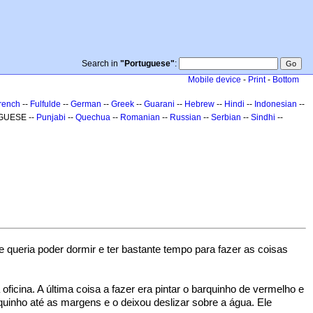
Search in
"Portuguese"
:
Mobile device
-
Print
-
Bottom
rench
--
Fulfulde
--
German
--
Greek
--
Guarani
--
Hebrew
--
Hindi
--
Indonesian
--
GUESE --
Punjabi
--
Quechua
--
Romanian
--
Russian
--
Serbian
--
Sindhi
--
e queria poder dormir e ter bastante tempo para fazer as coisas
oficina. A última coisa a fazer era pintar o barquinho de vermelho e
quinho até as margens e o deixou deslizar sobre a água. Ele