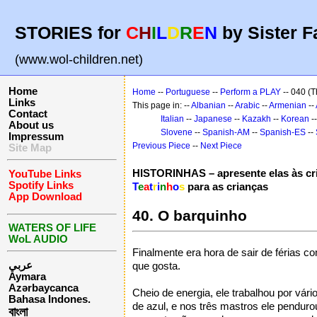
STORIES for
C
H
I
L
D
R
E
N
by Sister F
(www.wol-children.net)
Home
Home
--
Portuguese
--
Perform a PLAY
-- 040 (T
Links
This page in: --
Albanian
--
Arabic
--
Armenian
--
Contact
Italian
--
Japanese
--
Kazakh
--
Korean
-
About us
Slovene
--
Spanish-AM
--
Spanish-ES
--
Impressum
Previous Piece
--
Next Piece
Site Map
HISTORINHAS – apresente elas às cr
YouTube Links
Spotify Links
T
e
a
t
r
i
n
h
o
s
para as crianças
App Download
40. O barquinho
WATERS OF LIFE
WoL AUDIO
Finalmente era hora de sair de férias c
عربي
que gosta.
Aymara
Azərbaycanca
Cheio de energia, ele trabalhou por vári
Bahasa Indones.
de azul, e nos três mastros ele penduro
বাংলা