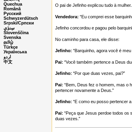
Quechua
O pai de Jefinho explicou tudo à mulher
Română
Русский
Vendedora:
“Eu comprei esse barquinh
Schwyzerdütsch
Srpski/Српски
Jefinho concordou e pagou pelo barquin
Slovenščina
Svenska
No caminho para casa, ele disse:
தமிழ்
Türkçe
Jefinho:
“Barquinho, agora você é meu d
Українська
اردو
中文
Pai:
“Você também pertence a Deus du
Jefinho:
“Por que duas vezes, pai?”
Pai:
“Bem, Deus fez o homem, mas o ho
pertencer novamente a Deus.”
Jefinho:
“E como eu posso pertencer a
Pai:
“Peça que Jesus perdoe todos os s
duas vezes.”