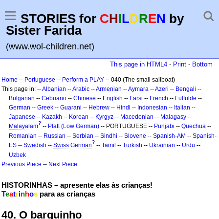
STORIES for
C
H
I
L
D
R
E
N
by
Sister Farida
(www.wol-children.net)
This page in HTML4
-
Print
-
Bottom
Home
--
Portuguese
--
Perform a PLAY
-- 040 (The small sailboat)
This page in: --
Albanian
--
Arabic
--
Armenian
--
Aymara
--
Azeri
--
Bengali
--
Bulgarian
--
Cebuano
--
Chinese
--
English
--
Farsi
--
French
--
Fulfulde
--
German
--
Greek
--
Guarani
--
Hebrew
--
Hindi
--
Indonesian
--
Italian
--
Japanese
--
Kazakh
--
Korean
--
Kyrgyz
--
Macedonian
--
Malagasy
--
?
Malayalam
--
Platt (Low German)
-- PORTUGUESE --
Punjabi
--
Quechua
--
Romanian
--
Russian
--
Serbian
--
Sindhi
--
Slovene
--
Spanish-AM
--
Spanish-
?
ES
--
Swedish
--
Swiss German
--
Tamil
--
Turkish
--
Ukrainian
--
Urdu
--
Uzbek
Previous Piece
--
Next Piece
HISTORINHAS – apresente elas às crianças!
T
e
a
t
r
i
n
h
o
s
para as crianças
40. O barquinho