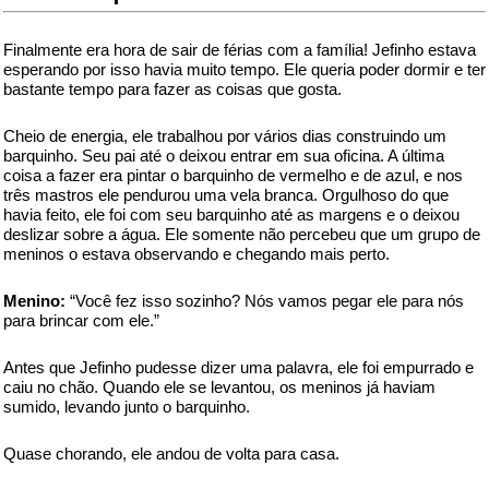
Finalmente era hora de sair de férias com a família! Jefinho estava
esperando por isso havia muito tempo. Ele queria poder dormir e ter
bastante tempo para fazer as coisas que gosta.
Cheio de energia, ele trabalhou por vários dias construindo um
barquinho. Seu pai até o deixou entrar em sua oficina. A última
coisa a fazer era pintar o barquinho de vermelho e de azul, e nos
três mastros ele pendurou uma vela branca. Orgulhoso do que
havia feito, ele foi com seu barquinho até as margens e o deixou
deslizar sobre a água. Ele somente não percebeu que um grupo de
meninos o estava observando e chegando mais perto.
Menino:
“Você fez isso sozinho? Nós vamos pegar ele para nós
para brincar com ele.”
Antes que Jefinho pudesse dizer uma palavra, ele foi empurrado e
caiu no chão. Quando ele se levantou, os meninos já haviam
sumido, levando junto o barquinho.
Quase chorando, ele andou de volta para casa.