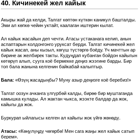
40. Кичинекей жел кайык
Акыры жай да келди, Талгат көптөн күткөн каникул башталды.
Эми ал көпкө чейин уктайт, каалаган иштерин кылат.
Ал кайык жасайын деп чечти. Атасы устаканага келип, анын
аспаптарын колдонгонго уруксат берди. Талгат кичинекей жел
кайык жасап, аны кызыл, көгүш түстөргө боёду. Үч мачттын ар
бирине ак желбирек такты. Кудуңдап кубанган бойдон кайыгын
көтөрүп алып, сууга коё бермекке деңиз жээгине барды. Бир
топ бала жанына келгенин байкабай калыптыр.
Бала:
«Өзүң жасадыңбы? Муну азыр деңизге коё беребиз!»
Талгат оозун ачканга үлгүрбөй калды, бирөө бир муштаганда
камышка кулады. Ал жактан чыкса, жээкте балдар да жок,
кайыгы да жок.
Буркурап ыйлагысы келген ал кайыгы жок үйгө жөнөдү.
Атасы:
«Көңүлүңдү чөгөрбө! Мен сага жаңы жел кайык сатып
берем».