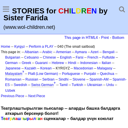
STORIES for
C
H
I
L
D
R
E
N
by
Sister Farida
(www.wol-children.net)
This page in HTML4
-
Print
-
Bottom
Home
--
Kyrgyz
--
Perform a PLAY
-- 040 (The small sailboat)
This page in: --
Albanian
--
Arabic
--
Armenian
--
Aymara
--
Azeri
--
Bengali
--
Bulgarian
--
Cebuano
--
Chinese
--
English
--
Farsi
--
French
--
Fulfulde
--
German
--
Greek
--
Guarani
--
Hebrew
--
Hindi
--
Indonesian
--
Italian
--
Japanese
--
Kazakh
--
Korean
-- KYRGYZ --
Macedonian
--
Malagasy
--
?
Malayalam
--
Platt (Low German)
--
Portuguese
--
Punjabi
--
Quechua
--
Romanian
--
Russian
--
Serbian
--
Sindhi
--
Slovene
--
Spanish-AM
--
Spanish-
?
ES
--
Swedish
--
Swiss German
--
Tamil
--
Turkish
--
Ukrainian
--
Urdu
--
Uzbek
Previous Piece
--
Next Piece
Театрлаштырылган пьесалар -- аларды башка балдарга
аткарып берсеңер болот!
Т
е
а
т
р
л
а
ш
т
ы
р
ы
л
г
а
н
сценкалар – балдар үчүн коюлат