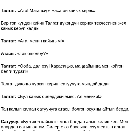
Талгат:
«Ата! Мага өзүм жасаган кайык керек».
Бир топ күндөн кийин Талгат дүкөндүн көрнөк текчесинен жел
кайык көрүп калды.
Талгат:
«Ата, менин кайыгым!»
Атасы:
«Так ошолбу?»
Талгат:
«Ооба, дал өзү! Карасаңыз, маңдайында мен койгон
белги турат!»
Талгат дүкөнгө чуркап кирип, сатуучуга мындай деди:
Талгат:
«Бул кайык силердики эмес. Ал меники!»
Таң калып калган сатуучуга атасы болгон окуяны айтып берди.
Сатуучу:
«Бул жел кайыкты мага балдар алып келишкен. Мен
алардан сатып алгам. Силерге өз баасына, өзүм сатып алган