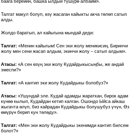
баага берейин, башка ылдый түшүрө албайм».
Талгат макул болуп, өзү жасаган кайыкты акча төлөп сатып
алды.
Жолдо баратып, ал кайыгына мындай деди:
Талгат:
«Менин кайыгым! Сен эки жолу меникисиң. Биринчи
жолу мен сени жасап алдым, экинчи жолу – сатып алдым».
Атасы:
«А сен өзүң эки жолу Кудайдыкысыңбы, же андай
эмеспи?»
Талгат:
«А кантип эки жолу Кудайдыкы болобуз?»
Атасы:
«Ушундай эле. Кудай адамды жараткан, бирок адам
күнөө кылып, Кудайдан кетип калган. Ошондо Ыйса айкаш
жыгачта өлүп, биз кайрадан Кудайдыкы болушубуз үчүн, Өз
өмүрүн берип кун төлөдү».
Талгат:
«Мен эки жолу Кудайдыкы экенимди кантип билсем
болот?»