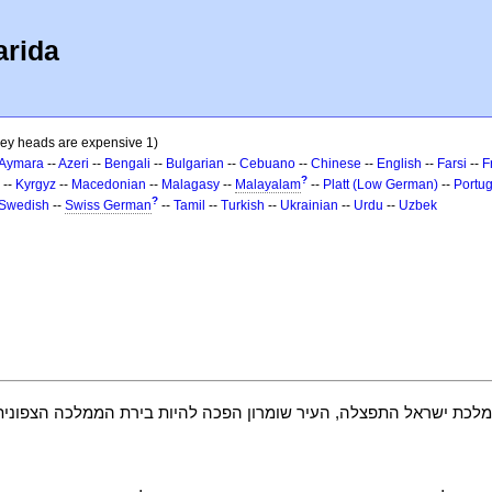
arida
ey heads are expensive 1)
Aymara
--
Azeri
--
Bengali
--
Bulgarian
--
Cebuano
--
Chinese
--
English
--
Farsi
--
F
?
--
Kyrgyz
--
Macedonian
--
Malagasy
--
Malayalam
--
Platt (Low German)
--
Portu
?
Swedish
--
Swiss German
--
Tamil
--
Turkish
--
Ukrainian
--
Urdu
--
Uzbek
ממלכת ישראל התפצלה, העיר שומרון הפכה להיות בירת הממלכה הצפונית