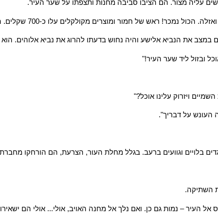
ים עליה מצור. הם הציבו סביבה מחנות ותצפתו על שער העיר.
אזלה. הכול נמכר! ראש של חמור ומוצרים מקולקלים עלו כ-007 שקלים. ה
במצב את הנביא אלישע והיה נחוש בדעתו להרוג את נביא אלוהים. הוא הל
ל ובזול ליד שער העיר!"
מיים ויזרוק עלינו אוכל?"
 העונש על דבריך".
ים בלויים וגוועים ברעב. בגלל מחלת העור, הצרעת, הם הורחקו מחברת 
ת השתיקה.
אל העיר – נמות גם כן. ואם נלך אל מחנה האויב, אולי... אולי הם ישאירו א