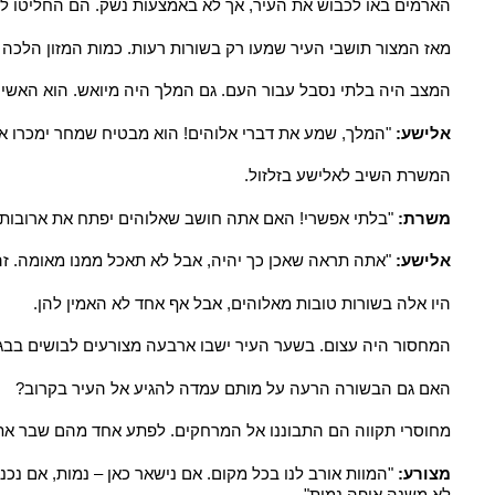
הארמים באו לכבוש את העיר, אך לא באמצעות נשק. הם החליטו לש
מאז המצור תושבי העיר שמעו רק בשורות רעות. כמות המזון הלכה ו
המצב היה בלתי נסבל עבור העם. גם המלך היה מיואש. הוא האשים 
אלישע:
"המלך, שמע את דברי אלוהים! הוא מבטיח שמחר ימכרו אוכ
המשרת השיב לאלישע בזלזול.
משרת:
"בלתי אפשרי! האם אתה חושב שאלוהים יפתח את ארובות הש
אלישע:
"אתה תראה שאכן כך יהיה, אבל לא תאכל ממנו מאומה. זה
היו אלה בשורות טובות מאלוהים, אבל אף אחד לא האמין להן.
המחסור היה עצום. בשער העיר ישבו ארבעה מצורעים לבושים בבגד
האם גם הבשורה הרעה על מותם עמדה להגיע אל העיר בקרוב?
מחוסרי תקווה הם התבוננו אל המרחקים. לפתע אחד מהם שבר א
מצורע:
"המוות אורב לנו בכל מקום. אם נישאר כאן – נמות, אם נכנס 
לא משנה איפה נמות".