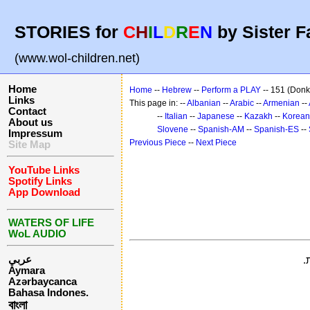
STORIES for
C
H
I
L
D
R
E
N
by Sister F
(www.wol-children.net)
Home
Home
--
Hebrew
--
Perform a PLAY
-- 151 (Donk
Links
This page in: --
Albanian
--
Arabic
--
Armenian
--
Contact
--
Italian
--
Japanese
--
Kazakh
--
Korean
About us
Slovene
--
Spanish-AM
--
Spanish-ES
--
Impressum
Previous Piece
--
Next Piece
Site Map
YouTube Links
Spotify Links
App Download
WATERS OF LIFE
WoL AUDIO
عربي
.
Aymara
Azərbaycanca
Bahasa Indones.
বাংলা