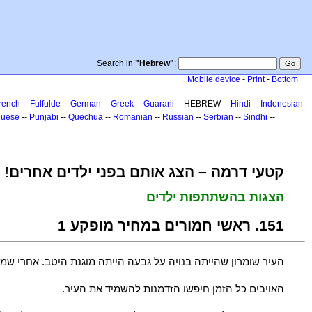
Search in
"Hebrew"
:
Mobile device
-
Print
-
Bottom
rench
--
Fulfulde
--
German
--
Greek
--
Guarani
-- HEBREW --
Hindi
--
Indonesian
guese
--
Punjabi
--
Quechua
--
Romanian
--
Russian
--
Serbian
--
Sindhi
--
קטעי דרמה – הצג אותם בפני ילדים אחרים
!
הצגות בהשתתפות ילדים
151. ראשי חמורים במחיר מופקע 1
העיר שומרון שהייתה בנויה על גבעה הייתה מוגנת היטב. אחרי ש
האויבים כל הזמן חיפשו הזדמנות להשמיד את העיר.