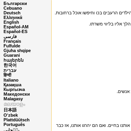
Български
Cebuano
ילדים הרעבים בכו וחיפשו אוכל ברחובות.
Deutsch
Ελληνικά
English
ך אליו בליווי משרתו.
Español-AM
Español-ES
فارسی
Français
Fulfulde
Gjuha shqipe
Guarani
հայերեն
한국어
עברית
हिन्दी
Italiano
Қазақша
Кыргызча
אנשים.
Македонски
Malagasy
മലയാളം
日本語
O‘zbek
Plattdüütsch
Português
ותנו בחיים. ואם הם יהרגו אותנו, אז כבר
پن٘جابی