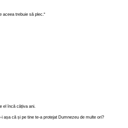
e aceea trebuie să plec.“
 el încă câțiva ani.
-i așa că și pe tine te-a protejat Dumnezeu de multe ori?