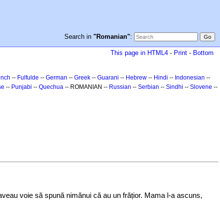
Search in
"Romanian"
:
This page in HTML4
-
Print
-
Bottom
ench
--
Fulfulde
--
German
--
Greek
--
Guarani
--
Hebrew
--
Hindi
--
Indonesian
--
se
--
Punjabi
--
Quechua
-- ROMANIAN --
Russian
--
Serbian
--
Sindhi
--
Slovene
--
u aveau voie să spună nimănui că au un frățior. Mama l-a ascuns,