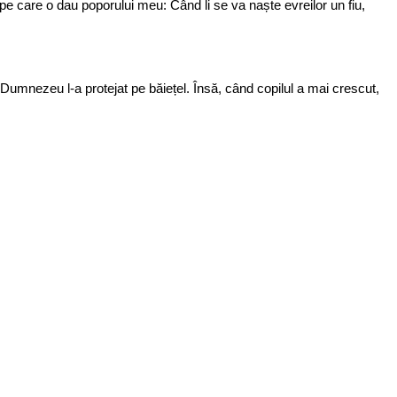
 care o dau poporului meu: Când li se va naște evreilor un fiu,
 Dumnezeu l-a protejat pe băiețel. Însă, când copilul a mai crescut,