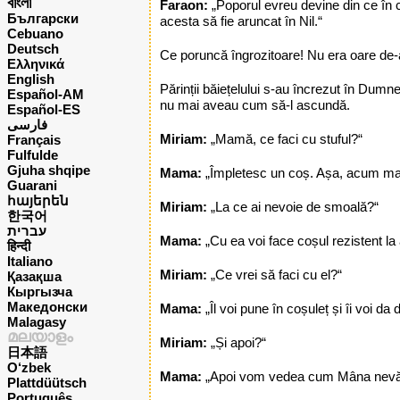
বাংলা
Faraon:
„Poporul evreu devine din ce în 
Български
acesta să fie aruncat în Nil.“
Cebuano
Deutsch
Ce poruncă îngrozitoare! Nu era oare de-aj
Ελληνικά
English
Părinții băiețelului s-au încrezut în Dumn
Español-AM
nu mai aveau cum să-l ascundă.
Español-ES
فارسی
Miriam:
„Mamă, ce faci cu stuful?“
Français
Fulfulde
Gjuha shqipe
Mama:
„Împletesc un coș. Așa, acum mai 
Guarani
հայերեն
Miriam:
„La ce ai nevoie de smoală?“
한국어
עברית
Mama:
„Cu ea voi face coșul rezistent la 
हिन्दी
Italiano
Miriam:
„Ce vrei să faci cu el?“
Қазақша
Кыргызча
Македонски
Mama:
„Îl voi pune în coșuleț și îi voi da
Malagasy
മലയാളം
Miriam:
„Și apoi?“
日本語
O‘zbek
Mama:
„Apoi vom vedea cum Mâna nevăzu
Plattdüütsch
Português