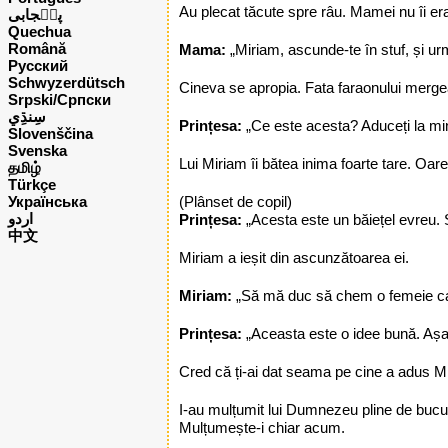
Au plecat tăcute spre râu. Mamei nu îi er
پن٘جابی
Quechua
Română
Mama:
„Miriam, ascunde-te în stuf, și u
Русский
Schwyzerdütsch
Cineva se apropia. Fata faraonului mergea 
Srpski/Српски
Prințesa:
„Ce este acesta? Aduceți la mi
Slovenščina
Svenska
Lui Miriam îi bătea inima foarte tare. Oare 
தமிழ்
Türkçe
Українська
(Plânset de copil)
اردو
Prințesa:
„Acesta este un băiețel evreu. S
中文
Miriam a ieșit din ascunzătoarea ei.
Miriam:
„Să mă duc să chem o femeie car
Prințesa:
„Aceasta este o idee bună. Așa 
Cred că ți-ai dat seama pe cine a adus Mir
I-au mulțumit lui Dumnezeu pline de bucur
Mulțumește-i chiar acum.