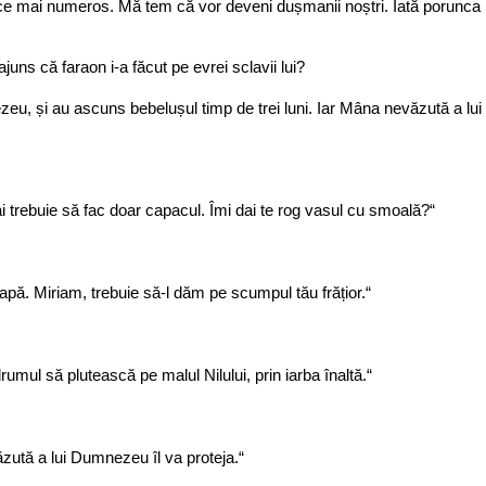
ce mai numeros. Mă tem că vor deveni dușmanii noștri. Iată porunca pe
uns că faraon i-a făcut pe evrei sclavii lui?
ezeu, și au ascuns bebelușul timp de trei luni. Iar Mâna nevăzută a lui
trebuie să fac doar capacul. Îmi dai te rog vasul cu smoală?“
apă. Miriam, trebuie să-l dăm pe scumpul tău frățior.“
 drumul să plutească pe malul Nilului, prin iarba înaltă.“
tă a lui Dumnezeu îl va proteja.“