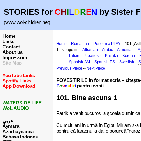
STORIES for
C
H
I
L
D
R
E
N
by Sister F
(www.wol-children.net)
Home
Links
Home
--
Romanian
--
Perform a PLAY
-- 101 (Wel
Contact
This page in: --
Albanian
--
Arabic
--
Armenian
--
A
About us
Italian
--
Japanese
--
Kazakh
--
Korean
--
Impressum
Spanish-AM
--
Spanish-ES
--
Swedish
--
S
Site Map
Previous Piece
--
Next Piece
YouTube Links
POVESTIRILE in format scris – citește-l
Spotify Links
P
o
v
e
s
t
i
r
i
pentru copii
App Download
101. Bine ascuns 1
WATERS OF LIFE
WoL AUDIO
Patrik a venit bucuros la școala duminica
عربي
Cu mulți ani în urmă în Egipt, Miriam s-a
Aymara
pentru că faraonul a dat o poruncă îngrozi
Azərbaycanca
Bahasa Indones.