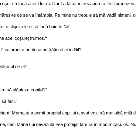
a ușor să facă acest lucru. Dar l-a făcut încrezându-se în Dumnezeu.
rmăreș-te ce se va întâmpla. Pe mine nu trebuie să mă vadă nimeni, d
cu slujnicele ei să facă baie în Nil.
ne acel coșuleț frumos.“
îl va arunca prințesa pe frățiorul ei în Nil?
ăracul de el!“
e să alăpteze copilul?“
să faci.“
iam. Mama și-a primit propriul copil și a avut voie să mai aibă grijă de
ie, căci Mâna Lui nevăzută le-a protejat familia în mod miraculos. Nu