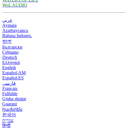
WoL AUDIO
عربي
Aymara
Azərbaycanca
Bahasa Indones.
বাংলা
Български
Cebuano
Deutsch
Ελληνικά
English
Español-AM
Español-ES
فارسی
Français
Fulfulde
Gjuha shqipe
Guarani
հայերեն
한국어
עברית
हिन्दी