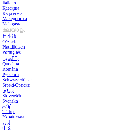
Italiano
Қазақша
Кыргызча
Македонски
Malagasy
മലയാളം
日本語
O‘zbek
Plattdüütsch
Português
پن٘جابی
Quechua
Română
Русский
Schwyzerdütsch
Srpski/Српски
Slovenščina
Svenska
தமிழ்
Türkçe
Українська
اردو
中文