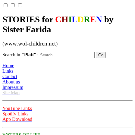
STORIES for
C
H
I
L
D
R
E
N
by
Sister Farida
(www.wol-children.net)
Search in
"Platt"
:
Home
Links
Contact
About us
Impressum
Site Map
YouTube Links
Spotify Links
App Download
WATERS OF LIFE