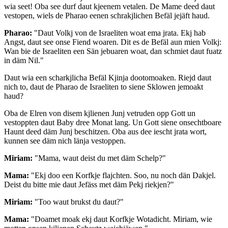
wia seet! Oba see durf daut kjeenem vetalen. De Mame deed daut
vestopen, wiels de Pharao eenen schrakjlichen Befäl jejäft haud.
Pharao:
"Daut Volkj von de Israeliten woat ema jrata. Ekj hab
Angst, daut see onse Fiend woaren. Dit es de Befäl aun mien Volkj:
Wan bie de Israeliten een Sän jebuaren woat, dan schmiet daut fuatz
in däm Nil."
Daut wia een scharkjlicha Befäl Kjinja dootomoaken. Riejd daut
nich to, daut de Pharao de Israeliten to siene Sklowen jemoakt
haud?
Oba de Elren von disem kjlienen Junj vetruden opp Gott un
vestoppten daut Baby dree Monat lang. Un Gott siene onsechtboare
Haunt deed däm Junj beschitzen. Oba aus dee iescht jrata wort,
kunnen see däm nich länja vestoppen.
Miriam:
"Mama, waut deist du met däm Schelp?"
Mama:
"Ekj doo een Korfkje flajchten. Soo, nu noch dän Dakjel.
Deist du bitte mie daut Jefäss met däm Pekj riekjen?"
Miriam:
"Too waut brukst du daut?"
Mama:
"Doamet moak ekj daut Korfkje Wotadicht. Miriam, wie