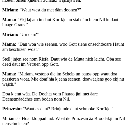
motten onsen kjlienen Schautz wajchjäwen."
Miriam:
"Waut west du met däm doonen?"
Mama:
"Ekj laj am in daut Korfkje un stal däm biem Nil in daut
huage Graus."
Miriam:
"Un dan?"
Mama:
"Dan woa wie seenen, woo Gott siene onsechtboare Haunt
am beschizen woat."
Stell jinjen see nom Riefa. Daut wia de Mutta nich leicht. Oba see
deed daut im Vetruen opp Gott.
Mama:
"Miriam, vestopp die im Schelp un pauss opp waut doa
passieren woat. Mie doaf hia kjeena seenen, doawäajens goo ekj nu
wajch."
Doa kjemt wäa. De Dochta vom Pharao jinj met äare
Deenstmäadches tom boden nom Nil.
Prinzesin:
"Waut es daut? Brinjt mie daut schmoke Korfkje."
Miriam äa Hoat kloppad lud. Woat de Prinzesin äa Broodakji im Nil
nenschmieten?