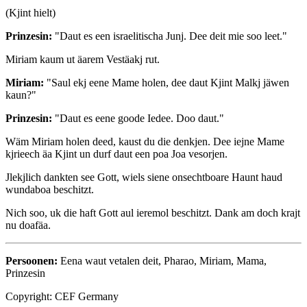
(Kjint hielt)
Prinzesin:
"Daut es een israelitischa Junj. Dee deit mie soo leet."
Miriam kaum ut äarem Vestäakj rut.
Miriam:
"Saul ekj eene Mame holen, dee daut Kjint Malkj jäwen
kaun?"
Prinzesin:
"Daut es eene goode Iedee. Doo daut."
Wäm Miriam holen deed, kaust du die denkjen. Dee iejne Mame
kjrieech äa Kjint un durf daut een poa Joa vesorjen.
Jlekjlich dankten see Gott, wiels siene onsechtboare Haunt haud
wundaboa beschitzt.
Nich soo, uk die haft Gott aul ieremol beschitzt. Dank am doch krajt
nu doafäa.
Persoonen:
Eena waut vetalen deit, Pharao, Miriam, Mama,
Prinzesin
Copyright: CEF Germany