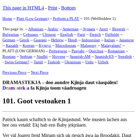
This page in HTML4
-
Print
-
Bottom
Home
--
Platt (Low German)
--
Perform a PLAY
-- 101 (Wellhidden 1)
This page in: --
Albanian
--
Arabic
--
Armenian
--
Aymara
--
Azeri
--
Bengali
--
Bulgarian
--
Cebuano
--
Chinese
--
English
--
Farsi
--
French
--
Fulfulde
--
German
--
Greek
--
Guarani
--
Hebrew
--
Hindi
--
Indonesian
--
Italian
--
Japanese
--
Kazakh
--
Korean
--
Kyrgyz
--
Macedonian
--
Malagasy
--
Malayalam
?
--
PLATT (LOW GERMAN) --
Portuguese
--
Punjabi
--
Quechua
--
Romanian
--
Russian
--
Serbian
--
Sindhi
--
Slovene
--
Spanish-AM
--
Spanish-ES
--
Swedish
-
-
Swiss German
?
--
Tamil
--
Turkish
--
Ukrainian
--
Urdu
--
Uzbek
Previous Piece
--
Next Piece
DRAMASTEKJA – doo aundre Kjinja daut väaspälen!
D
r
a
m
a
s
t
e
k
j
a
fa Kjinja toom väadroagen
101. Goot vestoaken 1
Patrick kaum schaftich to de Kjinjastund. Wie musten lachen aus
hee ons vetald: Ekj hab een Baby jekjräaen.
Ver väl Joaren freid Mirjam sich uk riesich äwa äa Broodakji. Daut