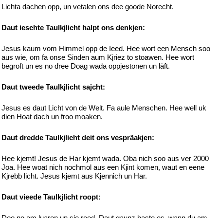
Lichta dachen opp, un vetalen ons dee goode Norecht.
Daut ieschte Taulkjlicht halpt ons denkjen:
Jesus kaum vom Himmel opp de Ieed. Hee wort een Mensch soo
aus wie, om fa onse Sinden aum Kjriez to stoawen. Hee wort
begroft un es no dree Doag wada oppjestonen un läft.
Daut tweede Taulkjlicht sajcht:
Jesus es daut Licht von de Welt. Fa aule Menschen. Hee well uk
dien Hoat dach un froo moaken.
Daut dredde Taulkjlicht deit ons vespräakjen:
Hee kjemt! Jesus de Har kjemt wada. Oba nich soo aus ver 2000
Joa. Hee woat nich nochmol aus een Kjint komen, waut en eene
Kjrebb licht. Jesus kjemt aus Kjennich un Har.
Daut vieede Taulkjlicht roopt:
Doo no am luaren un sie reed. Daut gaunz baste es, wann du am