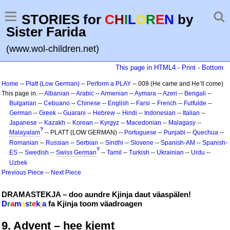
STORIES for
C
H
I
L
D
R
E
N
by
Sister Farida
(www.wol-children.net)
This page in HTML4
-
Print
-
Bottom
Home
--
Platt (Low German)
--
Perform a PLAY
-- 009 (He came and He’ll come)
This page in: --
Albanian
--
Arabic
--
Armenian
--
Aymara
--
Azeri
--
Bengali
--
Bulgarian
--
Cebuano
--
Chinese
--
English
--
Farsi
--
French
--
Fulfulde
--
German
--
Greek
--
Guarani
--
Hebrew
--
Hindi
--
Indonesian
--
Italian
--
Japanese
--
Kazakh
--
Korean
--
Kyrgyz
--
Macedonian
--
Malagasy
--
?
Malayalam
-- PLATT (LOW GERMAN) --
Portuguese
--
Punjabi
--
Quechua
--
Romanian
--
Russian
--
Serbian
--
Sindhi
--
Slovene
--
Spanish-AM
--
Spanish-
?
ES
--
Swedish
--
Swiss German
--
Tamil
--
Turkish
--
Ukrainian
--
Urdu
--
Uzbek
Previous Piece
--
Next Piece
DRAMASTEKJA – doo aundre Kjinja daut väaspälen!
D
r
a
m
a
s
t
e
k
j
a
fa Kjinja toom väadroagen
9. Advent – hee kjemt