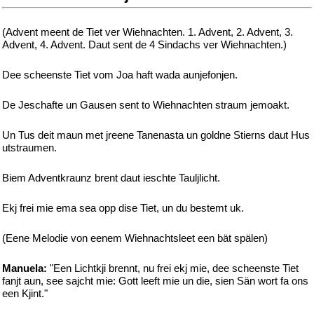
(Advent meent de Tiet ver Wiehnachten. 1. Advent, 2. Advent, 3.
Advent, 4. Advent. Daut sent de 4 Sindachs ver Wiehnachten.)
Dee scheenste Tiet vom Joa haft wada aunjefonjen.
De Jeschafte un Gausen sent to Wiehnachten straum jemoakt.
Un Tus deit maun met jreene Tanenasta un goldne Stierns daut Hus
utstraumen.
Biem Adventkraunz brent daut ieschte Tauljlicht.
Ekj frei mie ema sea opp dise Tiet, un du bestemt uk.
(Eene Melodie von eenem Wiehnachtsleet een bät spälen)
Manuela:
"Een Lichtkji brennt, nu frei ekj mie, dee scheenste Tiet
fanjt aun, see sajcht mie: Gott leeft mie un die, sien Sän wort fa ons
een Kjint."