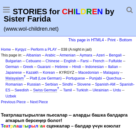
STORIES for
C
H
I
L
D
R
E
N
by
Sister Farida
(www.wol-children.net)
This page in HTML4
-
Print
-
Bottom
Home
--
Kyrgyz
--
Perform a PLAY
-- 038 (A night in jail)
This page in: --
Albanian
--
Arabic
--
Armenian
--
Aymara
--
Azeri
--
Bengali
--
Bulgarian
--
Cebuano
--
Chinese
--
English
--
Farsi
--
French
--
Fulfulde
--
German
--
Greek
--
Guarani
--
Hebrew
--
Hindi
--
Indonesian
--
Italian
--
Japanese
--
Kazakh
--
Korean
-- KYRGYZ --
Macedonian
--
Malagasy
--
?
Malayalam
--
Platt (Low German)
--
Portuguese
--
Punjabi
--
Quechua
--
Romanian
--
Russian
--
Serbian
--
Sindhi
--
Slovene
--
Spanish-AM
--
Spanish-
?
ES
--
Swedish
--
Swiss German
--
Tamil
--
Turkish
--
Ukrainian
--
Urdu
--
Uzbek
Previous Piece
--
Next Piece
Театрлаштырылган пьесалар -- аларды башка балдарга
аткарып берсеңер болот!
Т
е
а
т
р
л
а
ш
т
ы
р
ы
л
г
а
н
сценкалар – балдар үчүн коюлат