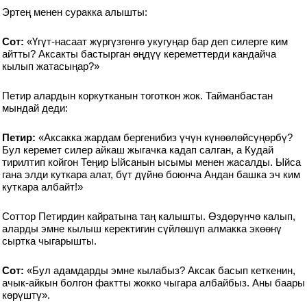
Эртең менен суракка алышты:
Сот:
«Үгүт-насаат жүргүзгөнгө укугуңар бар деп силерге ким
айтты? Аксакты бастырган өңдүү кереметтерди кандайча
кылып жатасыңар?»
Петир алардын коркутканын тоготкон жок. Тайманбастан
мындай деди:
Петир:
«Аксакка жардам бергенибиз үчүн күнөөлөйсүңөрбү?
Бул керемет силер айкаш жыгачка кадап салган, а Кудай
тирилтип койгон Теңир Ыйсанын ысымы менен жасалды. Ыйса
гана элди куткара алат, бүт дүйнө боюнча Андан башка эч ким
куткара албайт!»
Соттор Петирдин кайратына таң калышты. Өздөрүнчө калып,
аларды эмне кылыш керектигин сүйлөшүп алмакка экөөнү
сыртка чыгарышты.
Сот:
«Бул адамдарды эмне кылабыз? Аксак басып кеткенин,
ачык-айкын болгон фактты жокко чыгара албайбыз. Аны баары
көрүштү».