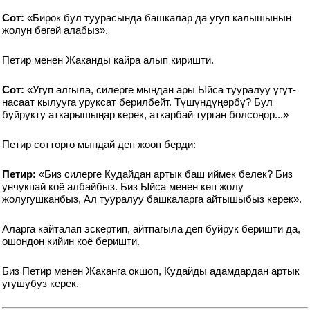
Сот:
«Бирок бул туурасында башкалар да угуп калышынын
жолун бөгөй алабыз».
Петир менен Жаканды кайра алып киришти.
Сот:
«Угуп алгыла, силерге мындан ары Ыйса тууралуу үгүт-
насаат кылууга уруксат берилбейт. Түшүндүңөрбү? Бул
буйрукту аткарышыңар керек, аткарбай турган болсоңор...»
Петир сотторго мындай деп жооп берди:
Петир:
«Биз силерге Кудайдан артык баш иймек белек? Биз
унчукпай коё албайбыз. Биз Ыйса менен көп жолу
жолугушканбыз, Ал тууралуу башкаларга айтышыбыз керек».
Аларга кайталап эскертип, айтпагыла деп буйрук беришти да,
ошондон кийин коё беришти.
Биз Петир менен Жаканга окшоп, Кудайды адамдардан артык
угушубуз керек.