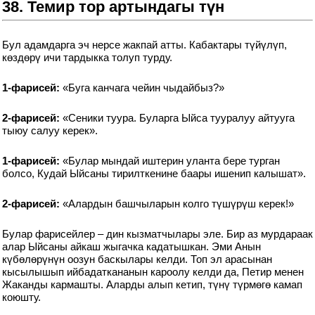
38. Темир тор артындагы түн
Бул адамдарга эч нерсе жакпай атты. Кабактары түйүлүп,
көздөрү ичи тардыкка толуп турду.
1-фарисей:
«Буга канчага чейин чыдайбыз?»
2-фарисей:
«Сеники туура. Буларга Ыйса тууралуу айтууга
тыюу салуу керек».
1-фарисей:
«Булар мындай иштерин уланта бере турган
болсо, Кудай Ыйсаны тирилткенине баары ишенип калышат».
2-фарисей:
«Алардын башчыларын колго түшүрүш керек!»
Булар фарисейлер – дин кызматчылары эле. Бир аз мурдараак
алар Ыйсаны айкаш жыгачка кадатышкан. Эми Анын
күбөлөрүнүн оозун баскылары келди. Топ эл арасынан
кысылышып ийбадаткананын кароолу келди да, Петир менен
Жаканды кармашты. Аларды алып кетип, түнү түрмөгө камап
коюшту.