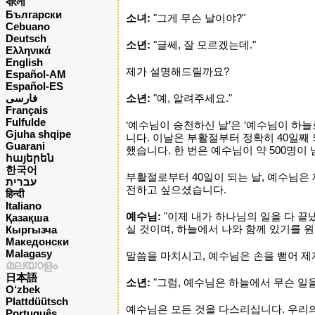
বাংলা
Български
소녀:
"그게 무슨 날이야?"
Cebuano
Deutsch
소년:
"글쎄, 잘 모르겠는데."
Ελληνικά
English
제가 설명해드릴까요?
Español-AM
Español-ES
فارسی
소년:
"예, 알려주세요."
Français
Fulfulde
‘예수님이 승천하신 날’은 ‘예수님이 하
Gjuha shqipe
니다. 이날은 부활절부터 정확히 40일째 
Guarani
했습니다. 한 번은 예수님이 약 500명이
հայերեն
한국어
부활절로부터 40일이 되는 날, 예수님은
עברית
전하고 싶으셨습니다.
हिन्दी
Italiano
예수님:
"이제 내가 하나님의 일을 다 끝
Қазақша
실 것이며, 하늘에서 나와 함께 있기를 
Кыргызча
Македонски
Malagasy
말씀을 마치시고, 예수님은 손을 뻗어 제
മലയാളം
日本語
소년:
"그럼, 예수님은 하늘에서 무슨 일을
O‘zbek
Plattdüütsch
예수님은 모든 것을 다스리십니다. 우리
Português