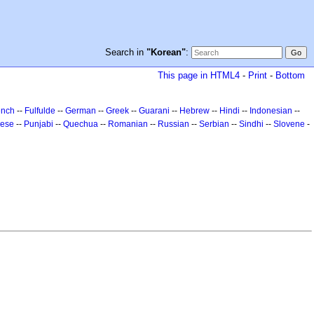
Search in
"Korean"
:
This page in HTML4
-
Print
-
Bottom
ench
--
Fulfulde
--
German
--
Greek
--
Guarani
--
Hebrew
--
Hindi
--
Indonesian
--
uese
--
Punjabi
--
Quechua
--
Romanian
--
Russian
--
Serbian
--
Sindhi
--
Slovene
-