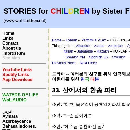
STORIES for
C
H
I
L
D
R
E
N
by Sister F
(www.wol-children.net)
Home
Links
Home
--
Korean
--
Perform a PLAY
-- 033 (Farewe
Contact
This page in: --
Albanian
--
Arabic
--
Armenian
--
A
About us
Italian
--
Japanese
--
Kazakh
-- KOREAN -
Impressum
-
Spanish-AM
--
Spanish-ES
--
Swedish
--
Site Map
Previous Piece
--
Next Piece
YouTube Links
드라마 -- 여러분의 친구를 위해 연극해
Spotify Links
어린이를 위한
연
극
대
본
App Download
33. 산에서의 환송 파티
WATERS OF LIFE
WoL AUDIO
소년:
"야호! 목요일이 공휴일이라서 학교 
عربي
소녀:
"무슨 날이야?"
Aymara
Azərbaycanca
Bahasa Indones.
소년:
"예수님 승천하신 날."