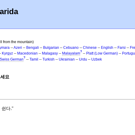
arida
ll from the mountain)
ymara
--
Azeri
--
Bengali
--
Bulgarian
--
Cebuano
--
Chinese
--
English
--
Farsi
--
Fr
?
-
Kyrgyz
--
Macedonian
--
Malagasy
--
Malayalam
--
Platt (Low German)
--
Portug
?
Swiss German
--
Tamil
--
Turkish
--
Ukrainian
--
Urdu
--
Uzbek
보세요
쉰다."