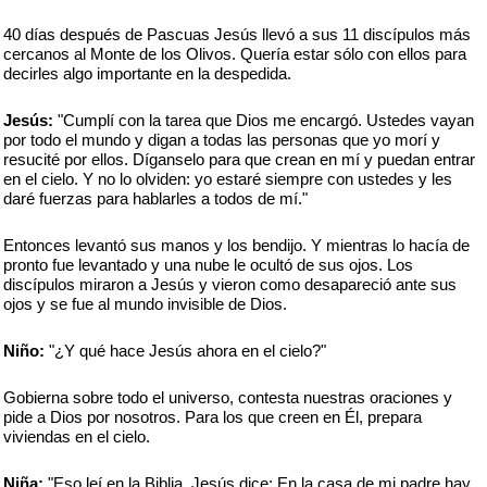
40 días después de Pascuas Jesús llevó a sus 11 discípulos más
cercanos al Monte de los Olivos. Quería estar sólo con ellos para
decirles algo importante en la despedida.
Jesús:
"Cumplí con la tarea que Dios me encargó. Ustedes vayan
por todo el mundo y digan a todas las personas que yo morí y
resucité por ellos. Díganselo para que crean en mí y puedan entrar
en el cielo. Y no lo olviden: yo estaré siempre con ustedes y les
daré fuerzas para hablarles a todos de mí."
Entonces levantó sus manos y los bendijo. Y mientras lo hacía de
pronto fue levantado y una nube le ocultó de sus ojos. Los
discípulos miraron a Jesús y vieron como desapareció ante sus
ojos y se fue al mundo invisible de Dios.
Niño:
"¿Y qué hace Jesús ahora en el cielo?"
Gobierna sobre todo el universo, contesta nuestras oraciones y
pide a Dios por nosotros. Para los que creen en Él, prepara
viviendas en el cielo.
Niña:
"Eso leí en la Biblia. Jesús dice: En la casa de mi padre hay