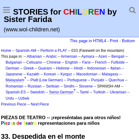
STORIES for
C
H
I
L
D
R
E
N
by
Sister Farida
(www.wol-children.net)
This page in HTML4
-
Print
-
Bottom
Home
--
Spanish-AM
–
Perform a PLAY
-- 033 (Farewell on the mountain)
This page in: --
Albanian
--
Arabic
--
Armenian
--
Aymara
--
Azeri
--
Bengali
--
Bulgarian
--
Cebuano
--
Chinese
--
English
--
Farsi
--
French
--
Fulfulde
--
German
--
Greek
--
Guarani
--
Hebrew
--
Hindi
--
Indonesian
--
Italian
--
Japanese
--
Kazakh
--
Korean
--
Kyrgyz
--
Macedonian
--
Malagasy
--
?
Malayalam
--
Platt (Low German)
--
Portuguese
--
Punjabi
--
Quechua
--
Romanian
--
Russian
--
Serbian
--
Sindhi
--
Slovene
-- SPANISH-AM --
?
Spanish-ES
--
Swedish
--
Swiss German
--
Tamil
--
Turkish
--
Ukrainian
--
Urdu
--
Uzbek
Previous Piece
--
Next Piece
PIEZAS DE TEATRO -- ¡represéntalas para otros niños!
P
i
e
z
a
s
d
e
T
e
a
t
r
o
representaciones para niños
33. Despedida en el monte