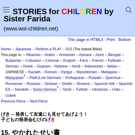
STORIES for
C
H
I
L
D
R
E
N
by
Sister Farida
(www.wol-children.net)
This page in HTML4
-
Print
-
Bottom
Home
--
Japanese
--
Perform a PLAY
-- 015 (The baked Bible)
This page in: --
Albanian
--
Arabic
--
Armenian
--
Aymara
--
Azeri
--
Bengali
--
Bulgarian
--
Cebuano
--
Chinese
--
English
--
Farsi
--
French
--
Fulfulde
--
German
--
Greek
--
Guarani
--
Hebrew
--
Hindi
--
Indonesian
--
Italian
--
JAPANESE --
Kazakh
--
Korean
--
Kyrgyz
--
Macedonian
--
Malagasy
--
?
Malayalam
--
Platt (Low German)
--
Portuguese
--
Punjabi
--
Quechua
--
Romanian
--
Russian
--
Serbian
--
Sindhi
--
Slovene
--
Spanish-AM
--
Spanish-
?
ES
--
Swedish
--
Swiss German
--
Tamil
--
Turkish
--
Ukrainian
--
Urdu
--
Uzbek
Previous Piece
--
Next Piece
げき -- 発表して友達にも見せてあげよう！
子どもの発表会むけの
げ
き
15. やかれたせい書