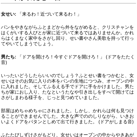
女せい:
「来るわ！近づいて来るわ！」
パンをやきながらふとまどから外をながめると、クリスチャンを
はくがいする人びとが家に近づいて来るではありませんか。かれ
らはくまなく家中をさがし回り、せい書やさん美歌を持って行っ
てやいてしまうでしょう。
男たち:
「ドアを開けろ！今すぐドアを開けろ！」 (ドアをたたく
音)
いったいどうしたらいいのでしょう？ふとせい書をつかむと、女
せいはそのお気に入りの本をパンの生地につつみ、オーブンの中
に入れました。そしてふるえる手でドアに手をかけました。男た
ちが家におし入り、たなというたなや引き出しをすべて開けては
さがしまわる様子を、じっと見つめていました。
部屋はめちゃめちゃにされました。しかし、かれらは何も見つけ
ることができませんでした。大きな声でののしりながら、いきお
いよくドアをバタンとしめて出て行きました。 (ドアがしまる音)
ふたたびしずけさがもどり、女せいはオーブンの中からやきあが