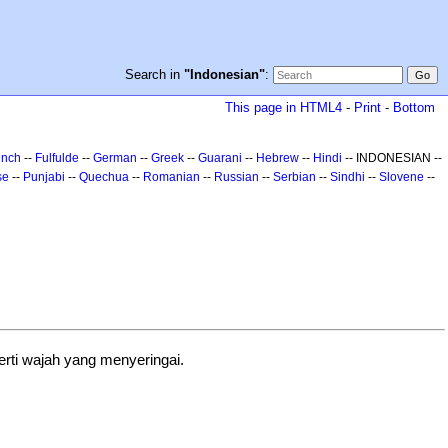
Search in
"Indonesian"
:
This page in HTML4
-
Print
-
Bottom
ench
--
Fulfulde
--
German
--
Greek
--
Guarani
--
Hebrew
--
Hindi
-- INDONESIAN --
se
--
Punjabi
--
Quechua
--
Romanian
--
Russian
--
Serbian
--
Sindhi
--
Slovene
--
rti wajah yang menyeringai.