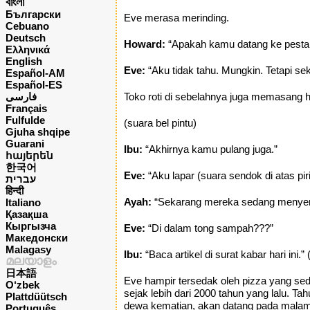
বাংলা
Български
Eve merasa merinding.
Cebuano
Deutsch
Howard:
“Apakah kamu datang ke pesta 
Ελληνικά
English
Eve:
“Aku tidak tahu. Mungkin. Tetapi se
Español-AM
Español-ES
فارسی
Toko roti di sebelahnya juga memasang h
Français
Fulfulde
(suara bel pintu)
Gjuha shqipe
Guarani
Ibu:
“Akhirnya kamu pulang juga.”
հայերեն
한국어
Eve:
“Aku lapar (suara sendok di atas pir
עברית
हिन्दी
Ayah:
“Sekarang mereka sedang menyeri
Italiano
Қазақша
Кыргызча
Eve:
“Di dalam tong sampah???”
Македонски
Malagasy
Ibu:
“Baca artikel di surat kabar hari ini.
മലയാളം
日本語
Eve hampir tersedak oleh pizza yang sed
O‘zbek
sejak lebih dari 2000 tahun yang lalu. 
Plattdüütsch
dewa kematian, akan datang pada malam 
Português