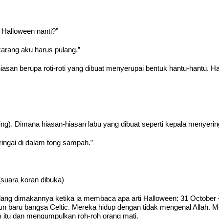
Halloween nanti?”
karang aku harus pulang.”
iasan berupa roti-roti yang dibuat menyerupai bentuk hantu-hantu.
ing). Dimana hiasan-hiasan labu yang dibuat seperti kepala menyeringa
ngai di dalam tong sampah.”
” (suara koran dibuka)
ang dimakannya ketika ia membaca apa arti Halloween: 31 October – p
Tahun baru bangsa Celtic. Mereka hidup dengan tidak mengenal Alla
itu dan mengumpulkan roh-roh orang mati.