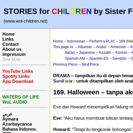
STORIES for
C
H
I
L
D
R
E
N
by Sister F
(www.wol-children.net)
Home
Links
Home
--
Indonesian
--
Perform a PLAY
-- 169 (Ha
Contact
This page in: --
Albanian
--
Arabic
--
Armenian
--
A
About us
Italian
--
Japanese
--
Kazakh
--
Korean
--
Impressum
Spanish-AM
--
Spanish-ES
--
Swedish
--
S
Site Map
Previous Piece
--
Next Piece
YouTube Links
DRAMA -- tampilkan itu di depan tem
Spotify Links
S
a
n
d
i
w
a
r
a
untuk ditampilkan oleh ana
App Download
169. Halloween – tanpa ak
WATERS OF LIFE
WoL AUDIO
Eve dan Howard menempelkan hidung merek
عربي
Eve:
“Aku harus membuat tulisan tentang 
Aymara
Azərbaycanca
Bahasa Indones.
Howard:
“Tetapi itu tengkorak bohongan.