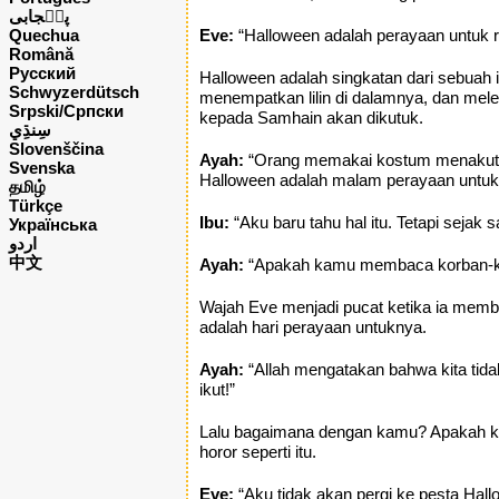
پن٘جابی
Quechua
Eve:
“Halloween adalah perayaan untuk ro
Română
Русский
Halloween adalah singkatan dari sebuah i
Schwyzerdütsch
menempatkan lilin di dalamnya, dan mel
Srpski/Српски
kepada Samhain akan dikutuk.
Slovenščina
Ayah:
“Orang memakai kostum menakutkan
Svenska
Halloween adalah malam perayaan untuk s
தமிழ்
Türkçe
Ibu:
“Aku baru tahu hal itu. Tetapi sejak sa
Українська
اردو
中文
Ayah:
“Apakah kamu membaca korban-ko
Wajah Eve menjadi pucat ketika ia memb
adalah hari perayaan untuknya.
Ayah:
“Allah mengatakan bahwa kita tida
ikut!”
Lalu bagaimana dengan kamu? Apakah ka
horor seperti itu.
Eve:
“Aku tidak akan pergi ke pesta Hall