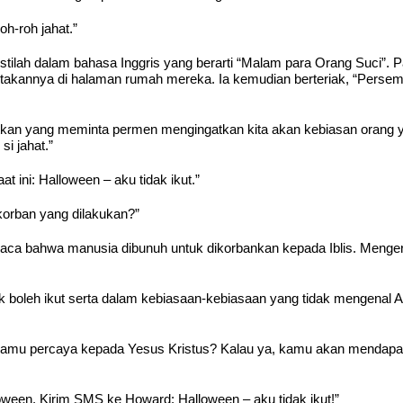
h-roh jahat.”
stilah dalam bahasa Inggris yang berarti “Malam para Orang Suci”. P
etakannya di halaman rumah mereka. Ia kemudian berteriak, “Pers
 yang meminta permen mengingatkan kita akan kebiasan orang yang t
i jahat.”
at ini: Halloween – aku tidak ikut.”
rban yang dilakukan?”
aca bahwa manusia dibunuh untuk dikorbankan kepada Iblis. Menger
k boleh ikut serta dalam kebiasaan-kebiasaan yang tidak mengenal Al
mu percaya kepada Yesus Kristus? Kalau ya, kamu akan mendapatka
oween. Kirim SMS ke Howard: Halloween – aku tidak ikut!”