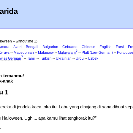
arida
lloween – without me 1)
ymara
--
Azeri
--
Bengali
--
Bulgarian
--
Cebuano
--
Chinese
--
English
--
Farsi
--
Fr
?
Kyrgyz
--
Macedonian
--
Malagasy
--
Malayalam
--
Platt (Low German)
--
Portugue
?
wiss German
--
Tamil
--
Turkish
--
Ukrainian
--
Urdu
--
Uzbek
an-temanmu!
k-anak
u 1
a di jendela kaca toko itu. Labu yang dipajang di sana dibuat sepe
Halloween. Ugh ... apa kamu lihat tengkorak itu?”
”