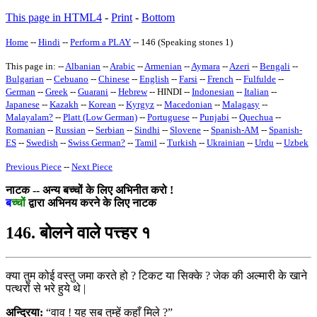
This page in HTML4
-
Print
-
Bottom
Home
--
Hindi
--
Perform a PLAY
-- 146 (Speaking stones 1)
This page in: --
Albanian
--
Arabic
--
Armenian
--
Aymara
--
Azeri
--
Bengali
--
Bulgarian
--
Cebuano
--
Chinese
--
English
--
Farsi
--
French
--
Fulfulde
--
German
--
Greek
--
Guarani
--
Hebrew
-- HINDI --
Indonesian
--
Italian
--
Japanese
--
Kazakh
--
Korean
--
Kyrgyz
--
Macedonian
--
Malagasy
--
Malayalam
?
--
Platt (Low German)
--
Portuguese
--
Punjabi
--
Quechua
--
Romanian
--
Russian
--
Serbian
--
Sindhi
--
Slovene
--
Spanish-AM
--
Spanish-
ES
--
Swedish
--
Swiss German
?
--
Tamil
--
Turkish
--
Ukrainian
--
Urdu
--
Uzbek
Previous Piece
--
Next Piece
नाटक -- अन्य बच्चों के लिए अभिनीत करो !
ब
च्चों
द्वारा अभिनय करने के लिए नाटक
146. बोलने वाले पत्त्हर १
क्या तुम कोई वस्तु जमा करते हो ? टिकट या सिक्के ? जेक की अल्मारी के खाने
पत्थरों से भरे हुये थे |
अन्द्रिया:
“वाव ! यह सब तुम्हें कहाँ मिले ?”