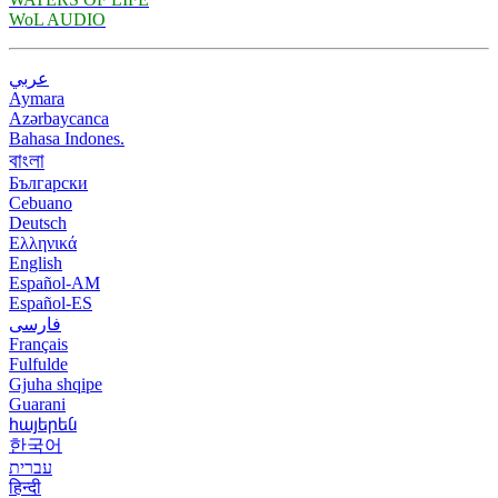
WoL AUDIO
عربي
Aymara
Azərbaycanca
Bahasa Indones.
বাংলা
Български
Cebuano
Deutsch
Ελληνικά
English
Español-AM
Español-ES
فارسی
Français
Fulfulde
Gjuha shqipe
Guarani
հայերեն
한국어
עברית
हिन्दी