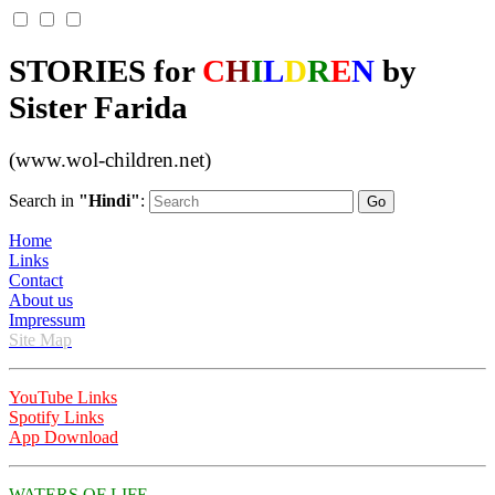
STORIES for
C
H
I
L
D
R
E
N
by
Sister Farida
(www.wol-children.net)
Search in
"Hindi"
:
Home
Links
Contact
About us
Impressum
Site Map
YouTube Links
Spotify Links
App Download
WATERS OF LIFE