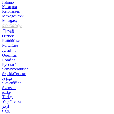
Italiano
Қазақша
Кыргызча
Македонски
Malagasy
മലയാളം
日本語
O‘zbek
Plattdüütsch
Português
پن٘جابی
Quechua
Română
Русский
Schwyzerdütsch
Srpski/Српски
Slovenščina
Svenska
தமிழ்
Türkçe
Українська
اردو
中文