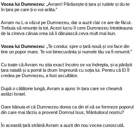
Vocea lui Dumnezeu:
„Avram! Părăsește-ți țara și rudele și du-te
în țara pe care ți-o voi arăta.”
Avram nu L-a văzut pe Dumnezeu, dar a auzit clar ce are de făcut.
Trebuia să renunțe la tot. Acest lucru îl cere Dumnezeu întotdeauna
de la cineva căruia vrea să îi dăruiască ceva mult mai bun.
Vocea lui Dumnezeu:
„Te conduc spre o țară nouă și voi face din
tine un popor mare. Te voi binecuvânta și numele tău va fi renumit.”
Cu toate că Avram nu știa exact încotro se va îndrepta, și-a părăsit
țara natală și a pornit la drum împreună cu soția lui. Pentru că El Îl
credea pe Dumnezeu, a fost ascultător.
După o călătorie lungă, Avram a ajuns în țara care se cheamă
astăzi Israel.
Oare bănuia el că Dumnezeu dorea ca din el să se formeze poporul
din care mai târziu a provenit Domnul Isus, Mântuitorul nostru?
În această țară străină Avram a auzit din nou vocea cunoscută.