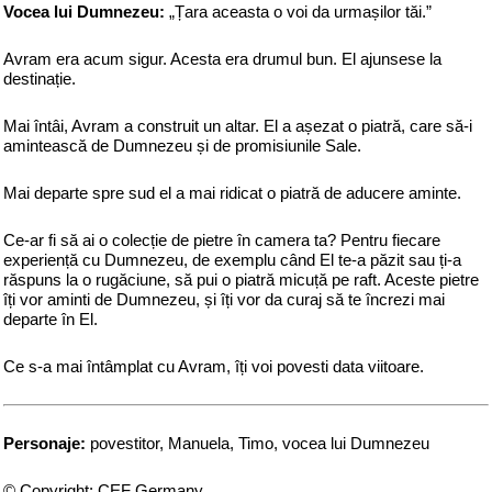
Vocea lui Dumnezeu:
„Țara aceasta o voi da urmașilor tăi.”
Avram era acum sigur. Acesta era drumul bun. El ajunsese la
destinație.
Mai întâi, Avram a construit un altar. El a așezat o piatră, care să-i
amintească de Dumnezeu și de promisiunile Sale.
Mai departe spre sud el a mai ridicat o piatră de aducere aminte.
Ce-ar fi să ai o colecție de pietre în camera ta? Pentru fiecare
experiență cu Dumnezeu, de exemplu când El te-a păzit sau ți-a
răspuns la o rugăciune, să pui o piatră micuță pe raft. Aceste pietre
îți vor aminti de Dumnezeu, și îți vor da curaj să te încrezi mai
departe în El.
Ce s-a mai întâmplat cu Avram, îți voi povesti data viitoare.
Personaje:
povestitor, Manuela, Timo, vocea lui Dumnezeu
© Copyright: CEF Germany