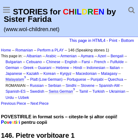
STORIES for
C
H
I
L
D
R
E
N
by
Sister Farida
(www.wol-children.net)
This page in HTML4
-
Print
-
Bottom
Home
--
Romanian
--
Perform a PLAY
-- 146 (Speaking stones 1)
This page in: --
Albanian
--
Arabic
--
Armenian
--
Aymara
--
Azeri
--
Bengali
--
Bulgarian
--
Cebuano
--
Chinese
--
English
--
Farsi
--
French
--
Fulfulde
--
German
--
Greek
--
Guarani
--
Hebrew
--
Hindi
--
Indonesian
--
Italian
--
Japanese
--
Kazakh
--
Korean
--
Kyrgyz
--
Macedonian
--
Malagasy
--
?
Malayalam
--
Platt (Low German)
--
Portuguese
--
Punjabi
--
Quechua
--
ROMANIAN --
Russian
--
Serbian
--
Sindhi
--
Slovene
--
Spanish-AM
--
?
Spanish-ES
--
Swedish
--
Swiss German
--
Tamil
--
Turkish
--
Ukrainian
--
Urdu
--
Uzbek
Previous Piece
--
Next Piece
POVESTIRILE in format scris – citește-le și altor copii!
P
o
v
e
s
t
i
r
i
pentru copii
146. Pietre vorbitoare 1