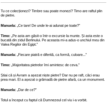
Tu ce colecționezi? Timbre sau poate monezi? Timo are raftul plin
de pietre.
Manuela:
„Ce tare! De unde le-ai adunat pe toate?”
Timo:
„Pe asta am găsit-o într-o excursie la munte. Și asta este o
bucată din zidul Berlinului. Pe aceasta mi-a adus-o unchiul meu din
Valea Regilor din Egipt.”
Manuela:
„Fiecare piatră e diferită, ca formă, culoare...”
Timo:
„Majoritatea pietrelor îmi amintesc de ceva.”
Știai că și Avram a așezat niște pietre? Dar nu pe raft, căci erau
prea mari. El a așezat o grămadă de pietre afară, ca un monument.
Manuela:
„Dar de ce?”
Totul a început cu faptul că Dumnezeul cel viu i-a vorbit.