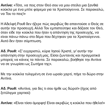
Αντίνα:
«Τότε, να πεις στον Θεό σου να μου στείλει μια ξανθιά
κούκλα με ένα μπλε φόρεμα για τα Χριστούγεννα. Σε παρακαλώ,
να Του το πεις!»
Η Αδελφή Ρουθ δεν ήξερε πώς ακριβώς θα απαντούσε ο Θεός σε
αυτήν την προσευχή. Αλλά Τον εμπιστεύτηκε και δόξασε τον Θεό,
όταν είδε την κούκλα που ήταν η απάντηση της προσευχής, να
είναι πάνω-πάνω στο δέμα που δέχτηκαν για τα Χριστούγεννα.
Αυτό δεν ήταν σύμπτωση.
Αδ. Ρουθ:
«Σ’ ευχαριστώ, κύριε Ιησού Χριστέ, γι’ αυτήν την
απάντηση στην προσευχή μας. Είσαι ζωντανός και πραγματικά
μπορείς να κάνεις τα πάντα. Σε παρακαλώ, βοήθησε την Αντίνα
να σε γνωρίσει ως Σωτήρα της».
Με την κούκλα τυλιγμένη σε ένα ωραίο χαρτί, πήγε το δώρο στην
Αντίνα.
Αδ. Ρουθ:
«Αντίνα, για δες τι σου ήρθε ως δώρο!» (ήχος από
ξετύλιγμα χαρτιού)
Αντίνα:
«Είναι τόσο όμορφη! Είναι ακριβώς η κούκλα που ήθελα!»