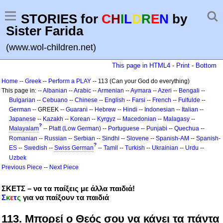
STORIES for
C
H
I
L
D
R
E
N
by
Sister Farida
(www.wol-children.net)
This page in HTML4
-
Print
-
Bottom
Home
--
Greek
--
Perform a PLAY
-- 113 (Can your God do everything)
This page in: --
Albanian
--
Arabic
--
Armenian
--
Aymara
--
Azeri
--
Bengali
--
Bulgarian
--
Cebuano
--
Chinese
--
English
--
Farsi
--
French
--
Fulfulde
--
German
-- GREEK --
Guarani
--
Hebrew
--
Hindi
--
Indonesian
--
Italian
--
Japanese
--
Kazakh
--
Korean
--
Kyrgyz
--
Macedonian
--
Malagasy
--
?
Malayalam
--
Platt (Low German)
--
Portuguese
--
Punjabi
--
Quechua
--
Romanian
--
Russian
--
Serbian
--
Sindhi
--
Slovene
--
Spanish-AM
--
Spanish-
?
ES
--
Swedish
--
Swiss German
--
Tamil
--
Turkish
--
Ukrainian
--
Urdu
--
Uzbek
Previous Piece
--
Next Piece
ΣΚΕΤΣ – να τα παίξεις με άλλα παιδιά!
Σ
κ
ε
τ
ς
για να παίξουν τα παιδιά
113. Μπορεί ο Θεός σου να κάνει τα πάντα