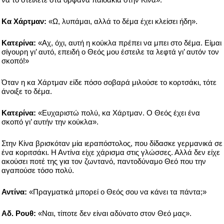
Κα Χάρτμαν:
«Ω, λυπάμαι, αλλά το δέμα έχει κλείσει ήδη».
Κατερίνα:
«Αχ, όχι, αυτή η κούκλα πρέπει να μπει στο δέμα. Είμαι
σίγουρη γι’ αυτό, επειδή ο Θεός μου έστειλε τα λεφτά γι’ αυτόν τον
σκοπό!»
Όταν η κα Χάρτμαν είδε πόσο σοβαρά μιλούσε το κορτσάκι, τότε
άνοιξε το δέμα.
Κατερίνα:
«Ευχαριστώ πολύ, κα Χάρτμαν. Ο Θεός έχει ένα
σκοπό γι’ αυτήν την κούκλα».
Στην Κίνα βρισκόταν μία ιεραπόστολος, που δίδασκε γερμανικά σε
ένα κοριτσάκι. Η Αντίνα είχε χάρισμα στις γλώσσες. Αλλά δεν είχε
ακούσει ποτέ της για τον ζωντανό, παντοδύναμο Θεό που την
αγαπούσε τόσο πολύ.
Αντίνα:
«Πραγματικά μπορεί ο Θεός σου να κάνει τα πάντα;»
Αδ. Ρουθ:
«Ναι, τίποτε δεν είναι αδύνατο στον Θεό μας».