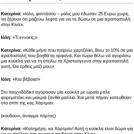
Κατερίνα:
«Ιόλη, φαντάσου – μόλις μου έδωσαν 25 Ευρώ χωρίς
να ξέρουν ότι μαζεύω λεφτά για να τα δώσω σε μια ιεραποστολή
στην Κίνα».
Ιόλη:
«Τι εννοείς;»
Κατερίνα:
«Κάθε μήνα που παίρνω χαρτζιλίκι, δίνω το 10% σε μια
ιεραποστολή που βοηθά τα ορφανά. Και τώρα θέλω να αγοράσω
μια κούκλα για να τη στείλω τα Χριστούγεννα στην ιεραποστολή
αυτή. Θα έρθεις μαζί μου;»
Ιόλη:
«Και βέβαια!»
Στο παιχνιδάδικο αγόρασαν μία κούκλα με ωραίο μπλε
φορεματάκι και μακριά ξανθά μαλλιά. Και μετά πήγαν κατευθείαν
στο σπίτι της κας Χάρτμαν.
(κουδούνι, άνοιγμα πόρτας)
Κατερίνα:
«Καλημέρα, κα Χάρτμαν! Αυτή η κούκλα είναι δώρο για
να το στείλετε στα ορφανά παιδάκια στην Κίνα».