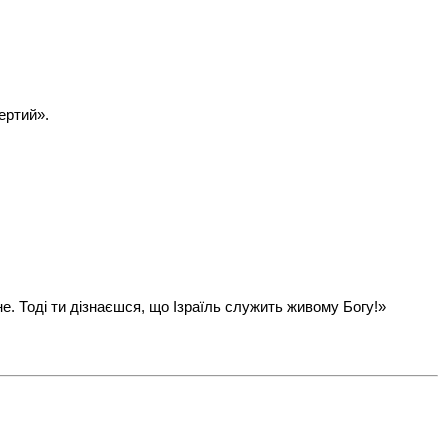
ертий».
ине. Тоді ти дізнаєшся, що Ізраїль служить живому Богу!»