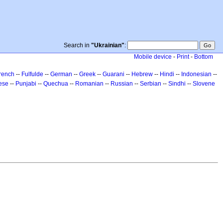
Search in
"Ukrainian"
:
Mobile device
-
Print
-
Bottom
rench
--
Fulfulde
--
German
--
Greek
--
Guarani
--
Hebrew
--
Hindi
--
Indonesian
--
ese
--
Punjabi
--
Quechua
--
Romanian
--
Russian
--
Serbian
--
Sindhi
--
Slovene