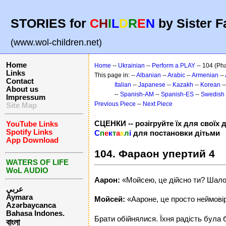
STORIES for
C
H
I
L
D
R
E
N
by Sister F
(www.wol-children.net)
Home
Home
--
Ukrainian
--
Perform a PLAY
-- 104 (Pha
Links
This page in: --
Albanian
--
Arabic
--
Armenian
--
Contact
Italian
--
Japanese
--
Kazakh
--
Korean
-
About us
--
Spanish-AM
--
Spanish-ES
--
Swedish
Impressum
Previous Piece
--
Next Piece
Site Map
СЦЕНКИ -- розігруйте їх для своїх д
YouTube Links
Spotify Links
С
п
е
к
т
а
к
л
і
для постановки дітьми
App Download
104. Фараон упертий 4
WATERS OF LIFE
WoL AUDIO
Аарон:
«Мойсею, це дійсно ти? Шало
عربي
Aymara
Мойсей:
«Аароне, це просто неймовір
Azərbaycanca
Bahasa Indones.
Брати обійнялися. Їхня радість була
বাংলা