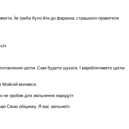
омогти. Їм треба було йти до фараона, страшного правителя
ть!»
готовлення цегли. Самі будете шукати. І вироблятимете цегли
 А Мойсей молився.
го не зробив для звільнення народу!»
аю Свою обіцянку. Я вас звільню!»