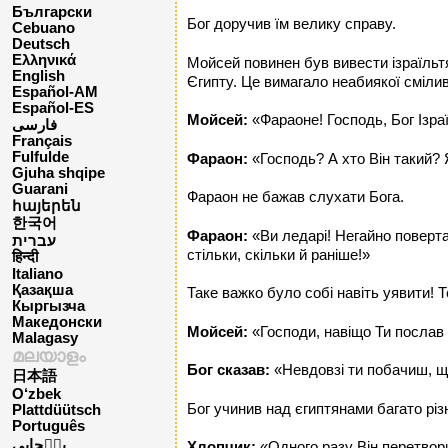
Български
Бог доручив їм велику справу.
Cebuano
Deutsch
Ελληνικά
Мойсей повинен був вивести ізраїльт
English
Єгипту. Це вимагало неабиякої смілив
Español-AM
Español-ES
Мойсей:
«Фараоне! Господь, Бог Ізра
فارسی
Français
Fulfulde
Фараон:
«Господь? А хто Він такий? Я
Gjuha shqipe
Guarani
Фараон не бажав слухати Бога.
հայերեն
한국어
Фараон:
«Ви ледарі! Негайно поверта
עברית
стільки, скільки й раніше!»
हिन्दी
Italiano
Қазақша
Таке важко було собі навіть уявити! 
Кыргызча
Македонски
Мойсей:
«Господи, навіщо Ти послав 
Malagasy
മലയാളം
Бог сказав:
«Невдовзі ти побачиш, щ
日本語
O‘zbek
Бог учинив над єгиптянами багато різ
Plattdüütsch
Português
پن٘جابی
Хлопчик:
«Одного разу Він перетвори