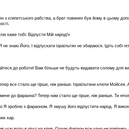
ян з єгипетського рабства, а брат повинен був йому в цьому доп
ості.
їлю каже тобі: Відпусти Мій народ!»
 не знаю Його. І відпускати ізраїльтян не збираюся. Ідіть собі ге
йтеся до роботи! Вам більше не будуть видавати солому для ви
Тепер все стало ще гірше, ніж раніше. Ізраїльтяни кляли Мойсея.
мене до фараона? Тепер нам стало ще гірше, ніж раніше. Ти нічо
о Я зроблю з фараоном. Я змушу його відпустити народ. Я викон
них кар.
в усю воду в річці на кров. Однак фараон все одно не повірив».