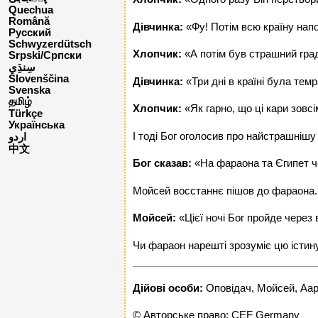
Quechua
Română
Дівчинка:
«Фу! Потім всю країну нап
Русский
Schwyzerdütsch
Хлопчик:
«А потім був страшний гра
Srpski/Српски
Slovenščina
Дівчинка:
«Три дні в країні була тем
Svenska
தமிழ்
Хлопчик:
«Як гарно, що ці кари зовсі
Türkçe
Українська
І тоді Бог оголосив про найстрашнішу 
اردو
中文
Бог сказав:
«На фараона та Єгипет че
Мойсей восстаннє пішов до фараона.
Мойсей:
«Цієї ночі Бог пройде через в
Чи фараон нарешті зрозуміє цю істину
Дійові особи:
Оповідач, Мойсей, Ааро
© Авторське право: CEF Germany