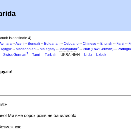
arida
raoh is obstinate 4)
Aymara
--
Azeri
--
Bengali
--
Bulgarian
--
Cebuano
--
Chinese
--
English
--
Farsi
--
F
?
-
Kyrgyz
--
Macedonian
--
Malagasy
--
Malayalam
--
Platt (Low German)
--
Portugu
?
--
Swiss German
--
Tamil
--
Turkish
-- UKRAINIAN --
Urdu
--
Uzbek
рузів!
м!»
но! Ми вже сорок років не бачилися!»
 безмежною.