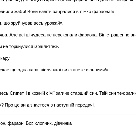
овнили жаби! Вони навіть забралися в ліжко фараона!»
д, що зруйнував весь урожай».
рява. Але всі ці чудеса не переконали фараона. Він страшенно вп
м не торкнулися ізраїльтян».
кару.
кає ще одна кара, після якої ви станете вільними!»
есь Єгипет, і в кожній сім'ї загине старший син. Твій син теж заг
? Про це ви дізнаєтеся в наступній передачі.
н, фараон, Бог, хлопчик, дівчинка