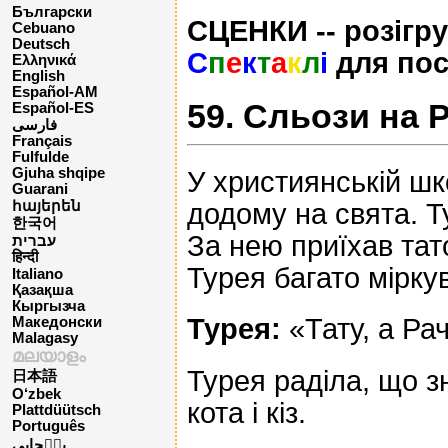
Български
СЦЕНКИ -- розігру
Cebuano
Deutsch
С
п
е
к
т
а
к
л
і
для пос
Ελληνικά
English
Español-AM
59. Сльози на Р
Español-ES
فارسی
Français
Fulfulde
Gjuha shqipe
У християнській шко
Guarani
додому на свята. Т
հայերեն
한국어
За нею приїхав тато
עברית
हिन्दी
Турея багато мірку
Italiano
Қазақша
Кыргызча
Турея:
«Тату, а Ра
Македонски
Malagasy
മലയാളം
Турея раділа, що зн
日本語
O‘zbek
кота і кіз.
Plattdüütsch
Português
پن٘جابی