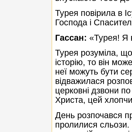
Турея повірила в Іс
Господа і Спасителя
Гассан:
«Турея! Я 
Турея розуміла, що
історію, то він мож
неї можуть бути се
відважилася розпові
церковні дзвони по
Христа, цей хлопчи
День розпочався пр
пролилися сльози. 