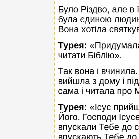
Було Різдво, але в 
була єдиною людино
Вона хотіла святкув
Турея:
«Придумала!
читати Біблію».
Так вона і вчинила
вийшла з дому і пі
сама і читала про 
Турея:
«Ісус прийш
Його. Господи Ісус
впускали Тебе до с
впускають Тебе до 