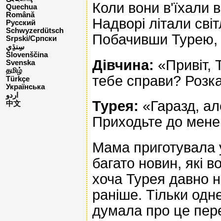
Коли вони в'їхали в
Quechua
Română
Надворі літали світ
Русский
Schwyzerdütsch
Побачивши Турею, 
Srpski/Српски
Slovenščina
Дівчина:
«Привіт, 
Svenska
தமிழ்
тебе справи? Розк
Türkçe
Українська
اردو
Турея:
«Гаразд, але
中文
Приходьте до мене
Мама приготувала у
багато новин, які в
хоча Турея давно н
раніше. Тільки одн
думала про це пере