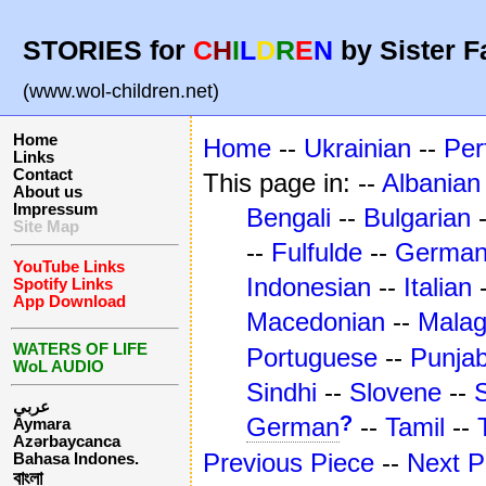
STORIES for
C
H
I
L
D
R
E
N
by Sister F
(www.wol-children.net)
Home
Home
--
Ukrainian
--
Per
Links
Contact
This page in: --
Albanian
About us
Impressum
Bengali
--
Bulgarian
Site Map
--
Fulfulde
--
Germa
YouTube Links
Indonesian
--
Italian
Spotify Links
App Download
Macedonian
--
Mala
WATERS OF LIFE
Portuguese
--
Punjab
WoL AUDIO
Sindhi
--
Slovene
--
عربي
?
German
--
Tamil
--
Aymara
Azərbaycanca
Previous Piece
--
Next P
Bahasa Indones.
বাংলা