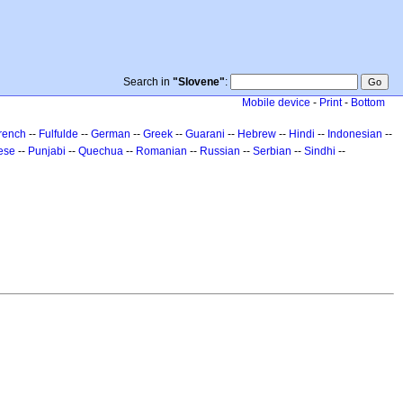
Search in
"Slovene"
:
Mobile device
-
Print
-
Bottom
rench
--
Fulfulde
--
German
--
Greek
--
Guarani
--
Hebrew
--
Hindi
--
Indonesian
--
ese
--
Punjabi
--
Quechua
--
Romanian
--
Russian
--
Serbian
--
Sindhi
--