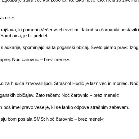
aznik.«
šava, ki pomeni ›Večer vseh svetih‹. Takrat so čarovniki postavili izdol
Samhaina, je bil preklet.
sladkarije, spominjajo na ta poganski običaj. Sveto pismo pravi: Izogi
aprej: Noč čarovnic – brez mene.«
so za hudiča žrtvovali ljudi. Strašno! Hudič je lažnivec in morilec. No
poganskih običajev. Zato rečem: Noč čarovnic – brez mene!«
em boš imel pravo veselje, ki se lahko odpove strašnim zabavam.
Maju bom poslala SMS: Noč čarovnic – brez mene!«