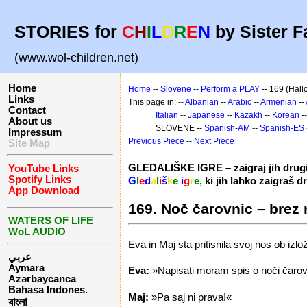
STORIES for
C
H
I
L
D
R
E
N
by Sister F
(www.wol-children.net)
Home
Home
--
Slovene
--
Perform a PLAY
-- 169 (Hall
Links
This page in: --
Albanian
--
Arabic
--
Armenian
--
Contact
Italian
--
Japanese
--
Kazakh
--
Korean
-
About us
SLOVENE --
Spanish-AM
--
Spanish-ES
Impressum
Previous Piece
--
Next Piece
Site Map
GLEDALIŠKE IGRE – zaigraj jih drug
YouTube Links
Spotify Links
G
l
e
d
a
l
i
š
k
e
i
g
r
e,
ki jih lahko zaigraš 
App Download
169. Noč čarovnic – brez
WATERS OF LIFE
WoL AUDIO
Eva in Maj sta pritisnila svoj nos ob iz
عربي
Aymara
Eva:
»Napisati moram spis o noči čarovnic
Azərbaycanca
Bahasa Indones.
Maj:
»Pa saj ni prava!«
বাংলা