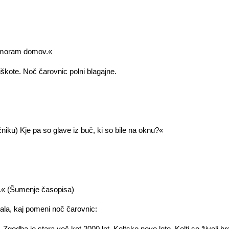
 moram domov.«
iškote. Noč čarovnic polni blagajne.
iku) Kje pa so glave iz buč, ki so bile na oknu?«
u.« (Šumenje časopisa)
brala, kaj pomeni noč čarovnic:
 Zgodba je stara več kot 2000 let. Keltsko novo leto. Kelti so živeli b