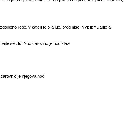
beno repo, v kateri je bila luč, pred hiše in vpili: »Darilo ali
bajte se zlu. Noč čarovnic je noč zla.«
č čarovnic je njegova noč.