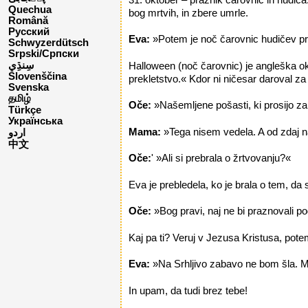
Quechua
bog mrtvih, in zbere umrle.
Română
Русский
Eva:
»Potem je noč čarovnic hudičev pr
Schwyzerdütsch
Srpski/Српски
Halloween (noč čarovnic) je angleška okraj
Slovenščina
prekletstvo.« Kdor ni ničesar daroval za 
Svenska
தமிழ்
Oče:
»Našemljene pošasti, ki prosijo za 
Türkçe
Українська
Mama:
»Tega nisem vedela. A od zdaj n
اردو
中文
Oče:
' »Ali si prebrala o žrtvovanju?«
Eva je prebledela, ko je brala o tem, da 
Oče:
»Bog pravi, naj ne bi praznovali 
Kaj pa ti? Veruj v Jezusa Kristusa, pot
Eva:
»Na Srhljivo zabavo ne bom šla. 
In upam, da tudi brez tebe!