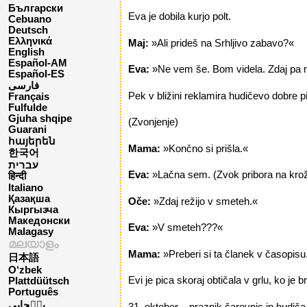
Български
Eva je dobila kurjo polt.
Cebuano
Deutsch
Ελληνικά
Maj:
»Ali prideš na Srhljivo zabavo?«
English
Español-AM
Eva:
»Ne vem še. Bom videla. Zdaj pa
Español-ES
فارسی
Pek v bližini reklamira hudičevo dobre p
Français
Fulfulde
Gjuha shqipe
(Zvonjenje)
Guarani
հայերեն
Mama:
»Končno si prišla.«
한국어
עברית
Eva:
»Lačna sem. (Zvok pribora na krožn
हिन्दी
Italiano
Қазақша
Oče:
»Zdaj režijo v smeteh.«
Кыргызча
Македонски
Eva:
»V smeteh???«
Malagasy
മലയാളം
Mama:
»Preberi si ta članek v časopis
日本語
O‘zbek
Evi je pica skoraj obtičala v grlu, ko je 
Plattdüütsch
Português
پن٘جابی
31. oktober – praznik čarovnic in hudiča.