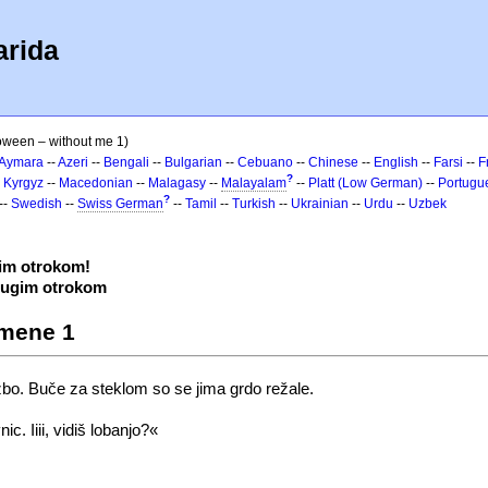
arida
oween – without me 1)
Aymara
--
Azeri
--
Bengali
--
Bulgarian
--
Cebuano
--
Chinese
--
English
--
Farsi
--
F
?
-
Kyrgyz
--
Macedonian
--
Malagasy
--
Malayalam
--
Platt (Low German)
--
Portugu
?
--
Swedish
--
Swiss German
--
Tamil
--
Turkish
--
Ukrainian
--
Urdu
--
Uzbek
im otrokom!
drugim otrokom
 mene 1
ložbo. Buče za steklom so se jima grdo režale.
. Iiii, vidiš lobanjo?«