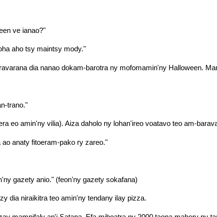
een ve ianao?"
loha aho tsy maintsy mody."
ravarana dia nanao dokam-barotra ny mofomamin'ny Halloween. Mampid
n-trano."
era eo amin'ny vilia). Aiza daholo ny lohan'ireo voatavo teo am-barav
ao anaty fitoeram-pako ry zareo."
in'ny gazety anio." (feon'ny gazety sokafana)
 dia niraikitra teo amin'ny tendany ilay pizza.
zay mampifaly an'i Satana. Efa mihoatra ny 2000 taona mahery ny ta