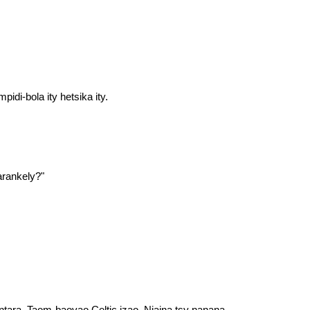
i-bola ity hetsika ity.
arankely?"
ntara. Taom-baovao Celtic izao. Niaina tsy nanana