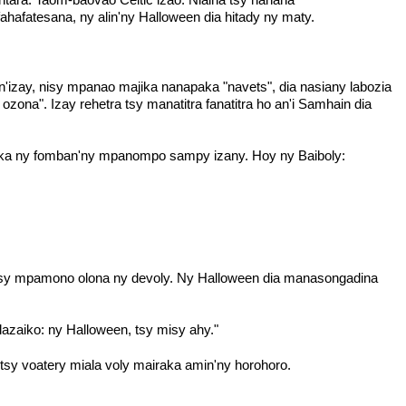
fahafatesana, ny alin'ny Halloween dia hitady ny maty.
n'izay, nisy mpanao majika nanapaka "navets", dia nasiany labozia
a ozona". Izay rehetra tsy manatitra fanatitra ho an'i Samhain dia
ka ny fomban'ny mpanompo sampy izany. Hoy ny Baiboly:
ga sy mpamono olona ny devoly. Ny Halloween dia manasongadina
azaiko: ny Halloween, tsy misy ahy."
 tsy voatery miala voly mairaka amin'ny horohoro.