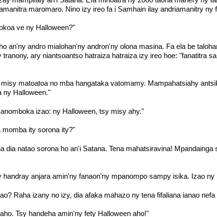
amanitra maromaro. Nino izy ireo fa i Samhain ilay andriamanitry ny 
tokoa ve ny Halloween?"
ho an'ny andro mialohan'ny andron'ny olona masina. Fa ela be taloha
 tranony, ary niantsoantso hatraiza hatraiza izy ireo hoe: "fanatitra s
 misy matoatoa no mba hangataka vatomamy. Mampahatsiahy antsi
na ny Halloween."
 manomboka izao: ny Halloween, tsy misy ahy."
a momba ity sorona ity?"
ona dia natao sorona ho an'i Satana. Tena mahatsiravina! Mpandain
ny handray anjara amin'ny fanaon'ny mpanompo sampy isika. Izao ny l
nao? Raha izany no izy, dia afaka mahazo ny tena fifaliana ianao nefa
ho. Tsy handeha amin'ny fety Halloween aho!"