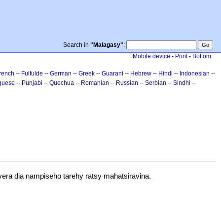
Search in
"Malagasy"
:
Mobile device
-
Print
-
Bottom
rench
--
Fulfulde
--
German
--
Greek
--
Guarani
--
Hebrew
--
Hindi
--
Indonesian
--
guese
--
Punjabi
--
Quechua
--
Romanian
--
Russian
--
Serbian
--
Sindhi
--
vera dia nampiseho tarehy ratsy mahatsiravina.