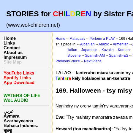
STORIES for
C
H
I
L
D
R
E
N
by Sister F
(www.wol-children.net)
Home
Home
--
Malagasy
--
Perform a PLAY
-- 169 (Ha
Links
This page in: --
Albanian
--
Arabic
--
Armenian
--
Contact
Italian
--
Japanese
--
Kazakh
--
Korean
-
About us
Slovene
--
Spanish-AM
--
Spanish-ES
--
Impressum
Previous Piece
--
Next Piece
Site Map
LALAO – tanteraho miaraka amin’ny a
YouTube Links
Spotify Links
T
a
n
t
a
r
a
kely holalaovina an-tsehatra
App Download
169. Halloween - tsy misy
WATERS OF LIFE
WoL AUDIO
Nanindry ny orony tamin'ny varavaranke
عربي
Aymara
Eva:
"Tsy maintsy manoratra zavatra mo
Azərbaycanca
Bahasa Indones.
Howard (toa mahafinaritra):
"Fa tsy te
বাংলা