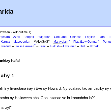
arida
lloween – without me 1)
Aymara
--
Azeri
--
Bengali
--
Bulgarian
--
Cebuano
--
Chinese
--
English
--
Farsi
--
F
?
-
Kyrgyz
--
Macedonian
-- MALAGASY --
Malayalam
--
Platt (Low German)
--
Portu
?
Swedish
--
Swiss German
--
Tamil
--
Turkish
--
Ukrainian
--
Urdu
--
Uzbek
nkizy hafa!
 ahy 1
lin'ny fivarotana iray i Eve sy Howard. Ny voatavo tao ambadiky ny 
mba ny Halloween aho. Ooh, hitanao ve io karandoha io?"
na izy!"