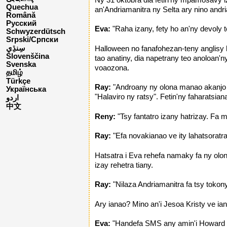
Quechua
an'Andriamanitra ny Selta ary nino andri
Română
Русский
Eva:
"Raha izany, fety ho an'ny devoly 
Schwyzerdütsch
Srpski/Српски
Halloween no fanafohezan-teny anglisy 
Slovenščina
tao anatiny, dia napetrany teo anoloan'ny
Svenska
voaozona.
தமிழ்
Türkçe
Ray:
"Androany ny olona manao akanjo
Українська
"Halaviro ny ratsy". Fetin'ny faharatsia
اردو
中文
Reny:
"Tsy fantatro izany hatrizay. Fa
Ray:
"Efa novakianao ve ity lahatsoratr
Hatsatra i Eva rehefa namaky fa ny ol
izay rehetra tiany.
Ray:
"Nilaza Andriamanitra fa tsy toko
Ary ianao? Mino an'i Jesoa Kristy ve ia
Eva:
"Handefa SMS any amin'i Howard a