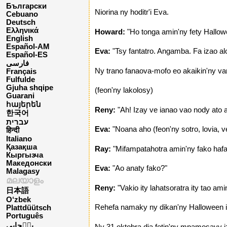
Български
Niorina ny hoditr'i Eva.
Cebuano
Deutsch
Ελληνικά
Howard:
"Ho tonga amin'ny fety Hallow
English
Español-AM
Eva:
"Tsy fantatro. Angamba. Fa izao a
Español-ES
فارسی
Ny trano fanaova-mofo eo akaikin'ny va
Français
Fulfulde
Gjuha shqipe
(feon'ny lakolosy)
Guarani
հայերեն
Reny:
"Ah! Izay ve ianao vao nody ato a
한국어
עברית
Eva:
"Noana aho (feon'ny sotro, lovia, v
हिन्दी
Italiano
Қазақша
Ray:
"Mifampatahotra amin'ny fako hafa 
Кыргызча
Македонски
Eva:
"Ao anaty fako?"
Malagasy
മലയാളം
Reny:
"Vakio ity lahatsoratra ity tao am
日本語
O‘zbek
Rehefa namaky ny dikan'ny Halloween izy
Plattdüütsch
Português
پن٘جابی
Ny 31 oktobra dia fetin'ny mpamosavy i