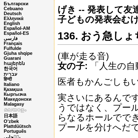
Български
げき -- 発表して
Cebuano
Deutsch
子どもの発表会む
Ελληνικά
English
Español-AM
136. おう急しょ
Español-ES
فارسی
Français
Fulfulde
Gjuha shqipe
(車が走る音)
Guarani
女の子:
「人生の自
հայերեն
한국어
עברית
医者もかんごしも
हिन्दी
Italiano
Қазақша
Кыргызча
実さいにあるんで
Македонски
Malagasy
うではなく、プー
മലയാളം
らなるホールでで
日本語
O‘zbek
プールを分けへだ
Plattdüütsch
Português
پن٘جابی