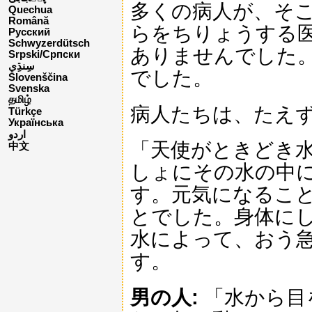
多くの病人が、そ
Quechua
Română
らをちりょうする
Русский
Schwyzerdütsch
ありませんでした
Srpski/Српски
でした。
Slovenščina
Svenska
தமிழ்
病人たちは、たえ
Türkçe
Українська
اردو
「天使がときどき
中文
しょにその水の中
す。元気になるこ
とでした。身体に
水によって、おう
す。
男の人:
「水から目