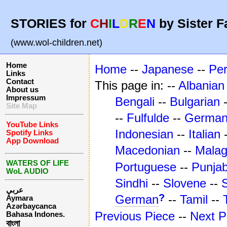
STORIES for
C
H
I
L
D
R
E
N
by Sister F
(www.wol-children.net)
Home
Home
--
Japanese
--
Pe
Links
Contact
This page in: --
Albanian
About us
Impressum
Bengali
--
Bulgarian
Site Map
--
Fulfulde
--
Germa
YouTube Links
Indonesian
--
Italian
Spotify Links
App Download
Macedonian
--
Mala
WATERS OF LIFE
Portuguese
--
Punjab
WoL AUDIO
Sindhi
--
Slovene
--
عربي
?
German
--
Tamil
--
Aymara
Azərbaycanca
Previous Piece
--
Next P
Bahasa Indones.
বাংলা