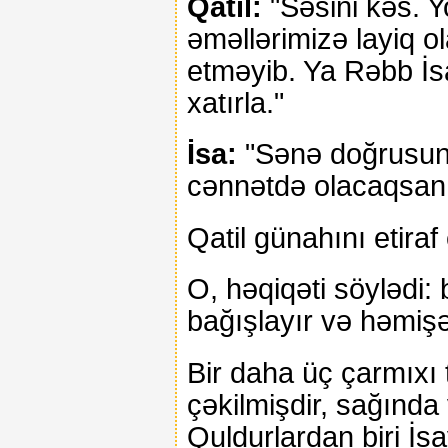
Qatil:
"Səsini kəs. 
əməllərimizə layiq ol
etməyib. Ya Rəbb İs
xatırla."
İsa:
"Sənə doğrusunu
cənnətdə olacaqsan
Qatil günahını etiraf
O, həqiqəti söylədi: 
bağışlayır və həmişə 
Bir daha üç çarmıxı
çəkilmişdir, sağında 
Quldurlardan biri İsa