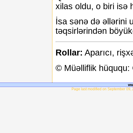
xilas oldu, o biri is
İsa sənə də əllərini
təqsirlərindən böyük
Rollar:
Aparıcı, rişxə
© Müəlliflik hüquq
ww
Page last modified on September 09, 