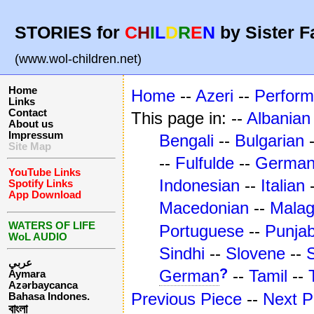
STORIES for
C
H
I
L
D
R
E
N
by Sister F
(www.wol-children.net)
Home
Home
--
Azeri
--
Perfor
Links
Contact
This page in: --
Albanian
About us
Impressum
Bengali
--
Bulgarian
Site Map
--
Fulfulde
--
Germa
YouTube Links
Indonesian
--
Italian
Spotify Links
App Download
Macedonian
--
Mala
WATERS OF LIFE
Portuguese
--
Punjab
WoL AUDIO
Sindhi
--
Slovene
--
عربي
?
German
--
Tamil
--
Aymara
Azərbaycanca
Previous Piece
--
Next P
Bahasa Indones.
বাংলা