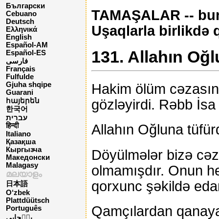
Български
TAMAŞALAR -- bunl
Cebuano
Deutsch
Uşaqlarla birlikdə 
Ελληνικά
English
Español-AM
131. Allahın Oğ
Español-ES
فارسی
Français
Fulfulde
Gjuha shqipe
Hakim ölüm cəzasını
Guarani
gözləyirdi. Rəbb İsa
հայերեն
한국어
עברית
Allahın Oğluna tüfür
हिन्दी
Italiano
Қазақша
Кыргызча
Döyülmələr bizə cəza
Македонски
Malagasy
olmamışdır. Onun he
മലയാളം
qorxunc şəkildə edam
日本語
O‘zbek
Plattdüütsch
Qamçılardan qanayan
Português
پن٘جابی