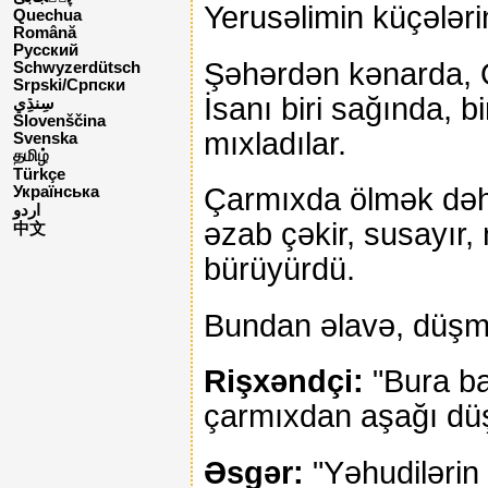
Yerusəlimin küçələri
Quechua
Română
Русский
Şəhərdən kənarda, Q
Schwyzerdütsch
Srpski/Српски
İsanı biri sağında, b
Slovenščina
mıxladılar.
Svenska
தமிழ்
Türkçe
Çarmıxda ölmək dəhş
Українська
اردو
əzab çəkir, susayır,
中文
bürüyürdü.
Bundan əlavə, düşmən
Rişxəndçi:
"Bura ba
çarmıxdan aşağı düş
Əsgər:
"Yəhudilərin