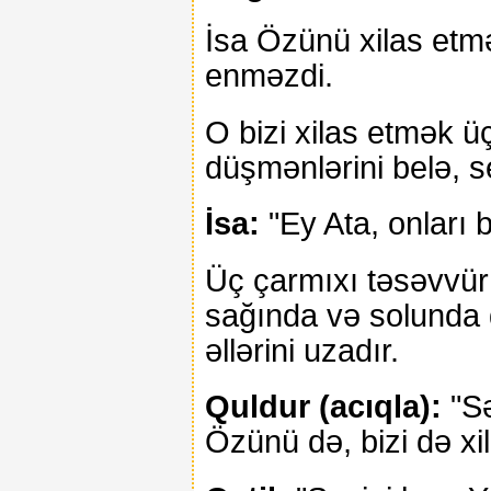
İsa Özünü xilas etm
enməzdi.
O bizi xilas etmək üç
düşmənlərini belə, se
İsa:
"Ey Ata, onları ba
Üç çarmıxı təsəvvür 
sağında və solunda q
əllərini uzadır.
Quldur (acıqla):
"Sə
Özünü də, bizi də xil