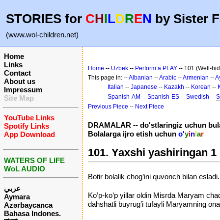
STORIES for
C
H
I
L
D
R
E
N
by Sister F
(www.wol-children.net)
Home
Links
Home
--
Uzbek
--
Perform a PLAY
-- 101 (Well-hi
Contact
This page in: --
Albanian
--
Arabic
--
Armenian
--
A
About us
Italian
--
Japanese
--
Kazakh
--
Korean
--
Impressum
Spanish-AM
--
Spanish-ES
--
Swedish
--
S
Site Map
Previous Piece
--
Next Piece
YouTube Links
DRAMALAR -- do'stlaringiz uchun bular
Spotify Links
Bolalarga ijro etish uchun
o'
y
i
n
l
a
r
App Download
101. Yaxshi yashiringan 1
WATERS OF LIFE
WoL AUDIO
Botir bolalik chog’ini quvonch bilan esla
عربي
Ko’p-ko’p yillar oldin Misrda Maryam cha
Aymara
dahshatli buyrug’i tufayli Maryamning ona
Azərbaycanca
Bahasa Indones.