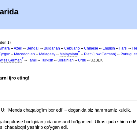
arida
dden 1)
ymara
--
Azeri
--
Bengali
--
Bulgarian
--
Cebuano
--
Chinese
--
English
--
Farsi
--
Fr
?
Kyrgyz
--
Macedonian
--
Malagasy
--
Malayalam
--
Platt (Low German)
--
Portugue
?
wiss German
--
Tamil
--
Turkish
--
Ukrainian
--
Urdu
-- UZBEK
ni ijro eting!
di. U: ”Menda chaqalog’im bor edi” – deganida biz hammamiz kuldik.
qaloq ukase borligidan juda xursand bo’lgan edi. Ukasi juda shirin e
si chaqaloqni yashirib qo’ygan edi.