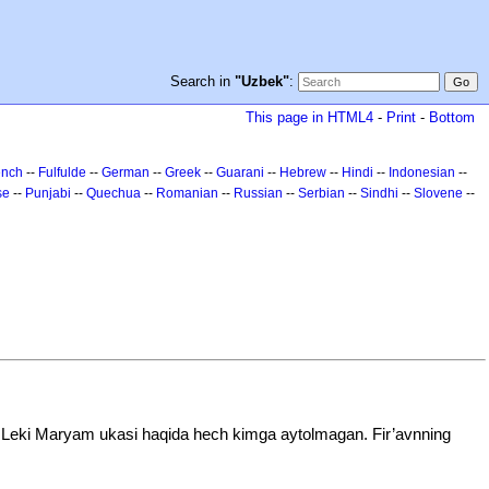
Search in
"Uzbek"
:
This page in HTML4
-
Print
-
Bottom
ench
--
Fulfulde
--
German
--
Greek
--
Guarani
--
Hebrew
--
Hindi
--
Indonesian
--
se
--
Punjabi
--
Quechua
--
Romanian
--
Russian
--
Serbian
--
Sindhi
--
Slovene
--
di! Leki Maryam ukasi haqida hech kimga aytolmagan. Fir’avnning