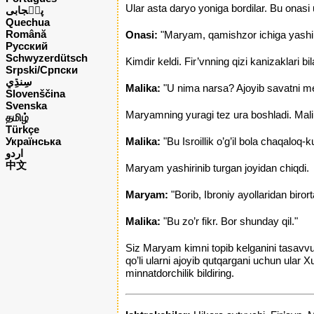
Ular asta daryo yoniga bordilar. Bu onas
پن٘جابی
Quechua
Română
Onasi:
"Maryam, qamishzor ichiga yashiri
Русский
Schwyzerdütsch
Kimdir keldi. Fir’vnning qizi kanizaklari bi
Srpski/Српски
Malika:
"U nima narsa? Ajoyib savatni men
Slovenščina
Svenska
Maryamning yuragi tez ura boshladi. Malik
தமிழ்
Türkçe
Українська
Malika:
"Bu Isroillik o’g’il bola chaqaloq
اردو
中文
Maryam yashirinib turgan joyidan chiqdi.
Maryam:
"Borib, Ibroniy ayollaridan biror
Malika:
"Bu zo’r fikr. Bor shunday qil."
Siz Maryam kimni topib kelganini tasavvur 
qo’li ularni ajoyib qutqargani uchun ular
minnatdorchilik bildiring.