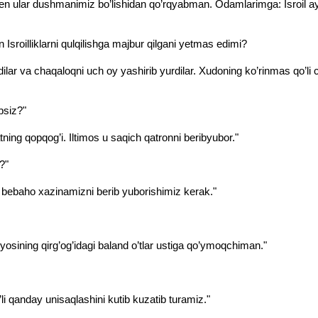
en ular dushmanimiz bo’lishidan qo’rqyabman. Odamlarimga: Isroil ayollar
n Isroilliklarni qulqilishga majbur qilgani yetmas edimi?
lar va chaqaloqni uch oy yashirib yurdilar. Xudoning ko’rinmas qo’li 
bsiz?"
ing qopqog’i. Iltimos u saqich qatronni beribyubor."
?"
ebaho xazinamizni berib yuborishimiz kerak."
ryosining qirg’og’idagi baland o’tlar ustiga qo’ymoqchiman."
i qanday unisaqlashini kutib kuzatib turamiz."