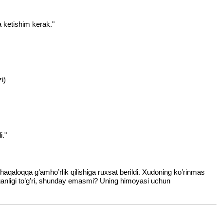
a ketishim kerak."
i)
i."
chaqaloqqa g’amho’rlik qilishiga ruxsat berildi. Xudoning ko’rinmas
ilganligi to’g’ri, shunday emasmi? Uning himoyasi uchun