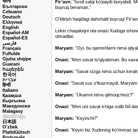
বাংলা
Fir’avn:
"Isroil xalqi ko’payib boryabdi. M
Български
buyruq beraman."
Cebuano
Deutsch
O’ldirish haqidagi dahshatli buyruq! Fir’av
Ελληνικά
English
Lekin chaqaloqni ota-onasi Xudoga ishondi
Español-AM
olmadilar.
Español-ES
فارسی
Maryam:
"Oyi, bu qamishlarni nima qilya
Français
Fulfulde
Gjuha shqipe
Onasi:
"Men savat to’qiyabman. Bu savatn
Guarani
հայերեն
Maryam:
"Savat sizga nima uchun kerak
한국어
עברית
Onasi:
"Savat suv o’tkazmaydi. Maryam b
हिन्दी
Italiano
Maryam:
"Ukamni nima qilmoqchisiz?"
Қазақша
Кыргызча
Македонски
Onasi:
"Men uni savat ichiga solib Nil da
Malagasy
മലയാളം
Maryam:
"Keyinchi?"
日本語
O‘zbek
Onasi:
"Keyin biz Xudoning ko’rinmas qo’l
Plattdüütsch
Português