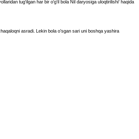
idan tug‘ilgan har bir o‘g‘il bola Nil daryosiga uloqtirilishi‘ haqida
chaqaloqni asradi. Lekin bola o’sgan sari uni boshqa yashira