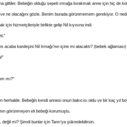
na gittiler. Bebeğin olduğu sepeti ırmağa bırakmak anne için hiç de ko
 ve ne olacağını gözle. Benim burada görünmemem gerekiyor. O nede
 için hizmetçileriyle birlikte gelip Nil kıyısına indi.
i.”
ses acaba kardeşini Nil Irmağı’nın içine mi atacaktı? (bebek ağlaması)
!”
yım mı?”
rsin herhalde. Bebeğin kendi annesi onun bakıcısı oldu ve bir kaç yıl 
ı’nın görünmeyen eli bebeği korumuştu.
değil mi? Şimdi bunlar için Tanrı’ya şükredebilirsin.