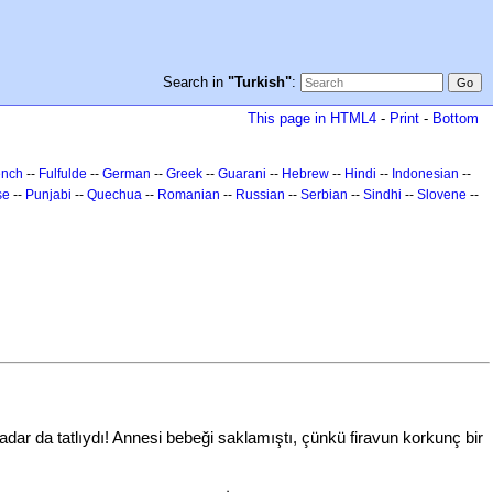
Search in
"Turkish"
:
This page in HTML4
-
Print
-
Bottom
ench
--
Fulfulde
--
German
--
Greek
--
Guarani
--
Hebrew
--
Hindi
--
Indonesian
--
se
--
Punjabi
--
Quechua
--
Romanian
--
Russian
--
Serbian
--
Sindhi
--
Slovene
--
ar da tatlıydı! Annesi bebeği saklamıştı, çünkü firavun korkunç bir