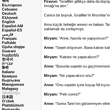
বাংলা
Firavun:
“İsrailliler gittikçe daha da b
Български
Irmağı’na atın.”
Cebuano
Deutsch
Canice bir buyruk. İsrailliler’in Mısırlıla
Ελληνικά
English
Ama küçük bebeğin annesi ve babası Tanr
Español-AM
saklamak da zorlaşmıştı.
Español-ES
فارسی
Miryam:
“Anne, hasırla ne yapıyorsun?”
Français
Fulfulde
Gjuha shqipe
Anne:
“Sepet örüyorum. Bana katran kabı
Guarani
հայերեն
Miryam:
“Katranı ne yapacaksın?”
한국어
עברית
Anne:
“Bununla sepetin su geçirmemesin
हिन्दी
Italiano
Miryam:
“Ne yapacaksın onu?”
Қазақша
Кыргызча
Македонски
Anne:
“Onu sepetin içine koyup Nil kıyıs
Malagasy
മലയാളം
Miryam:
“Peki sonra?”
日本語
O‘zbek
Anne:
“Sonra Tanrı’nın görünmeyen elini
Plattdüütsch
Português