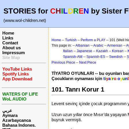
STORIES for
C
H
I
L
D
R
E
N
by Sister F
(www.wol-children.net)
Home
Links
Home
--
Turkish
--
Perform a PLAY
-- 101 (Well h
Contact
This page in: --
Albanian
--
Arabic
--
Armenian
--
A
About us
Italian
--
Japanese
--
Kazakh
--
Korean
--
Impressum
Spanish-AM
--
Spanish-ES
--
Swedish
--
S
Site Map
Previous Piece
--
Next Piece
YouTube Links
TİYATRO OYUNLARI -- bu oyunları baş
Spotify Links
Çocukların oynaması için
t
i
y
a
t
r
o
o
y
u
n
l
App Download
101. Tanrı Korur 1
WATERS OF LIFE
WoL AUDIO
Levent sevinç içinde çocuk programının ya
عربي
Uzun uzun yıllar önce Mısır’da yaşayan M
Aymara
buyruk vermişti.
Azərbaycanca
Bahasa Indones.