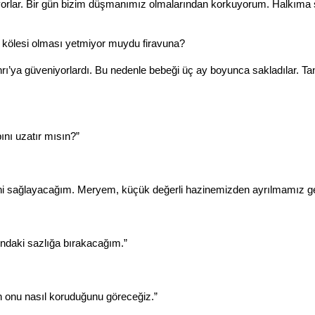
üyüyorlar. Bir gün bizim düşmanımız olmalarından korkuyorum. Halkıma
r’ın kölesi olması yetmiyor muydu firavuna?
ı’ya güveniyorlardı. Bu nedenle bebeği üç ay boyunca sakladılar. 
nı uzatır mısın?”
i sağlayacağım. Meryem, küçük değerli hazinemizden ayrılmamız ge
ındaki sazlığa bırakacağım.”
n onu nasıl koruduğunu göreceğiz.”