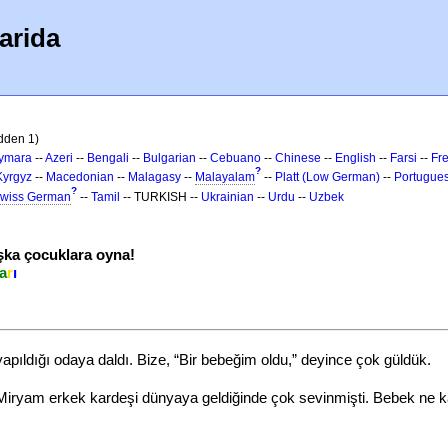
arida
idden 1)
ymara
--
Azeri
--
Bengali
--
Bulgarian
--
Cebuano
--
Chinese
--
English
--
Farsi
--
Fr
?
Kyrgyz
--
Macedonian
--
Malagasy
--
Malayalam
--
Platt (Low German)
--
Portugue
?
wiss German
--
Tamil
-- TURKISH --
Ukrainian
--
Urdu
--
Uzbek
ka çocuklara oyna!
a
r
ı
pıldığı odaya daldı. Bize, “Bir bebeğim oldu,” deyince çok güldük.
iryam erkek kardeşi dünyaya geldiğinde çok sevinmişti. Bebek ne kad