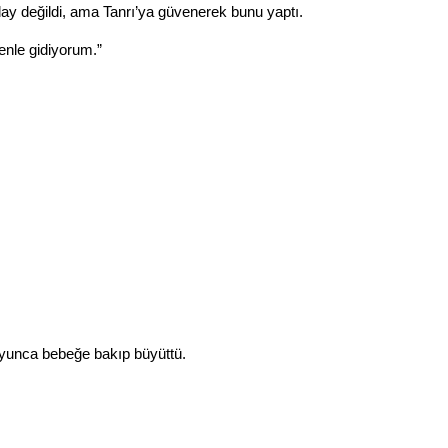
lay değildi, ama Tanrı’ya güvenerek bunu yaptı.
nle gidiyorum.”
boyunca bebeğe bakıp büyüttü.