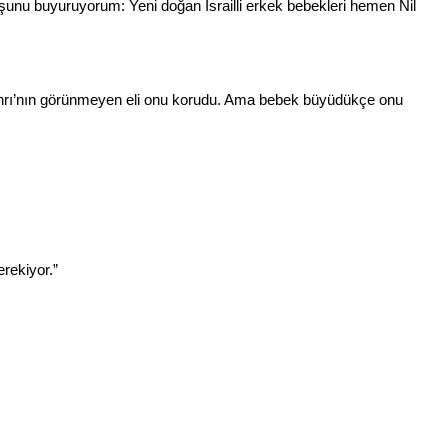
 şunu buyuruyorum: Yeni doğan İsrailli erkek bebekleri hemen Nil
Tanrı’nın görünmeyen eli onu korudu. Ama bebek büyüdükçe onu
rekiyor.”