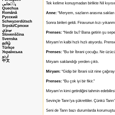
Tek kelime konuşmadan birlikte Nil kıyısı
پن٘جابی
Quechua
Română
Anne:
“Meryem, sazların arasına saklan
Русский
Schwyzerdütsch
Sonra birileri geldi. Firavunun kızı yıkanmak
Srpski/Српски
Prenses:
“Nedir bu? Bana getirin şu sepet
Slovenščina
Svenska
Miryam’ın kalbi hızlı hızlı atıyordu. Pren
தமிழ்
Türkçe
Українська
Prenses:
“Bu bir İbrani çocuğu. Ne üzücü
اردو
中文
Miryam saklandığı yerden çıktı.
Miryam:
“Gidip bir İbrani süt nine çağıra
Prenses:
“Bu çok iyi bir fikir.”
Miryam’ın kimi getirdiğini tahmin edebili
Sevinçle Tanrı’ya şükrettiler. Çünkü Tanr
Seni de Tanrı bazı durumlarda korumuştu, 